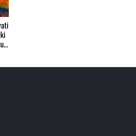
ati
ki
žu…