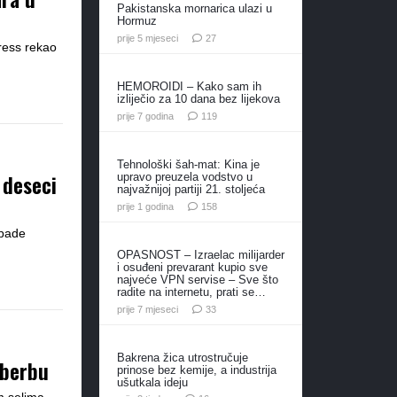
Pakistanska mornarica ulazi u
Hormuz
komentara
prije 5 mjeseci
27
ress rekao
HEMOROIDI – Kako sam ih
izliječio za 10 dana bez lijekova
komentara
prije 7 godina
119
Tehnološki šah-mat: Kina je
 deseci
upravo preuzela vodstvo u
najvažnijoj partiji 21. stoljeća
komentara
prije 1 godina
158
apade
OPASNOST – Izraelac milijarder
i osuđeni prevarant kupio sve
najveće VPN servise – Sve što
radite na internetu, prati se…
komentara
prije 7 mjeseci
33
Bakrena žica utrostručuje
 berbu
prinose bez kemije, a industrija
ušutkala ideju