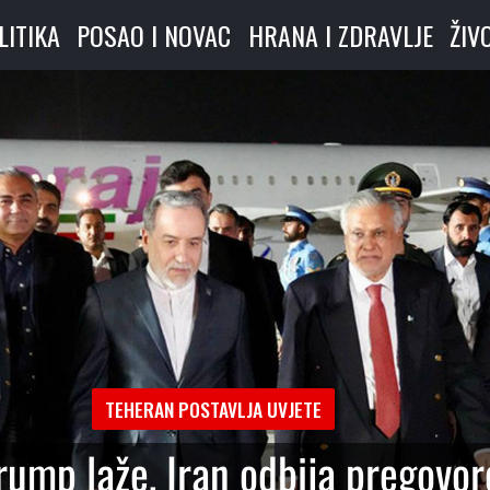
LITIKA
POSAO I NOVAC
HRANA I ZDRAVLJE
ŽIV
a
TEHERAN POSTAVLJA UVJETE
ump laže, Iran odbija pregovor