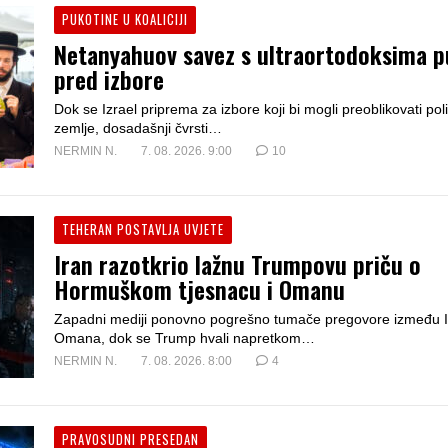
PUKOTINE U KOALICIJI
Netanyahuov savez s ultraortodoksima p
pred izbore
Dok se Izrael priprema za izbore koji bi mogli preoblikovati poli
zemlje, dosadašnji čvrsti…
komentara
NERMIN N.
7. 08. 2026. 9:00
10
TEHERAN POSTAVLJA UVJETE
Iran razotkrio lažnu Trumpovu priču o
Hormuškom tjesnacu i Omanu
Zapadni mediji ponovno pogrešno tumače pregovore između I
Omana, dok se Trump hvali napretkom…
komentara
NERMIN N.
7. 08. 2026. 8:00
4
PRAVOSUDNI PRESEDAN