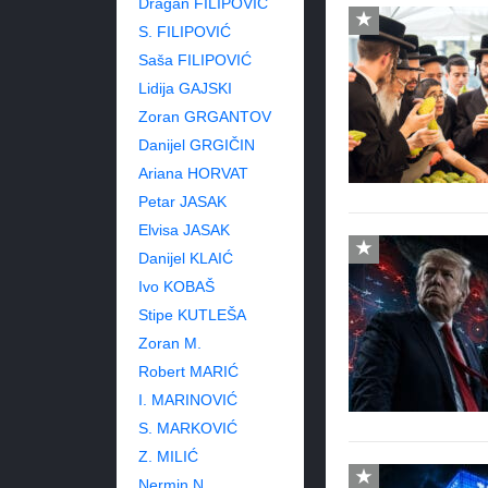
Dragan FILIPOVIĆ
S. FILIPOVIĆ
Saša FILIPOVIĆ
Lidija GAJSKI
Zoran GRGANTOV
Danijel GRGIČIN
Ariana HORVAT
Petar JASAK
Elvisa JASAK
Danijel KLAIĆ
Ivo KOBAŠ
Stipe KUTLEŠA
Zoran M.
Robert MARIĆ
I. MARINOVIĆ
S. MARKOVIĆ
Z. MILIĆ
Nermin N.