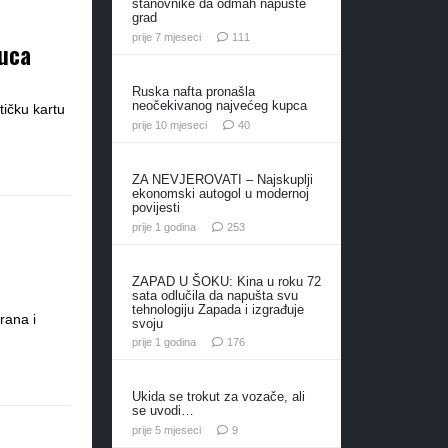
stanovnike da odmah napuste
grad
komentara
prije 7 mjeseci
111
uca
Ruska nafta pronašla
neočekivanog najvećeg kupca
tičku kartu
komentara
prije 10 mjeseci
40
ZA NEVJEROVATI – Najskuplji
ekonomski autogol u modernoj
povijesti
komentara
prije 1 godina
253
ZAPAD U ŠOKU: Kina u roku 72
sata odlučila da napušta svu
tehnologiju Zapada i izgrađuje
rana i
svoju
komentara
prije 1 godina
176
Ukida se trokut za vozače, ali
se uvodi…
komentara
prije 5 mjeseci
9