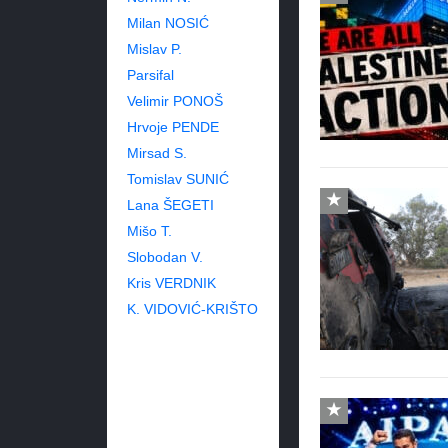
Milan NOSIĆ
Mislav P.
Parsifal
Velimir PONOŠ
Hrvoje PENDE
Mirsad S.
Tomislav SUNIĆ
Lana ŠEGETI
Mišo T.
Slobodan V.
Kris VERDNIK
K. VIDOVIĆ-KRIŠTO