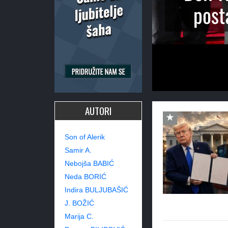
post
AUTORI
Son of Alerik
Samir A.
Nebojša BABIĆ
Neda BORIĆ
Indira BULJUBAŠIĆ
J. BOŽIĆ
Marija C.