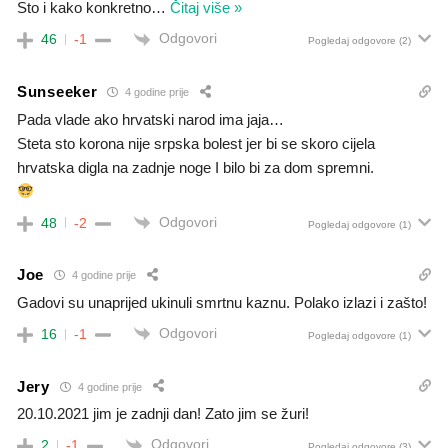
Sto i kako konkretno
…
Čitaj više »
Odgovori
46
-1
Pogledaj odgovore
(2)
Sunseeker
4 godine prije
Pada vlade ako hrvatski narod ima jaja…
Steta sto korona nije srpska bolest jer bi se skoro cijela
hrvatska digla na zadnje noge I bilo bi za dom spremni.
Odgovori
48
-2
Pogledaj odgovore
(1)
Joe
4 godine prije
Gadovi su unaprijed ukinuli smrtnu kaznu. Polako izlazi i zašto!
Odgovori
16
-1
Pogledaj odgovore
(1)
Jery
4 godine prije
20.10.2021 jim je zadnji dan! Zato jim se žuri!
Odgovori
2
-1
Pogledaj odgovore
(3)