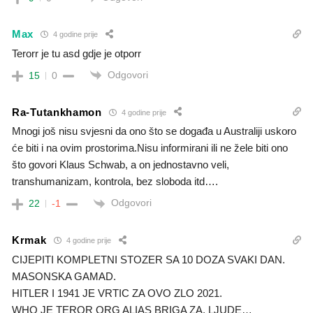
Max
4 godine prije
Terorr je tu asd gdje je otporr
Odgovori
15
0
Ra-Tutankhamon
4 godine prije
Mnogi još nisu svjesni da ono što se događa u Australiji uskoro
će biti i na ovim prostorima.Nisu informirani ili ne žele biti ono
što govori Klaus Schwab, a on jednostavno veli,
transhumanizam, kontrola, bez sloboda itd….
Odgovori
22
-1
Krmak
4 godine prije
CIJEPITI KOMPLETNI STOZER SA 10 DOZA SVAKI DAN.
MASONSKA GAMAD.
HITLER I 1941 JE VRTIC ZA OVO ZLO 2021.
WHO JE TEROR ORG ALIAS BRIGA ZA, LJUDE…