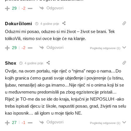
Odgovori
29
-2
Dokurčilomi
4 godine prije
Oduzmi mi posao, oduzeo si mi život – život se brani. Tek
tolikoVili, nismo svi ovce koje će na klanje.
Odgovori
29
-2
Pogledaj odgovore
(1)
Shox
4 godine prije
Ovdje, na ovom portalu, nije riječ o “njima” nego o nama…Do
kojih granica ćemo gurati svoje ubjeđenje i povjerenje (u Istinu,
ljubav, nenasilje) ako ga imamo…Nije riječ ni o onima koji bi se
u međuvremenu predomislili pa zbog egzistencije pristali…
Riječ je TO-me da se ide do kraja, knjučni je NEPOSLUH -ako
treba ispisati djecu iz škole, napustiti posao, grad, živjeti na selu
kao isposnik… ali iglom u moje tijelo NE.
Odgovori
27
-1
Pogledaj odgovore
(1)