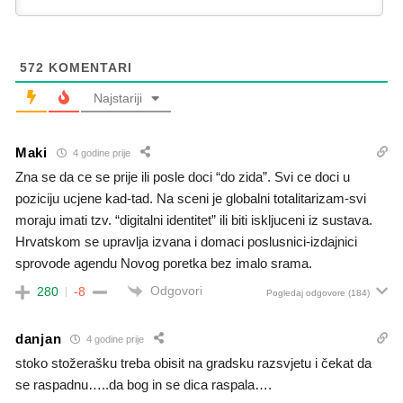
572
KOMENTARI
Najstariji
Maki
4 godine prije
Zna se da ce se prije ili posle doci “do zida”. Svi ce doci u
poziciju ucjene kad-tad. Na sceni je globalni totalitarizam-svi
moraju imati tzv. “digitalni identitet” ili biti iskljuceni iz sustava.
Hrvatskom se upravlja izvana i domaci poslusnici-izdajnici
sprovode agendu Novog poretka bez imalo srama.
Odgovori
280
-8
Pogledaj odgovore
(184)
danjan
4 godine prije
stoko stožerašku treba obisit na gradsku razsvjetu i čekat da
se raspadnu…..da bog in se dica raspala….