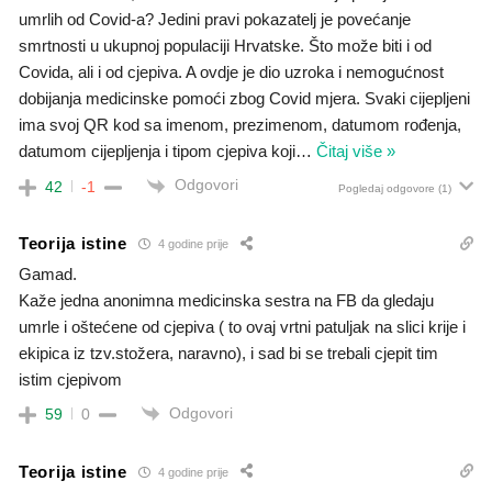
umrlih od Covid-a? Jedini pravi pokazatelj je povećanje
smrtnosti u ukupnoj populaciji Hrvatske. Što može biti i od
Covida, ali i od cjepiva. A ovdje je dio uzroka i nemogućnost
dobijanja medicinske pomoći zbog Covid mjera. Svaki cijepljeni
ima svoj QR kod sa imenom, prezimenom, datumom rođenja,
datumom cijepljenja i tipom cjepiva koji
…
Čitaj više »
Odgovori
42
-1
Pogledaj odgovore
(1)
Teorija istine
4 godine prije
Gamad.
Kaže jedna anonimna medicinska sestra na FB da gledaju
umrle i oštećene od cjepiva ( to ovaj vrtni patuljak na slici krije i
ekipica iz tzv.stožera, naravno), i sad bi se trebali cjepit tim
istim cjepivom
Odgovori
59
0
Teorija istine
4 godine prije