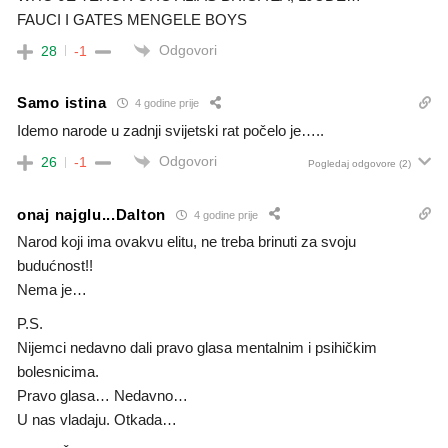
FAUCI I GATES MENGELE BOYS
Odgovori
28
-1
Samo istina
4 godine prije
Idemo narode u zadnji svijetski rat počelo je…..
Odgovori
26
-1
Pogledaj odgovore
(2)
onaj najglu...Dalton
4 godine prije
Narod koji ima ovakvu elitu, ne treba brinuti za svoju
budućnost!!
Nema je…
P.S.
Nijemci nedavno dali pravo glasa mentalnim i psihičkim
bolesnicima.
Pravo glasa… Nedavno…
U nas vladaju. Otkada…