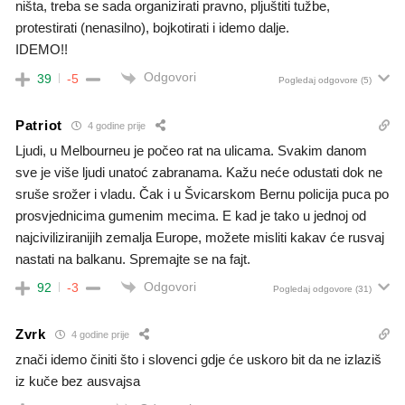
ništa, treba se sada organizirati pravno, pljuštiti tužbe,
protestirati (nenasilno), bojkotirati i idemo dalje.
IDEMO!!
Odgovori
39
-5
Pogledaj odgovore
(5)
Patriot
4 godine prije
Ljudi, u Melbourneu je počeo rat na ulicama. Svakim danom
sve je više ljudi unatoć zabranama. Kažu neće odustati dok ne
sruše srožer i vladu. Čak i u Švicarskom Bernu policija puca po
prosvjednicima gumenim mecima. E kad je tako u jednoj od
najciviliziranijih zemalja Europe, možete misliti kakav će rusvaj
nastati na balkanu. Spremajte se na fajt.
Odgovori
92
-3
Pogledaj odgovore
(31)
Zvrk
4 godine prije
znači idemo činiti što i slovenci gdje će uskoro bit da ne izlaziš
iz kuče bez ausvajsa