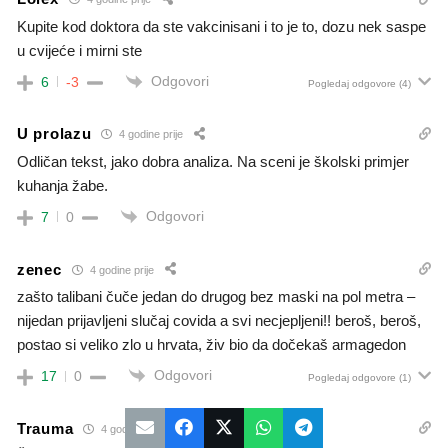
Kupite kod doktora da ste vakcinisani i to je to, dozu nek saspe
u cvijeće i mirni ste
Odgovori
6
-3
Pogledaj odgovore
(4)
U prolazu
4 godine prije
Odličan tekst, jako dobra analiza. Na sceni je školski primjer
kuhanja žabe.
Odgovori
7
0
zenec
4 godine prije
zašto talibani čuče jedan do drugog bez maski na pol metra –
nijedan prijavljeni slučaj covida a svi necjepljeni!! beroš, beroš,
postao si veliko zlo u hrvata, živ bio da dočekaš armagedon
Odgovori
17
0
Pogledaj odgovore
(1)
Trauma
4 godine prije