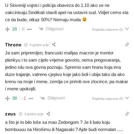
U Sloveniji vojnici i policija obaveza do 1.10 ako se ne
vakcinisaju.Sindikati stavili apel na ustavni sud. Vidjet cemo sta
ce da bude, otkaz 50%? Nemaju muda
Odgovori
20
0
Pogledaj odgovore
(1)
Throne
4 godine prije
Ja sam pripremljen, francuski mafijas macron je mentor
plenkyu i to sam cijelo vrijeme govorio, nema pregovaranja,
jedino silu ova govna poznaju. Spremio sam hranu koja ima
duze trajanje, vatreno cjepivo koje jako boli i ubija tako da ako
krenu na moje i mene, zemlja ce primiti ove zlocince, pa makar
i mene upokojili.
Odgovori
30
-1
Pogledaj odgovore
(5)
zeus
4 godine prije
a što je to bilo loše sa mao Zedongom ? Je li baio koju
bombuuuu na Hirošimu ili Nagasaki ? Ajde budi normalan ….