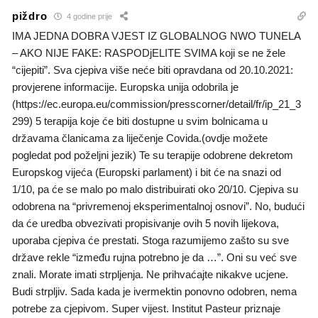
piždro
4 godine prije
IMA JEDNA DOBRA VJEST IZ GLOBALNOG NWO TUNELA
– AKO NIJE FAKE: RASPODjELITE SVIMA koji se ne žele
“cijepiti”. Sva cjepiva više neće biti opravdana od 20.10.2021:
provjerene informacije. Europska unija odobrila je
(https://ec.europa.eu/commission/presscorner/detail/fr/ip_21_3
299) 5 terapija koje će biti dostupne u svim bolnicama u
državama članicama za liječenje Covida.(ovdje možete
pogledat pod poželjni jezik) Te su terapije odobrene dekretom
Europskog vijeća (Europski parlament) i bit će na snazi ​​od
1/10, pa će se malo po malo distribuirati oko 20/10. Cjepiva su
odobrena na “privremenoj eksperimentalnoj osnovi”. No, budući
da će uredba obvezivati ​​propisivanje ovih 5 novih lijekova,
uporaba cjepiva će prestati. Stoga razumijemo zašto su sve
države rekle “između rujna potrebno je da …”. Oni su već sve
znali. Morate imati strpljenja. Ne prihvaćajte nikakve ucjene.
Budi strpljiv. Sada kada je ivermektin ponovno odobren, nema
potrebe za cjepivom. Super vijest. Institut Pasteur priznaje