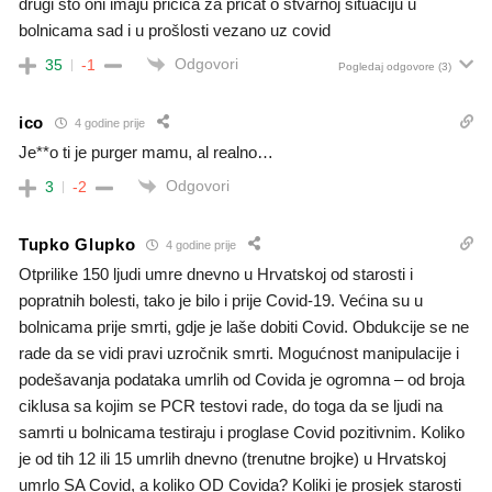
drugi što oni imaju pričica za pričat o stvarnoj situaciju u
bolnicama sad i u prošlosti vezano uz covid
Odgovori
35
-1
Pogledaj odgovore
(3)
ico
4 godine prije
Je**o ti je purger mamu, al realno…
Odgovori
3
-2
Tupko Glupko
4 godine prije
Otprilike 150 ljudi umre dnevno u Hrvatskoj od starosti i
popratnih bolesti, tako je bilo i prije Covid-19. Većina su u
bolnicama prije smrti, gdje je laše dobiti Covid. Obdukcije se ne
rade da se vidi pravi uzročnik smrti. Mogućnost manipulacije i
podešavanja podataka umrlih od Covida je ogromna – od broja
ciklusa sa kojim se PCR testovi rade, do toga da se ljudi na
samrti u bolnicama testiraju i proglase Covid pozitivnim. Koliko
je od tih 12 ili 15 umrlih dnevno (trenutne brojke) u Hrvatskoj
umrlo SA Covid, a koliko OD Covida? Koliki je prosjek starosti