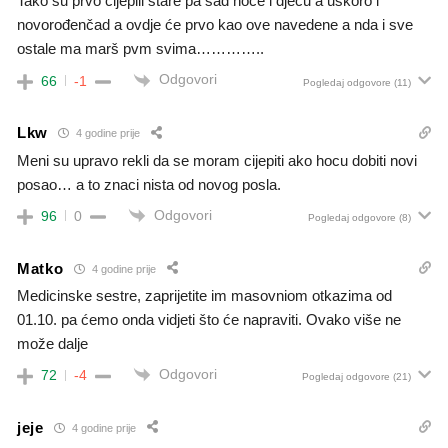
Tako su prvo cijepili stare pa sad hoće i djecu a uskoro i
novorođenčad a ovdje će prvo kao ove navedene a nda i sve
ostale ma marš pvm svima…………..
Odgovori
66
-1
Pogledaj odgovore
(11)
Lkw
4 godine prije
Meni su upravo rekli da se moram cijepiti ako hocu dobiti novi
posao… a to znaci nista od novog posla.
Odgovori
96
0
Pogledaj odgovore
(8)
Matko
4 godine prije
Medicinske sestre, zaprijetite im masovniom otkazima od
01.10. pa ćemo onda vidjeti što će napraviti. Ovako više ne
može dalje
Odgovori
72
-4
Pogledaj odgovore
(21)
jeje
4 godine prije