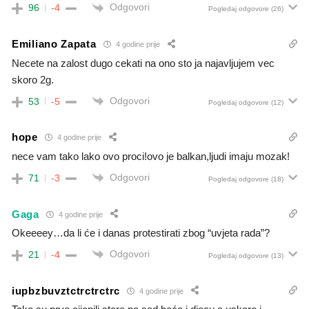
Odgovori
96
-4
Pogledaj odgovore
(26)
Emiliano Zapata
4 godine prije
Necete na zalost dugo cekati na ono sto ja najavljujem vec
skoro 2g.
Odgovori
53
-5
Pogledaj odgovore
(12)
hope
4 godine prije
nece vam tako lako ovo proci!ovo je balkan,ljudi imaju mozak!
Odgovori
71
-3
Pogledaj odgovore
(18)
Gaga
4 godine prije
Okeeeey…da li će i danas protestirati zbog “uvjeta rada”?
Odgovori
21
-4
Pogledaj odgovore
(13)
iupbzbuvztctrctrctrc
4 godine prije