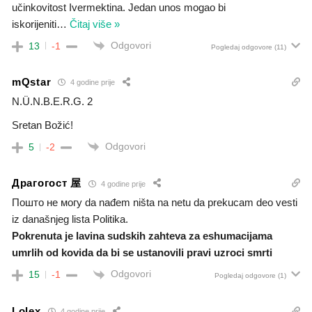
učinkovitost Ivermektina. Jedan unos mogao bi
iskorijeniti
…
Čitaj više »
Odgovori
13
-1
Pogledaj odgovore
(11)
mQstar
4 godine prije
N.Ü.N.B.E.R.G. 2
Sretan Božić!
Odgovori
5
-2
Драгогост 屋
4 godine prije
Пошто не могу da nađem ništa na netu da prekucam deo vesti
iz današnjeg lista Politika.
Pokrenuta je lavina sudskih zahteva za eshumacijama
umrlih od kovida da bi se ustanovili pravi uzroci smrti
Odgovori
15
-1
Pogledaj odgovore
(1)
Lolex
4 godine prije