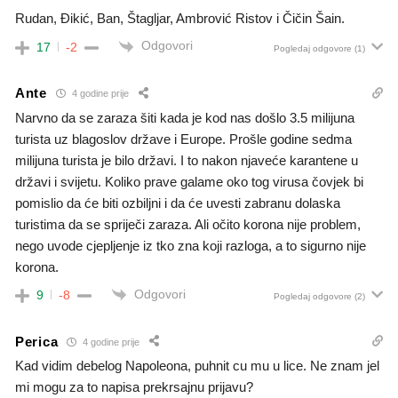
Rudan, Đikić, Ban, Štagljar, Ambrović Ristov i Čičin Šain.
Odgovori
17
-2
Pogledaj odgovore
(1)
Ante
4 godine prije
Narvno da se zaraza šiti kada je kod nas došlo 3.5 milijuna
turista uz blagoslov države i Europe. Prošle godine sedma
milijuna turista je bilo državi. I to nakon njaveće karantene u
državi i svijetu. Koliko prave galame oko tog virusa čovjek bi
pomislio da će biti ozbiljni i da će uvesti zabranu dolaska
turistima da se spriječi zaraza. Ali očito korona nije problem,
nego uvode cjepljenje iz tko zna koji razloga, a to sigurno nije
korona.
Odgovori
9
-8
Pogledaj odgovore
(2)
Perica
4 godine prije
Kad vidim debelog Napoleona, puhnit cu mu u lice. Ne znam jel
mi mogu za to napisa prekrsajnu prijavu?