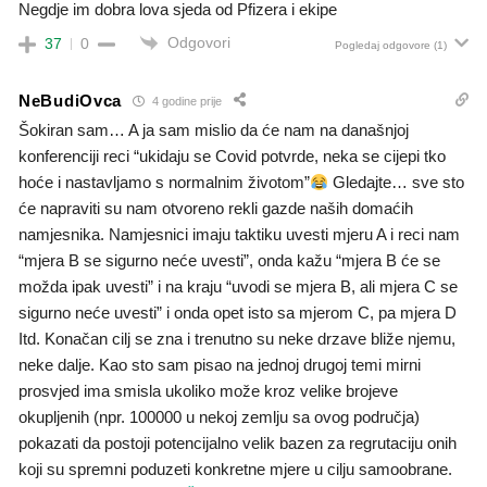
Negdje im dobra lova sjeda od Pfizera i ekipe
Odgovori
37
0
Pogledaj odgovore
(1)
NeBudiOvca
4 godine prije
Šokiran sam… A ja sam mislio da će nam na današnjoj
konferenciji reci “ukidaju se Covid potvrde, neka se cijepi tko
hoće i nastavljamo s normalnim životom”
Gledajte… sve sto
će napraviti su nam otvoreno rekli gazde naših domaćih
namjesnika. Namjesnici imaju taktiku uvesti mjeru A i reci nam
“mjera B se sigurno neće uvesti”, onda kažu “mjera B će se
možda ipak uvesti” i na kraju “uvodi se mjera B, ali mjera C se
sigurno neće uvesti” i onda opet isto sa mjerom C, pa mjera D
Itd. Konačan cilj se zna i trenutno su neke drzave bliže njemu,
neke dalje. Kao sto sam pisao na jednoj drugoj temi mirni
prosvjed ima smisla ukoliko može kroz velike brojeve
okupljenih (npr. 100000 u nekoj zemlju sa ovog područja)
pokazati da postoji potencijalno velik bazen za regrutaciju onih
koji su spremni poduzeti konkretne mjere u cilju samoobrane.