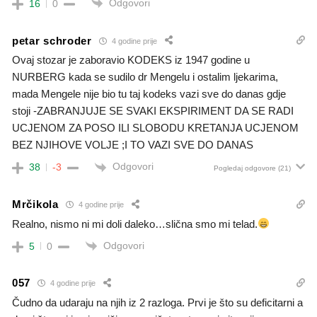
Odgovori
16
0
petar schroder
4 godine prije
Ovaj stozar je zaboravio KODEKS iz 1947 godine u
NURBERG kada se sudilo dr Mengelu i ostalim ljekarima,
mada Mengele nije bio tu taj kodeks vazi sve do danas gdje
stoji -ZABRANJUJE SE SVAKI EKSPIRIMENT DA SE RADI
UCJENOM ZA POSO ILI SLOBODU KRETANJA UCJENOM
BEZ NJIHOVE VOLJE ;I TO VAZI SVE DO DANAS
Odgovori
38
-3
Pogledaj odgovore
(21)
Mrčikola
4 godine prije
Realno, nismo ni mi doli daleko…slična smo mi telad.
Odgovori
5
0
057
4 godine prije
Čudno da udaraju na njih iz 2 razloga. Prvi je što su deficitarni a