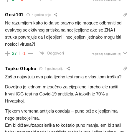
Gost101
4 godine prije
Ne razumijem kako to da se pravno nije moguce odbraniti od
ovakvog selektivnog pritiska na necijepljene ako se ZNA i
struka potvrdjuje da i cijepljeni i necijepljeni jednako mogu biti
nosioci virusa?!
Odgovori
27
-1
Pogledaj odgovore
(5)
Tupko Glupko
4 godine prije
Zašto najavljuju dva puta tjedno testiranja o vlastitom trošku?
Dovoljno je jednom mjesečno za cijepljene i preboljele raditi
krvni IGG test na Covid-19 antitijela. A takvih je 70% u
Hrvatskoj.
Tijekom vremena antitjela opadaju – puno brže cijepljenima
nego preboljelima.
Em bi državu/zaposlenika to koštalo puno manje, em bi znali