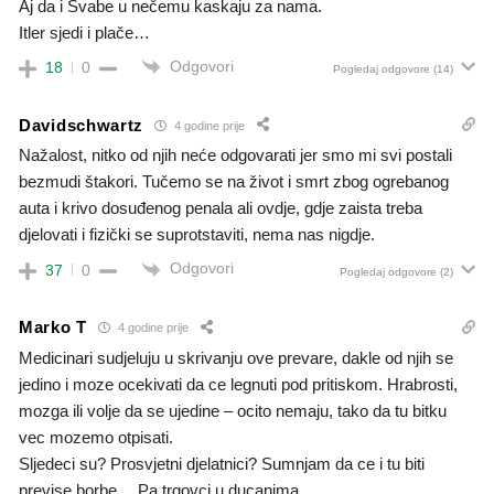
Aj da i Švabe u nečemu kaskaju za nama.
Itler sjedi i plače…
Odgovori
18
0
Pogledaj odgovore
(14)
Davidschwartz
4 godine prije
Nažalost, nitko od njih neće odgovarati jer smo mi svi postali
bezmudi štakori. Tučemo se na život i smrt zbog ogrebanog
auta i krivo dosuđenog penala ali ovdje, gdje zaista treba
djelovati i fizički se suprotstaviti, nema nas nigdje.
Odgovori
37
0
Pogledaj odgovore
(2)
Marko T
4 godine prije
Medicinari sudjeluju u skrivanju ove prevare, dakle od njih se
jedino i moze ocekivati da ce legnuti pod pritiskom. Hrabrosti,
mozga ili volje da se ujedine – ocito nemaju, tako da tu bitku
vec mozemo otpisati.
Sljedeci su? Prosvjetni djelatnici? Sumnjam da ce i tu biti
previse borbe… Pa trgovci u ducanima…