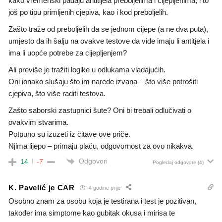
kako vremenski padaju antitijela preboljelima i cijepljenima, i to
još po tipu primljenih cjepiva, kao i kod preboljelih.
Zašto traže od preboljelih da se jednom cijepe (a ne dva puta),
umjesto da ih šalju na ovakve testove da vide imaju li antitjela i
ima li uopće potrebe za cijepljenjem?
Ali previše je tražiti logike u odlukama vladajućih.
Oni ionako slušaju što im narede izvana – što više potrošiti
cjepiva, što više raditi testova.
Zašto saborski zastupnici šute? Oni bi trebali odlučivati o
ovakvim stvarima.
Potpuno su izuzeti iz čitave ove priče.
Njima lijepo – primaju plaću, odgovornost za ovo nikakva.
Odgovori
14
-7
Pogledaj odgovore
(4)
K. Pavelić je CAR
4 godine prije
Osobno znam za osobu koja je testirana i test je pozitivan,
također ima simptome kao gubitak okusa i mirisa te