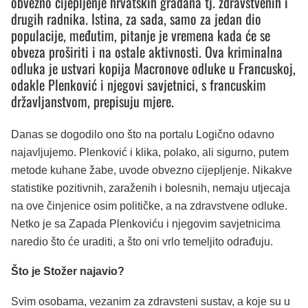
obvezno cijepljenje hrvatskih građana tj. zdravstvenih i
drugih radnika. Istina, za sada, samo za jedan dio
populacije, međutim, pitanje je vremena kada će se
obveza proširiti i na ostale aktivnosti. Ova kriminalna
odluka je ustvari kopija Macronove odluke u Francuskoj,
odakle Plenković i njegovi savjetnici, s francuskim
državljanstvom, prepisuju mjere.
Danas se dogodilo ono što na portalu Logično odavno
najavljujemo. Plenković i klika, polako, ali sigurno, putem
metode kuhane žabe, uvode obvezno cijepljenje. Nikakve
statistike pozitivnih, zaraženih i bolesnih, nemaju utjecaja
na ove činjenice osim političke, a na zdravstvene odluke.
Netko je sa Zapada Plenkoviću i njegovim savjetnicima
naredio što će uraditi, a što oni vrlo temeljito odrađuju.
Što je Stožer najavio?
Svim osobama, vezanim za zdravsteni sustav, a koje su u