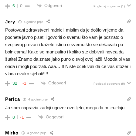
Odgovori
6
0
Pogledaj odgovore
(1)
Jery
4 godine prije
Postovani zdravstveni radnici, mislim da je došlo vrijeme da
pocnete javno pisati i govoriti o svemu što vam je poznato o
svoj ovoj prevari i kažete istinu o svemu što se dešavalo po
bolnicama! Kako se manipuliro i koliko ste dobivali novca da
šutite! Znamo da znate jako puno o svoj ovoj laži! Mozda bi vas
onda i mogli podrzati. Aaa…!!! Niste ocekivali da ce vas stožer i
vlada ovako sjebati!!!!
Odgovori
32
-1
Pogledaj odgovore
(6)
Perica
4 godine prije
Ja sam napravia zadnji ugovor ovo ljeto, mogu da mi cuclaju
Odgovori
8
-1
Mirko
4 godine prije