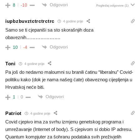
Odgovori
8
-10
Pogledaj odgovore
(1)
iupbzbuvztctrctrctrc
4 godine prije
Samo se ti cjepaniši sa sto skorašnjih doza
obaveznih………………….
Odgovori
10
-4
Toni
4 godine prije
Pa još do nedavno maloumni su branili ćatinu “liberalnu” Covid-
politiku kako (dok je nama našeg ćate) obaveznog cijepljenja u
Hrvatskoj neće biti.
Odgovori
1
0
Patriot
4 godine prije
Covid cjepivo ima za svrhu izmjenu genetskog programa i
umrežavanje (Internet of body). S cjepivom si dobio IP adresu.
Quantum kompjuter za šohranu podataka svih preživjelih