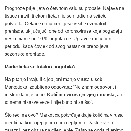
Prognoze prije ljeta o četvrtom valu su propale. Najava na
tisuće mrtvih tijekom ljeta nije se nigdje na svijetu
potvrdila. Čekao se moment jesenskih sezonalnih
prehlada, uključujući one od koronavirusa koje pogađaju
nešto manje od 10 % populacije. Upravo smo u tom
periodu, kada čovjek od svog nastanka preboljeva
sezonske prehlade.
Markotićka se totalno pogubila?
Na pitanje imaju li cijepljeni manje virusa u sebi,
Markotićka izgubljeno odgovara: “Ne znam odgovorit i
mislim da nije bitno.
Količina virusa je vjerjatno ista
, ali
to nema nikakve veze i nije bitno ni za što”.
Što reći na ovo? Markotića potvrđuje da je količina virusa
identična kod cijepljenih i necijepljenih. Dakle svi su
zarazni, bez obzira na cijepljenje. Zašto se onda cijepimo,