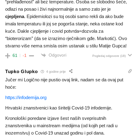
“prehlađenost” ali bez temperature. Osoba se slobodno šeće,
odlazi na posao i živi najnormalnije a samo zato jer je
cjepljena
. Epidemiolozi su toj osobi samo rekli da ako bude
imala temperaturu ili joj se pogorša stanje, neka ostane kod
kuće. Dakle cjepljenje i covid potvrda=dozvola za
“bioterorizam” (da se izrazimo rječnikom gđe. Markotić). Ovo
stvarno više nema smisla osim ustanak u stilu Matije Gupca!
Odgovori
61
-1
Pogledaj odgovore
(18)
Tupko Glupko
4 godine prije
Jučer mi Logično nije pustio ovaj link, nadam se da ovaj put
hoće:
https://infodemija.org
Hrvatski znanstvenici kao širitelji Covid-19 infodemije.
Kronološki poredane izjave šest naših sveprisutnih
znanstvenika u mainstream medijima (od kojih pet radi u
inozemstvu) o Covid-19 unazad godinu i pol dana.