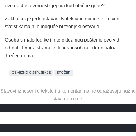
ovo na djelotvornost cjepiva kod obične gripe?
Zaključak je jednostavan. Kolektivni imunitet s takvim
statistikama nije moguće ni teorijski ostvariti.
Osoba s malo logike i intelektualnog poštenje ovo vidi
odmah. Druga strana je ili nesposobna ili kriminalna.
Trećeg nema.
OBVEZNO CIJEPLJENJE
STOŽER
Stavovi izneseni u tekstu i u komentarima ne odražavaju nužno
stav redakcije.