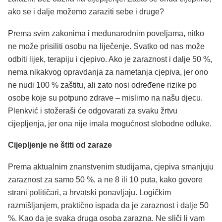
ako se i dalje možemo zaraziti sebe i druge?
Prema svim zakonima i međunarodnim poveljama, nitko
ne može prisiliti osobu na liječenje. Svatko od nas može
odbiti lijek, terapiju i cjepivo. Ako je zaraznost i dalje 50 %,
nema nikakvog opravdanja za nametanja cjepiva, jer ono
ne nudi 100 % zaštitu, ali zato nosi određene rizike po
osobe koje su potpuno zdrave – mislimo na našu djecu.
Plenkvić i stožeraši će odgovarati za svaku žrtvu
cijepljenja, jer ona nije imala mogućnost slobodne odluke.
Cijepljenje ne štiti od zaraze
Prema aktualnim znanstvenim studijama, cjepiva smanjuju
zaraznost za samo 50 %, a ne 8 ili 10 puta, kako govore
strani političari, a hrvatski ponavljaju. Logičkim
razmišljanjem, praktično ispada da je zaraznost i dalje 50
%. Kao da je svaka druga osoba zarazna. Ne sliči li vam