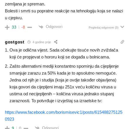
zemljana je spreman.
Bolesti i smrti su popratne reakcije na tehnologiju koja se nalazi
u cjepivu.
Odgovori
33
-8
Pogledaj odgovore
(3)
gostgost
4 godine prije
Ova je odlična vijest. Sada očekujte tisuće novih zviždača
koji će propjevat o hororu koji se događa u bolnicama.
Zašto alternativni mediji konstantno spominju da cijepljenje
smanjuje zarazu za 50% kada je to apsolutno nemoguće.
Jedna od njih je i studija (koja je ovdje također objavljena)
koja govori da cijepljeni imaju 251x veću količinu virusa u
ustima od necijepljenih – količina virusa jednako stupanj
zaraznosti. To potvrđuje i izvještaj sa izraelske tv:
https://www.facebook.com/borismisevic1/posts/615488275125
0923
Odgovori
9
0