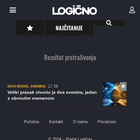
NAJČITANIJE
Rezultat pretraživanja
komentara
58
NOVI MODEL SVEMIRA
Veliki prasak stvorio je dva svemira, jedan
s obrnutim vremenom
Početna
Kontakt
O nama
Privatnost
© 2024 – Portal Logično