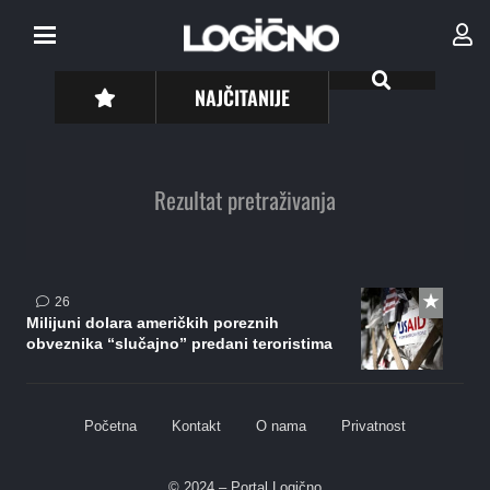
NAJČITANIJE
Rezultat pretraživanja
komentara
26
Milijuni dolara američkih poreznih
obveznika “slučajno” predani teroristima
Početna
Kontakt
O nama
Privatnost
© 2024 – Portal Logično