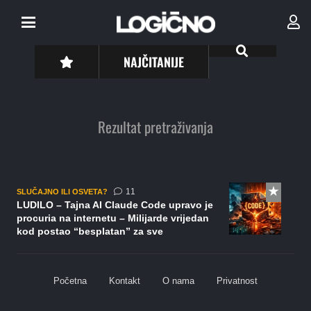
NAJČITANIJE
Rezultat pretraživanja
komentara
11
SLUČAJNO ILI OSVETA?
LUDILO – Tajna AI Claude Code upravo je
procuria na internetu – Milijarde vrijedan
kod postao “besplatan” za sve
Početna
Kontakt
O nama
Privatnost