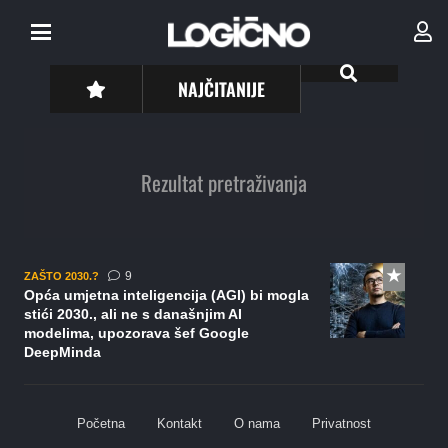
NAJČITANIJE
Rezultat pretraživanja
komentara
9
ZAŠTO 2030.?
Opća umjetna inteligencija (AGI) bi mogla
stići 2030., ali ne s današnjim AI
modelima, upozorava šef Google
DeepMinda
Početna
Kontakt
O nama
Privatnost