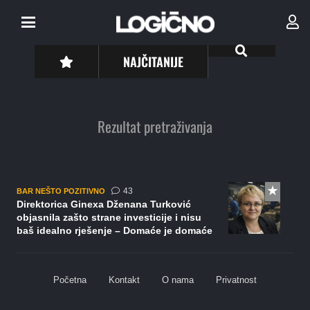
NAJČITANIJE
Rezultat pretraživanja
komentara
43
BAR NEŠTO POZITIVNO
Direktorica Ginexa Dženana Turković
objasnila zašto strane investicije i nisu
baš idealno rješenje – Domaće je domaće
Početna
Kontakt
O nama
Privatnost