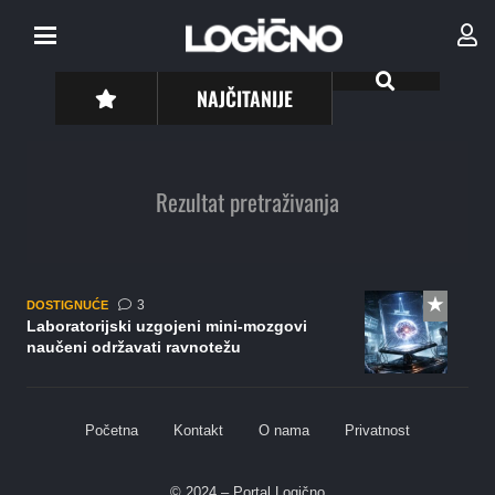
NAJČITANIJE
Rezultat pretraživanja
komentara
3
DOSTIGNUĆE
Laboratorijski uzgojeni mini-mozgovi
naučeni održavati ravnotežu
Početna
Kontakt
O nama
Privatnost
© 2024 – Portal Logično