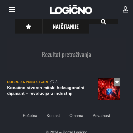
NAJČITANIJE
Rezultat pretraživanja
komentara
8
DOBRO ZA PUNO STVARI
Konačno stvoren mitski heksagonalni
dijamant – revolucija u industriji
Početna
Kontakt
O nama
Privatnost
© 2024 – Portal Logično