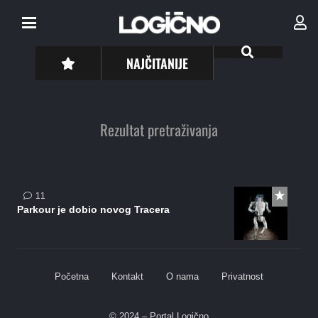
NAJČITANIJE
Rezultat pretraživanja
komentara
11
Parkour je dobio novog Tracera
Početna
Kontakt
O nama
Privatnost
© 2024 – Portal Logično