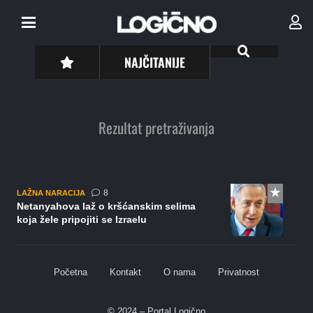
NAJČITANIJE
Rezultat pretraživanja
komentara
8
LAŽNA NARACIJA
Netanyahova laž o kršćanskim selima
koja žele pripojiti se Izraelu
Početna
Kontakt
O nama
Privatnost
© 2024 – Portal Logično