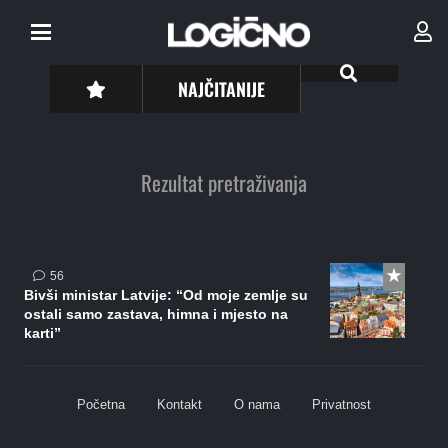
NAJČITANIJE
Rezultat pretraživanja
komentara
56
Bivši ministar Latvije: “Od moje zemlje su
ostali samo zastava, himna i mjesto na
karti”
Početna
Kontakt
O nama
Privatnost