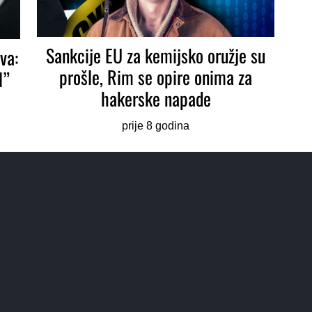
Sankcije EU za kemijsko oružje su
va:
prošle, Rim se opire onima za
l”
hakerske napade
prije 8 godina