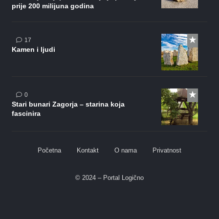
prije 200 milijuna godina
komentara
17
Kamen i ljudi
0
Stari bunari Zagorja – starina koja
fascinira
Početna
Kontakt
O nama
Privatnost
© 2024 – Portal Logično