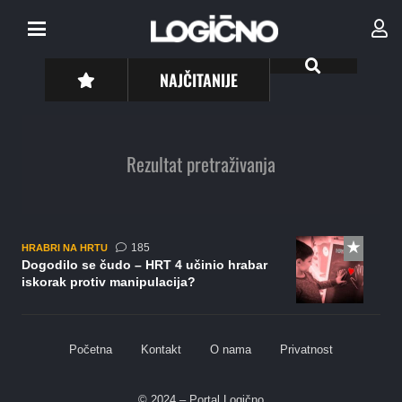
NAJČITANIJE
Rezultat pretraživanja
komentara
185
HRABRI NA HRTU
Dogodilo se čudo – HRT 4 učinio hrabar
iskorak protiv manipulacija?
Početna
Kontakt
O nama
Privatnost
© 2024 – Portal Logično