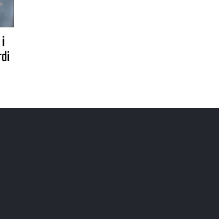
 i
rdi