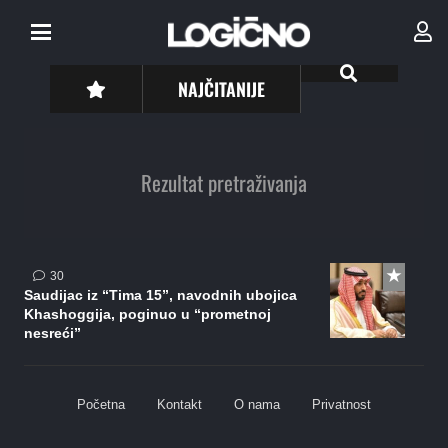
NAJČITANIJE
Rezultat pretraživanja
komentara
30
Saudijac iz “Tima 15”, navodnih ubojica
Khashoggija, poginuo u “prometnoj
nesreći”
Početna
Kontakt
O nama
Privatnost