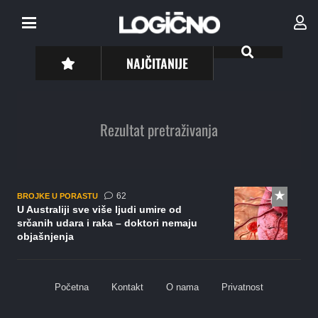
NAJČITANIJE
Rezultat pretraživanja
komentara
62
BROJKE U PORASTU
U Australiji sve više ljudi umire od
srčanih udara i raka – doktori nemaju
objašnjenja
Početna
Kontakt
O nama
Privatnost