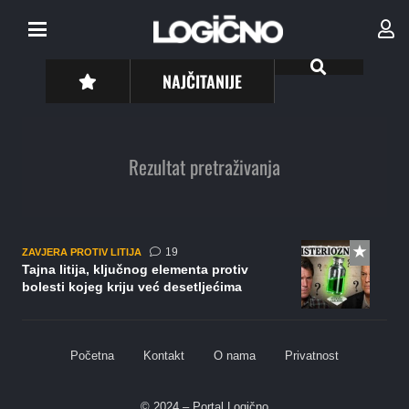
NAJČITANIJE
Rezultat pretraživanja
komentara
19
ZAVJERA PROTIV LITIJA
Tajna litija, ključnog elementa protiv
bolesti kojeg kriju već desetljećima
Početna
Kontakt
O nama
Privatnost
© 2024 – Portal Logično