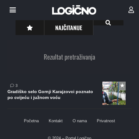
NAJČITANIJE
Rezultat pretraživanja
komentara
3
Gradiško selo Gornji Karajzovci poznato
po cvijeću i južnom voću
Početna
Kontakt
O nama
Privatnost
© 2024 – Portal Logično