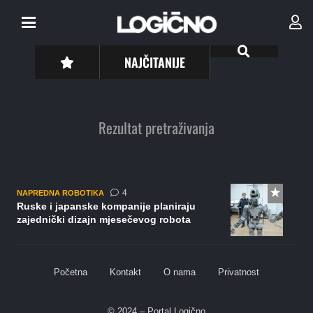
NAJČITANIJE
Rezultat pretraživanja
komentara
4
NAPREDNA ROBOTIKA
Ruske i japanske kompanije planiraju
zajednički dizajn mjesečevog robota
Početna
Kontakt
O nama
Privatnost
© 2024 – Portal Logično