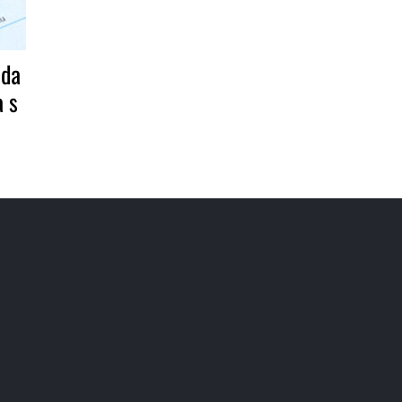
ada
 s