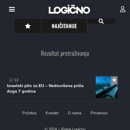
NAJČITANIJE
Rezultat pretraživanja
komentara
12
Izraelski plin za EU – Nedovršena priča
duga 7 godina
Početna
Kontakt
O nama
Privatnost
© 2024 – Portal Logično