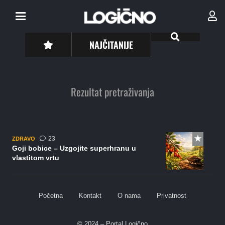
NAJČITANIJE
Rezultat pretraživanja
komentara
23
ZDRAVO
Goji bobice – Uzgojite superhranu u
vlastitom vrtu
Početna
Kontakt
O nama
Privatnost
© 2024 – Portal Logično