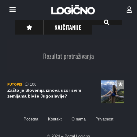
NAJČITANIJE
Rezultat pretraživanja
komentara
106
PUTOPIS
Zašto je Slovenija iznova uzor svim
zemljama bivše Jugoslavije?
Početna
Kontakt
O nama
Privatnost
© 2024 – Portal Logično