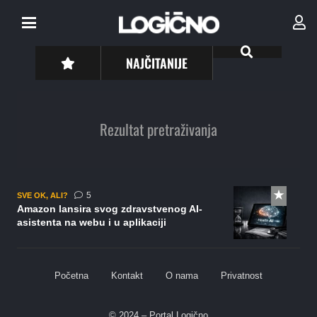
NAJČITANIJE
Rezultat pretraživanja
komentara
5
SVE OK, ALI?
Amazon lansira svog zdravstvenog AI-
asistenta na webu i u aplikaciji
Početna
Kontakt
O nama
Privatnost
© 2024 – Portal Logično