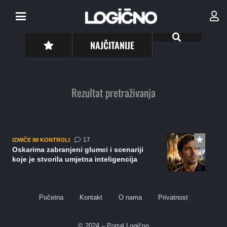
NAJČITANIJE
Rezultat pretraživanja
komentara
17
IZMIČE IM KONTROLI
Oskarima zabranjeni glumci i scenariji
koje je stvorila umjetna inteligencija
Početna
Kontakt
O nama
Privatnost
© 2024 – Portal Logično