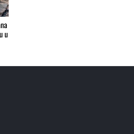
ana
u u