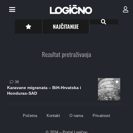
NAJČITANIJE
Rezultat pretraživanja
komentara
36
Karavane migranata – BiH-Hrvatska i
Honduras-SAD
Početna
Kontakt
O nama
Privatnost
© 2024 – Portal Logično