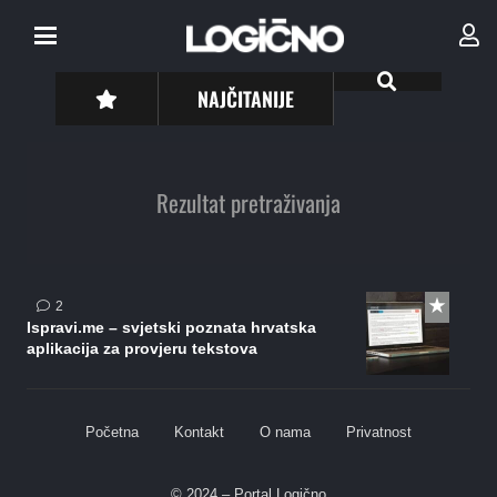
NAJČITANIJE
Rezultat pretraživanja
komentara
2
Ispravi.me – svjetski poznata hrvatska
aplikacija za provjeru tekstova
Početna
Kontakt
O nama
Privatnost
© 2024 – Portal Logično