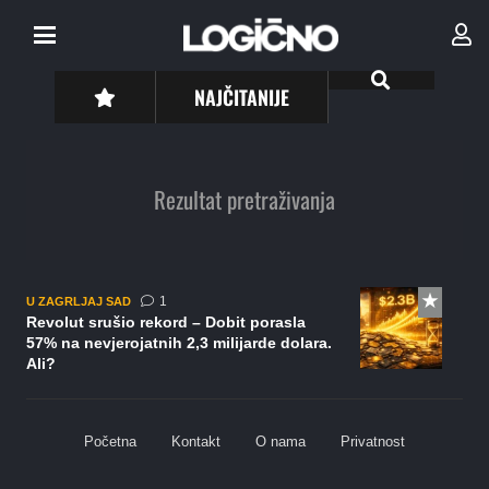
NAJČITANIJE
Rezultat pretraživanja
komentar
1
U ZAGRLJAJ SAD
Revolut srušio rekord – Dobit porasla
57% na nevjerojatnih 2,3 milijarde dolara.
Ali?
Početna
Kontakt
O nama
Privatnost