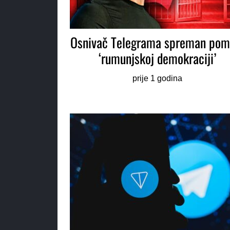
Osnivač Telegrama spreman pom
‘rumunjskoj demokraciji’
prije 1 godina