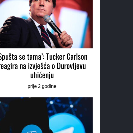
Spušta se tama’: Tucker Carlson
reagira na izvješća o Durovljevu
uhićenju
prije 2 godine