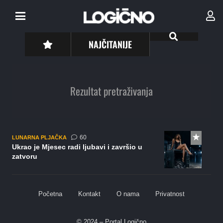
NAJČITANIJE
Rezultat pretraživanja
komentara
60
LUNARNA PLJAČKA
Ukrao je Mjesec radi ljubavi i završio u
zatvoru
Početna
Kontakt
O nama
Privatnost
© 2024 – Portal Logično