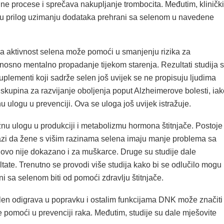
ne procese i sprečava nakupljanje trombocita. Međutim, klinički
 u prilog uzimanju dodataka prehrani sa selenom u navedene
na aktivnost selena može pomoći u smanjenju rizika za
nosno mentalno propadanje tijekom starenja. Rezultati studija 
uplementi koji sadrže selen još uvijek se ne propisuju ljudima
a skupina za razvijanje oboljenja poput Alzheimerove bolesti, iak
 ulogu u prevenciji. Ova se uloga još uvijek istražuje.
žnu ulogu u produkciji i metabolizmu hormona štitnjače. Postoje
zi da žene s višim razinama selena imaju manje problema sa
i ovo nije dokazano i za muškarce. Druge su studije dale
tate. Trenutno se provodi više studija kako bi se odlučilo mogu l
i sa selenom biti od pomoći zdravlju štitnjače.
len odigrava u popravku i ostalim funkcijama DNK može značiti
 pomoći u prevenciji raka. Međutim, studije su dale mješovite