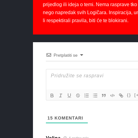
prijedlog ili ideja o temi. Nema rasprave tko 
nego napredak svih Logičara. Inspiracija, u
li respektirali pravila, biti će te blokirani.
Pretplatiti se
{}
[
15
KOMENTARI
Volina