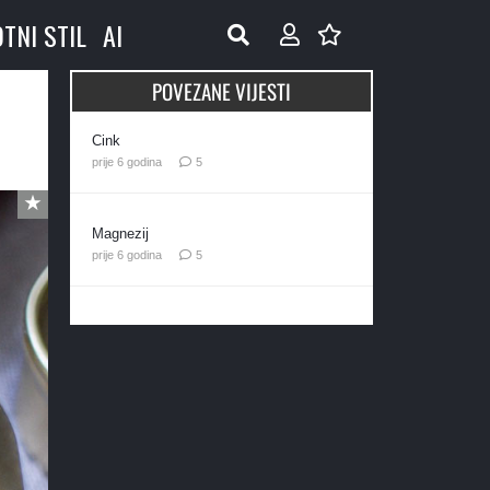
OTNI STIL
AI
POVEZANE VIJESTI
Cink
komentara
prije 6 godina
5
Magnezij
komentara
prije 6 godina
5