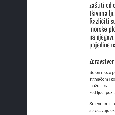
zaštiti od 
tkivima lj
Različiti s
morske plo
na njegovu
pojedine n
Zdravstven
Selen može po
štitnjačom i k
može umanjiti 
kod ljudi pozit
Selenoproteini
sprečavaju oks