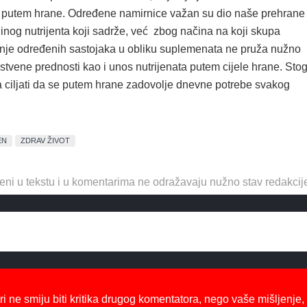
ti putem hrane. Određene namirnice važan su dio naše prehrane
inog nutrijenta koji sadrže, već zbog načina na koji skupa
iranje određenih sastojaka u obliku suplemenata ne pruža nužno
stvene prednosti kao i unos nutrijenata putem cijele hrane. Sto
ba ciljati da se putem hrane zadovolje dnevne potrebe svakog
EN
ZDRAV ŽIVOT
eni u tekstu i u komentarima ne odražavaju nužno stav redakcij
ri ne smiju biti kritika drugog komentatora, nego vaše mišljenje,