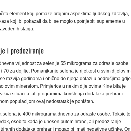
očito element koji pomaže brojnim aspektima ljudskog zdravlja,
aza koji bi pokazali da bi se moglo upotrijebiti suplemente u
avedenih stanja.
e i predoziranje
nevna vrijednost za selen je 55 mikrograma za odrasle osobe,
 i 70 za dojilje. Pomanjkanje selena je rijetkost u svim dijelovi
 se razvija godinama i obično do njega dolazi u područjima gdje
no ovim mineralom. Primjerice u nekim dijelovima Kine bila je
akva situacija, ali programima korištenja dodataka prehrani
m populacijom ovaj nedostatak je poništen.
a selena je 400 mikrograma dnevno za odrasle osobe. Toksicite
edak, osobito kada je unesen putem hrane, ali predoziranje
triranih dodataka prehrani mogao bi imati negativne učinke. On