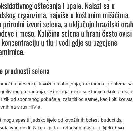
oksidativnog oštećenja i upale. Nalazi se u
udskog organzima, najviše u koštanim mišićima.
u prirodni izvori selena, a uključuju brazilski orah
dove i meso. Količina selena u hrani često ovisi
 koncentraciju u tlu i vodi gdje su uzgojene
amirnice.
e prednosti selena
moći u prevenciji krvožilnih oboljenja, karcinoma, problema sa
ognitivnog propadanja. Osim toga, neke su studije otkrile da sel
rizik od spontanog pobačaja, zaštititi od astme, kao i biti korist
ivnih na virus HIV-a.
 mogu spasiti ljudsko tijelo od krvožilnih bolesti budući da
idativnu modifikaciju lipida – odnosno masti – u tijelu. Ovo