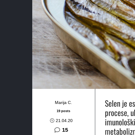
Selen je e
Marija C.
procese, u
19 posts
imunološki
21.04.20
metabolizm
komentara
15