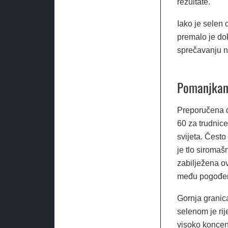
rezultate.
Iako je selen 
premalo je dok
sprečavanju n
Pomanjkanj
Preporučena d
60 za trudnice
svijeta. Često
je tlo siromaš
zabilježena ov
među pogođeno
Gornja granic
selenom je rij
visoko koncen