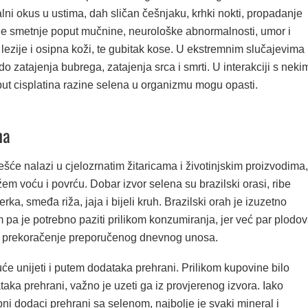
lni okus u ustima, dah sličan češnjaku, krhki nokti, propadanje
e smetnje poput mučnine, neurološke abnormalnosti, umor i
, lezije i osipna koži, te gubitak kose. U ekstremnim slučajevima
o zatajenja bubrega, zatajenja srca i smrti. U interakciji s neki
put cisplatina razine selena u organizmu mogu opasti.
na
šće nalazi u cjelozrnatim žitaricama i životinjskim proizvodima,
žem voću i povrću. Dobar izvor selena su brazilski orasi, ribe
erka, smeđa riža, jaja i bijeli kruh. Brazilski orah je izuzetno
pa je potrebno paziti prilikom konzumiranja, jer već par plodo
a prekoračenje preporučenog dnevnog unosa.
e unijeti i putem dodataka prehrani. Prilikom kupovine bilo
aka prehrani, važno je uzeti ga iz provjerenog izvora. Iako
ni dodaci prehrani sa selenom, najbolje je svaki mineral i