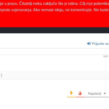
je u pravu. Čitatelji neka zaključe što je istina. Cilj nije polemika
mjesto uvjeravanja. Ako nemate ideju, ne komentirajte. Ne bude
Prijavite se
3000
+]
Najstariji