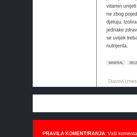
vitamin unije
ne zbog pojed
djeluju. Izol
jednake zdrav
se uvijek tre
nutrijenta.
MINERAL
SEL
Stavovi iznes
PRAVILA KOMENTIRANJA
: Vaši komenta