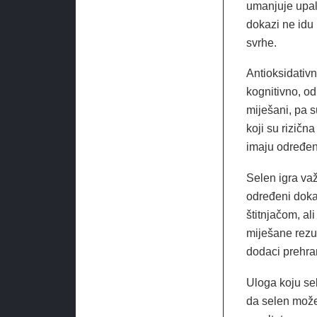
umanjuje upal
dokazi ne idu
svrhe.
Antioksidativ
kognitivno, od
miješani, pa s
koji su rizičn
imaju određenu
Selen igra va
određeni doka
štitnjačom, al
miješane rezul
dodaci prehran
Uloga koju se
da selen može