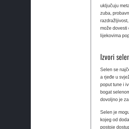
uključuju meta
zuba, probavn
razdražljivost
može dovesti d
lijekovima po
Izvori sele
Selen se najče
a rjeđe u svje
poput tune i iv
bogat selenom 
dovoljno je z
Selen je moguć
kojeg od dodat
postoje dostup