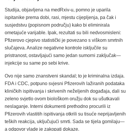
Studija, objavljena na medRxiv-u, pomno je uparila
ispitanike prema dobi, rasi, mjestu cijepljenja, pa čak i
susjedstvu (popisnom području) kako bi eliminirala
ometajuće varijable. Ipak, rezultati su bili nedvosmisleni:
Pfizerovo cjepivo statistički je povezano s viškom smrtnih
slučajeva. Analize negativne kontrole isključile su
pristranost, ostavljajući samo jedan sumorni zaključak—
injekcije su same po sebi krive.
Ovo nije samo znanstveni skandal; to je kriminalna izdaja.
FDA i CDC, potpuno svjesni Pfizerovih lažiranih podataka
kliničkih ispitivanja i skrivenih neželjenih događaja, dali su
zeleno svjetlo ovom biološkom oružju dok su ušutkavali
neslaganje. Interni dokumenti prethodno procurili iz
Pfizerovih vlastitih ispitivanja otkrili su tisuće neprijavljenih
teških reakcija, uključujući smrti. Sada se tijela gomilaju—
a odgovor vlade je zakopati dokaze.