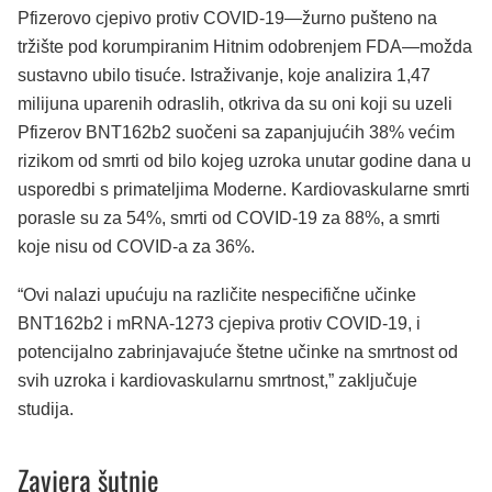
Pfizerovo cjepivo protiv COVID-19—žurno pušteno na
tržište pod korumpiranim Hitnim odobrenjem FDA—možda
sustavno ubilo tisuće. Istraživanje, koje analizira 1,47
milijuna uparenih odraslih, otkriva da su oni koji su uzeli
Pfizerov BNT162b2 suočeni sa zapanjujućih 38% većim
rizikom od smrti od bilo kojeg uzroka unutar godine dana u
usporedbi s primateljima Moderne. Kardiovaskularne smrti
porasle su za 54%, smrti od COVID-19 za 88%, a smrti
koje nisu od COVID-a za 36%.
“Ovi nalazi upućuju na različite nespecifične učinke
BNT162b2 i mRNA-1273 cjepiva protiv COVID-19, i
potencijalno zabrinjavajuće štetne učinke na smrtnost od
svih uzroka i kardiovaskularnu smrtnost,” zaključuje
studija.
Zavjera šutnje