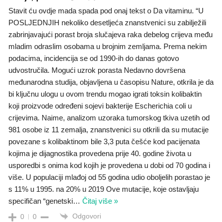
Stavit ću ovdje mada spada pod onaj tekst o Da vitaminu. “U
POSLJEDNJIH nekoliko desetljeća znanstvenici su zabilježili
zabrinjavajući porast broja slučajeva raka debelog crijeva među
mladim odraslim osobama u brojnim zemljama. Prema nekim
podacima, incidencija se od 1990-ih do danas gotovo
udvostručila. Mogući uzrok porasta Nedavno dovršena
međunarodna studija, objavljena u časopisu Nature, otkrila je da
bi ključnu ulogu u ovom trendu mogao igrati toksin kolibaktin
koji proizvode određeni sojevi bakterije Escherichia coli u
crijevima. Naime, analizom uzoraka tumorskog tkiva uzetih od
981 osobe iz 11 zemalja, znanstvenici su otkrili da su mutacije
povezane s kolibaktinom bile 3,3 puta češće kod pacijenata
kojima je dijagnostika provedena prije 40. godine života u
usporedbi s onima kod kojih je provedena u dobi od 70 godina i
više. U populaciji mlađoj od 55 godina udio oboljelih porastao je
s 11% u 1995. na 20% u 2019 Ove mutacije, koje ostavljaju
specifičan “genetski
…
Čitaj više »
Odgovori
0
0