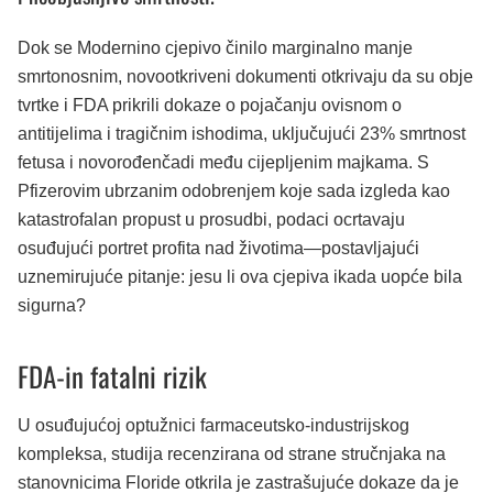
Dok se Modernino cjepivo činilo marginalno manje
smrtonosnim, novootkriveni dokumenti otkrivaju da su obje
tvrtke i FDA prikrili dokaze o pojačanju ovisnom o
antitijelima i tragičnim ishodima, uključujući 23% smrtnost
fetusa i novorođenčadi među cijepljenim majkama. S
Pfizerovim ubrzanim odobrenjem koje sada izgleda kao
katastrofalan propust u prosudbi, podaci ocrtavaju
osuđujući portret profita nad životima—postavljajući
uznemirujuće pitanje: jesu li ova cjepiva ikada uopće bila
sigurna?
FDA-in fatalni rizik
U osuđujućoj optužnici farmaceutsko-industrijskog
kompleksa, studija recenzirana od strane stručnjaka na
stanovnicima Floride otkrila je zastrašujuće dokaze da je