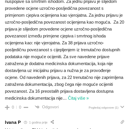
nuspojave sa smrtnim ishodom. Za jednu prijavu je slijedom
provedene ocjene uzročno-posljedična povezanost s
primjenom cjepiva ocijenjena kao vjerojatna. Za jednu prijavu je
uzročno-posljedična povezanost ocijenjena kao moguća. Za 20
prijava je slijedom provedene ocjene uzročno-posljedična
povezanost između primjene cjepiva i smrtnog ishoda
ocijenjena kao: nije vjerojatna. Za 38 prijava uzročno-
posljedičnu povezanost s cijepljenjem iz trenutačno dostupnih
podataka nije moguće ocijeniti. Za sve navedene prijave
zatražena je dodatna medicinska dokumentacija, koja nije
dostavljena uz inicijalnu prijavu a nužna je za provođenje
ocjene. Od navedenih prijava, za 22 trenutačno nije zaprimljena
zatražena dokumentacija, zbog čega nije moguće ocijeniti
povezanost. Za 16 preostalih prijava dostavljena dostupna
medicinska dokumentacija nije
…
Čitaj više »
Odgovori
0
0
Pogledaj odgovore
(1)
Ivana P
1 godina prije