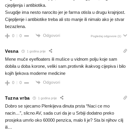
cjepljenja i antibiotika.
Svugdje ima nesto narocito jer je farma otisla u drugu krajnjost.
Cijepljenje i antibiotike treba ali sto manje ili nimalo ako je stvar
bezazlena.
Odgovori
0
0
Pogledaj odgovore
(1)
Vesna
1 godina prije
Mene muče eyefloaters ili mušice u vidnom polju koje sam
dobila u doba korone, veliki sam.protivnik ikakvog cijepiva i bilo
kojih ljekova moderne medicine
Odgovori
0
0
Tuzna vrba
1 godina prije
Dobro se sjecamo Plenkijeva dinuta prsta “Naci ce mo
nacin…”, slicno AV, sada curi da je u Srbiji dodatno preko
prosjeka umrlo oko 60000 penzica, malo li je? Sta bi njihov cilj
ili…