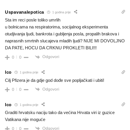
Uspavanalepotica
1 godina prije
Sta im reci posle toliko umrlih
u bolnicama na respiratorima, socijalnog eksperimenta
otudjivanja ljudi, bankrota i gubljenja posla, propalih brakova i
naprasnih smrtnih slucajeva mladih ljudi? NIJE MI DOVOLJNO
DA PATE, HOCU DA CRKNU PROKLETI BILI!!!
Odgovori
0
0
Ico
1 godina prije
Cilj Pfizera je da gdje god dođe sve popljačkati i ubiti!
Odgovori
0
0
Ico
1 godina prije
Graditi hrvatsku naciju tako da većina Hrvata viri iz guzice
Vatikana nije moguće
Odgovori
0
0