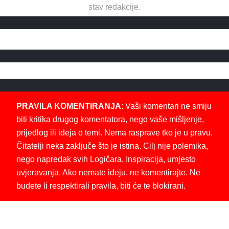
stav redakcije.
PRAVILA KOMENTIRANJA
: Vaši komentari ne smiju
biti kritika drugog komentatora, nego vaše mišljenje,
prijedlog ili ideja o temi. Nema rasprave tko je u pravu.
Čitatelji neka zaključe što je istina. Cilj nije polemika,
nego napredak svih Logičara. Inspiracija, umjesto
uvjeravanja. Ako nemate ideju, ne komentirajte. Ne
budete li respektirali pravila, biti će te blokirani.