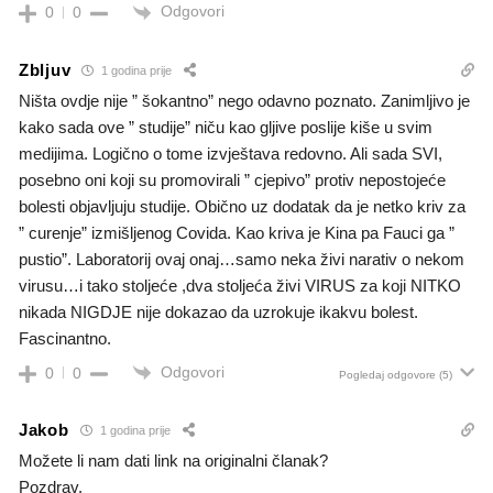
Odgovori
0
0
Zbljuv
1 godina prije
Ništa ovdje nije ” šokantno” nego odavno poznato. Zanimljivo je
kako sada ove ” studije” niču kao gljive poslije kiše u svim
medijima. Logično o tome izvještava redovno. Ali sada SVI,
posebno oni koji su promovirali ” cjepivo” protiv nepostojeće
bolesti objavljuju studije. Obično uz dodatak da je netko kriv za
” curenje” izmišljenog Covida. Kao kriva je Kina pa Fauci ga ”
pustio”. Laboratorij ovaj onaj…samo neka živi narativ o nekom
virusu…i tako stoljeće ,dva stoljeća živi VIRUS za koji NITKO
nikada NIGDJE nije dokazao da uzrokuje ikakvu bolest.
Fascinantno.
Odgovori
0
0
Pogledaj odgovore
(5)
Jakob
1 godina prije
Možete li nam dati link na originalni članak?
Pozdrav.