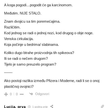
A koga pogodi…pogodit će ga karcinomom.
Međutim. NIJE STALO.
Znam dvojicu sa tim poremećajima.
Različitim.
Kod jednog se radi o jednoj nozi, kod drugog o obje noge.
Venska cirkulacija.
Koja počinje u bedrima/ slabinama.
Koliko dugo btrahe proizvodnja tih spikeova?
Ili se radi o nečem drugom?
Tijelo je samo preuzelo program?
——-
Ako postoji razlika između Pfizera i Moderne, radi li se o onoj
plastičnoj ovojnici?
Odgovori
0
0
Lucija, prva
1 godina prije