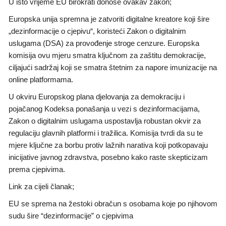
U isto vrijeme EU birokrati donose ovakav zakon;
Europska unija spremna je zatvoriti digitalne kreatore koji šire
„dezinformacije o cjepivu“, koristeći Zakon o digitalnim
uslugama (DSA) za provođenje stroge cenzure. Europska
komisija ovu mjeru smatra ključnom za zaštitu demokracije,
ciljajući sadržaj koji se smatra štetnim za napore imunizacije na
online platformama.
U okviru Europskog plana djelovanja za demokraciju i
pojačanog Kodeksa ponašanja u vezi s dezinformacijama,
Zakon o digitalnim uslugama uspostavlja robustan okvir za
regulaciju glavnih platformi i tražilica. Komisija tvrdi da su te
mjere ključne za borbu protiv lažnih narativa koji potkopavaju
inicijative javnog zdravstva, posebno kako raste skepticizam
prema cjepivima.
Link za cijeli članak;
EU se sprema na žestoki obračun s osobama koje po njihovom
sudu šire “dezinformacije” o cjepivima