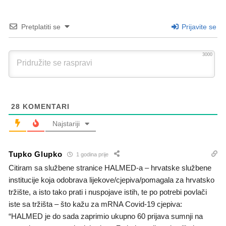
Pretplatiti se
Prijavite se
3000
28
KOMENTARI
Najstariji
Tupko Glupko
1 godina prije
Citiram sa službene stranice HALMED-a – hrvatske službene
institucije koja odobrava lijekove/cjepiva/pomagala za hrvatsko
tržište, a isto tako prati i nuspojave istih, te po potrebi povlači
iste sa tržišta – što kažu za mRNA Covid-19 cjepiva:
“HALMED je do sada zaprimio ukupno 60 prijava sumnji na