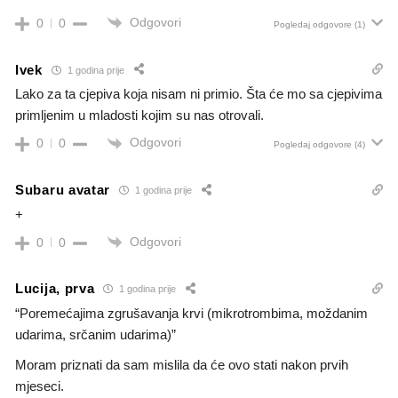
Odgovori
0
0
Pogledaj odgovore
(1)
Ivek
1 godina prije
Lako za ta cjepiva koja nisam ni primio. Šta će mo sa cjepivima
primljenim u mladosti kojim su nas otrovali.
Odgovori
0
0
Pogledaj odgovore
(4)
Subaru avatar
1 godina prije
+
Odgovori
0
0
Lucija, prva
1 godina prije
“Poremećajima zgrušavanja krvi (mikrotrombima, moždanim
udarima, srčanim udarima)”
Moram priznati da sam mislila da će ovo stati nakon prvih
mjeseci.