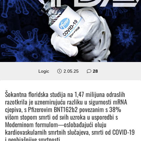
komentara
Logic
2.05.25
28
Šokantna floridska studija na 1,47 milijuna odraslih
razotkrila je uznemirujuću razliku u sigurnosti mRNA
cjepiva, s Pfizerovim BNT162b2 povezanim s 38%
višom stopom smrti od svih uzroka u usporedbi s
Moderninom formulom—oslobađajući oluju
kardiovaskularnih smrtnih slučajeva, smrti od COVID-19
i neobjašnjive smrtnosti.