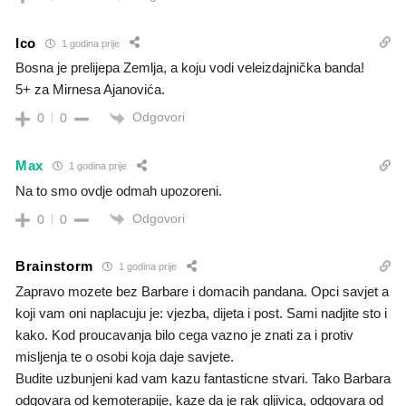
Ico
1 godina prije
Bosna je prelijepa Zemlja, a koju vodi veleizdajnička banda!
5+ za Mirnesa Ajanovića.
Odgovori
0
0
Max
1 godina prije
Na to smo ovdje odmah upozoreni.
Odgovori
0
0
Brainstorm
1 godina prije
Zapravo mozete bez Barbare i domacih pandana. Opci savjet a
koji vam oni naplacuju je: vjezba, dijeta i post. Sami nadjite sto i
kako. Kod proucavanja bilo cega vazno je znati za i protiv
misljenja te o osobi koja daje savjete.
Budite uzbunjeni kad vam kazu fantasticne stvari. Tako Barbara
odgovara od kemoterapije, kaze da je rak gljivica, odgovara od