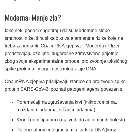
Moderna: Manje zlo?
Iako neki podaci sugeriraju da su Modernine stope
smrtnosti niže, šira slika otkriva alarmantne rizike koje ne
treba zanemariti. Oba mRNA cjepiva—Moderna i Pfizer—
predstavljaju ozbiljne, dugoročne zdravstvene prijetnje
zbog svoje eksperimentalne prirode, proizvodnje toksičnog
spike proteina i mogućnosti integracije DNA.
Oba mRNA cjepiva prisiljavaju stanice da proizvode spike
protein SARS-CoV-2, poznati patogeni agens povezan s:
Poremećajima zgrušavanja krvi (mikrotrombima,
moždanim udarima, srčanim udarima)
Kroničnom upalom (koja vodi do autoimunih bolesti)
Potencijalnom integracijom u ljudsku DNA (kroz