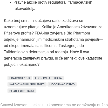
Pravne akcije protiv regulatora i farmaceutskih
rukovoditelja
Kako broj smrtnih slučajeva raste, zadržava se
uznemirujuće pitanje: Koliko je Amerikanaca žrtvovano za
Pfizerove profite? FDA-ina zavjera s Big Pharmom
odjekuje najmračnijim medicinskim strahotama povijesti—
od eksperimenata sa sifilisom u Tuskegeeju do
Talidomidovih deformacija pri rođenju. Hoće li ova
generacija zahtijevati pravdu, ili će arhitekti ove katastrofe
pobjeći nekažnjeno?
FDA KORUPCIJA
FLORIDSKA STUDIJA
KARDIOVASKULARNI SMRTI
MODERNA CJEPIVO
PFIZER SMRTNOST
Stavovi izneseni u tekstu i u komentarima ne odražavaju nužno