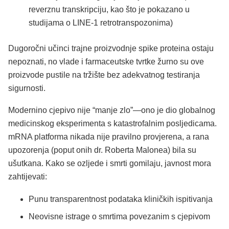
reverznu transkripciju, kao što je pokazano u
studijama o LINE-1 retrotranspozonima)
Dugoročni učinci trajne proizvodnje spike proteina ostaju
nepoznati, no vlade i farmaceutske tvrtke žurno su ove
proizvode pustile na tržište bez adekvatnog testiranja
sigurnosti.
Modernino cjepivo nije “manje zlo”—ono je dio globalnog
medicinskog eksperimenta s katastrofalnim posljedicama.
mRNA platforma nikada nije pravilno provjerena, a rana
upozorenja (poput onih dr. Roberta Malonea) bila su
ušutkana. Kako se ozljede i smrti gomilaju, javnost mora
zahtijevati:
Punu transparentnost podataka kliničkih ispitivanja
Neovisne istrage o smrtima povezanim s cjepivom