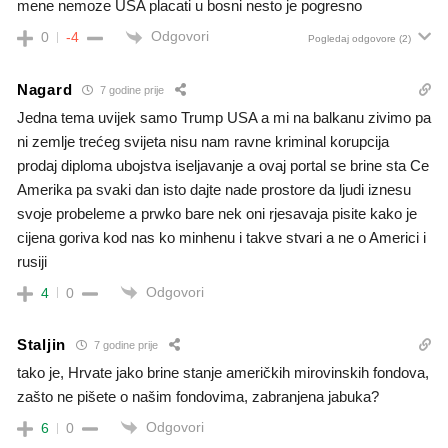
mene nemoze USA placati u bosni nesto je pogresno
Odgovori
0
-4
Pogledaj odgovore
(2)
Nagard
7 godine prije
Jedna tema uvijek samo Trump USA a mi na balkanu zivimo pa
ni zemlje trećeg svijeta nisu nam ravne kriminal korupcija
prodaj diploma ubojstva iseljavanje a ovaj portal se brine sta Ce
Amerika pa svaki dan isto dajte nade prostore da ljudi iznesu
svoje probeleme a prwko bare nek oni rjesavaja pisite kako je
cijena goriva kod nas ko minhenu i takve stvari a ne o Americi i
rusiji
Odgovori
4
0
Staljin
7 godine prije
tako je, Hrvate jako brine stanje američkih mirovinskih fondova,
zašto ne pišete o našim fondovima, zabranjena jabuka?
Odgovori
6
0