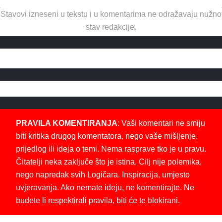
Stavovi izneseni u tekstu i u komentarima ne odražavaju nužno
stav redakcije.
PRAVILA KOMENTIRANJA
: Vaši komentari ne smiju
biti kritika drugog komentatora, nego vaše mišljenje,
prijedlog ili ideja o temi. Nema rasprave tko je u pravu.
Čitatelji neka zaključe što je istina. Cilj nije polemika,
nego napredak svih Logičara. Inspiracija, umjesto
uvjeravanja. Ako nemate ideju, ne komentirajte. Ne
budete li respektirali pravila, biti će te blokirani.