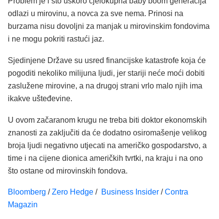
Problem je i što uskoro cjelokupna baby boom generacija
odlazi u mirovinu, a novca za sve nema. Prinosi na
burzama nisu dovoljni za manjak u mirovinskim fondovima
i ne mogu pokriti rastući jaz.
Sjedinjene Države su usred financijske katastrofe koja će
pogoditi nekoliko milijuna ljudi, jer stariji neće moći dobiti
zaslužene mirovine, a na drugoj strani vrlo malo njih ima
ikakve ušteđevine.
U ovom začaranom krugu ne treba biti doktor ekonomskih
znanosti za zaključiti da će dodatno osiromašenje velikog
broja ljudi negativno utjecati na američko gospodarstvo, a
time i na cijene dionica američkih tvrtki, na kraju i na ono
što ostane od mirovinskih fondova.
Bloomberg
/
Zero Hedge
/
Business Insider
/
Contra
Magazin