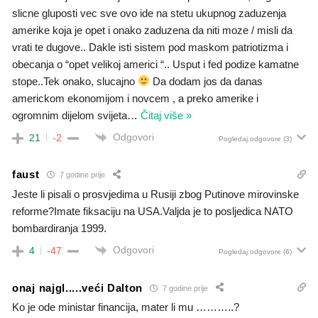
slicne gluposti vec sve ovo ide na stetu ukupnog zaduzenja
amerike koja je opet i onako zaduzena da niti moze / misli da
vrati te dugove.. Dakle isti sistem pod maskom patriotizma i
obecanja o “opet velikoj americi “.. Usput i fed podize kamatne
stope..Tek onako, slucajno
Da dodam jos da danas
americkom ekonomijom i novcem , a preko amerike i
ogromnim dijelom svijeta
…
Čitaj više »
Odgovori
21
-2
Pogledaj odgovore
(3)
faust
7 godine prije
Jeste li pisali o prosvjedima u Rusiji zbog Putinove mirovinske
reforme?Imate fiksaciju na USA.Valjda je to posljedica NATO
bombardiranja 1999.
Odgovori
4
-47
Pogledaj odgovore
(6)
onaj najgl.....veći Dalton
7 godine prije
Ko je ode ministar financija, mater li mu ………..?