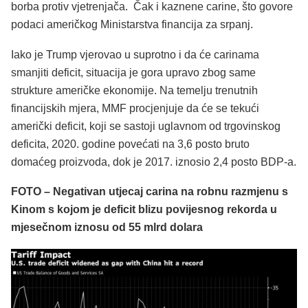
borba protiv vjetrenjača. Čak i kaznene carine, što govore
podaci američkog Ministarstva financija za srpanj.
Iako je Trump vjerovao u suprotno i da će carinama
smanjiti deficit, situacija je gora upravo zbog same
strukture američke ekonomije. Na temelju trenutnih
financijskih mjera, MMF procjenjuje da će se tekući
američki deficit, koji se sastoji uglavnom od trgovinskog
deficita, 2020. godine povećati na 3,6 posto bruto
domaćeg proizvoda, dok je 2017. iznosio 2,4 posto BDP-a.
FOTO – Negativan utjecaj carina na robnu razmjenu s
Kinom s kojom je deficit blizu povijesnog rekorda u
mjesečnom iznosu od 55 mlrd dolara