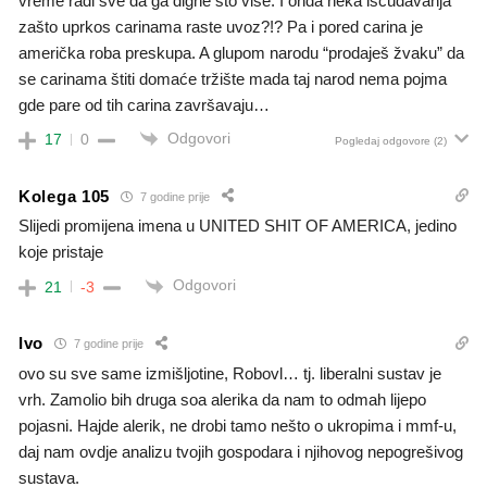
vreme radi sve da ga digne što više. I onda neka isčuđavanja
zašto uprkos carinama raste uvoz?!? Pa i pored carina je
američka roba preskupa. A glupom narodu “prodaješ žvaku” da
se carinama štiti domaće tržište mada taj narod nema pojma
gde pare od tih carina završavaju…
Odgovori
17
0
Pogledaj odgovore
(2)
Kolega 105
7 godine prije
Slijedi promijena imena u UNITED SHIT OF AMERICA, jedino
koje pristaje
Odgovori
21
-3
Ivo
7 godine prije
ovo su sve same izmišljotine, Robovl… tj. liberalni sustav je
vrh. Zamolio bih druga soa alerika da nam to odmah lijepo
pojasni. Hajde alerik, ne drobi tamo nešto o ukropima i mmf-u,
daj nam ovdje analizu tvojih gospodara i njihovog nepogrešivog
sustava.