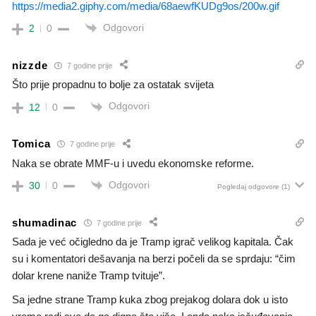
https://media2.giphy.com/media/68aewfKUDg9os/200w.gif
Odgovori
2
0
nizzde
7 godine prije
Što prije propadnu to bolje za ostatak svijeta
Odgovori
12
0
Tomica
7 godine prije
Naka se obrate MMF-u i uvedu ekonomske reforme.
Odgovori
30
0
Pogledaj odgovore
(1)
shumadinac
7 godine prije
Sada je već očigledno da je Tramp igrač velikog kapitala. Čak
su i komentatori dešavanja na berzi počeli da se sprdaju: “čim
dolar krene naniže Tramp tvituje”.
Sa jedne strane Tramp kuka zbog prejakog dolara dok u isto