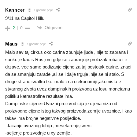
Kanncer
7 godine prije
9/11 na Capitol Hillu
Odgovori
2
0
Maus
7 godine prije
Malo sav taj cirkus oko carina zbunjuje ljude , nije to zabrana i
sankcije kao s Rusijom gdje se zabranjuje prolazak roba u i iz
drzave, vec samo podizanje cijene za taj postotak carine, znaci
da se smanjuju zarade ,ali se i dalje trguje ,nije se ni stalo. S
druge strane svatko tko imalo zna o ekonomiji ,ako nista iz
stvarnog zivota uvoz dampinskih proizvoda uz losu monetarnu
politiku katrastroflne rezultate ima.
Dampinske cijene=Uvozni proizvod cija je cijena niza od
proizvodne cijene istog takvog proizvoda zemlje uvoznice, i kao
takav ima brojne negativne posljedice.
-Jacanje uvoznog lobija ,mesetarenje,sverc
-seljenje proizvodnje u xy zemlje ,