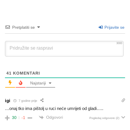
Pretplatiti se
Prijavite se
3000
41
KOMENTARI
Najstariji
igi
7 godine prije
…onaj tko ima pištolj u ruci neće umrijeti od gladi…..
Odgovori
30
-1
Pogledaj odgovore
(2)