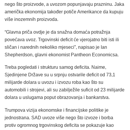
nego što proizvode, a uvozom popunjavaju prazninu. Jaka
američka ekonomija također potiče Amerikance da kupuju
više inozemnih proizvoda.
“Glavna priča ovdje je da snažna domaća potražnja
povećava uvoz. Trgovinski deficit će vjerojatno biti isti ili
sličan i narednih nekoliko mjeseci”, napisao je Ian
Shepherdson, glavni ekonomist Pantheon Economicsa.
Treba pogledati i strukturu samog deficita. Naime,
Sjedinjene Države su u srpnju ostvarile deficit od 73,1
milijarde dolara u uvozu i izvozu roba kao što su
automobili i strojevi, ali su zabilježile suficit od 23 milijarde
dolara u uslugama poput obrazovanja i bankarstva.
Trumpova vizija ekonomske i financijske politike je
jednostrana. SAD uvoze više nego što izvoze i borba
protiv ogromnog trgovinskog deficita se pokazuje kao