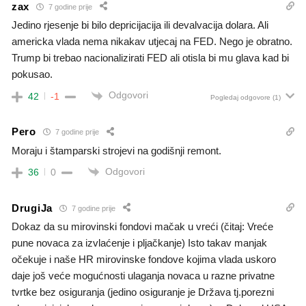
zax
7 godine prije
Jedino rjesenje bi bilo depricijacija ili devalvacija dolara. Ali
americka vlada nema nikakav utjecaj na FED. Nego je obratno.
Trump bi trebao nacionalizirati FED ali otisla bi mu glava kad bi
pokusao.
Odgovori
42
-1
Pogledaj odgovore
(1)
Pero
7 godine prije
Moraju i štamparski strojevi na godišnji remont.
Odgovori
36
0
DrugiJa
7 godine prije
Dokaz da su mirovinski fondovi mačak u vreći (čitaj: Vreće
pune novaca za izvlaćenje i pljačkanje) Isto takav manjak
očekuje i naše HR mirovinske fondove kojima vlada uskoro
daje još veće mogućnosti ulaganja novaca u razne privatne
tvrtke bez osiguranja (jedino osiguranje je Država tj.porezni