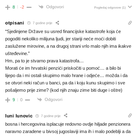
Odgovori
8
-2
Pogledaj odgovore
(1)
otpisani
7 godine prije
“Sjedinjene Države su usred financijske katastrofe koja će
pogoditi nekoliko milijuna ljudi, jer stariji neće moći dobiti
zaslužene mirovine, a na drugoj strani vrlo malo njih ima ikakve
ušteđevine.”
Hm, pa to je stvarno prava katastrofa…
Morati će im hrvatski penzići priskočiti u pomoć… a bilo bi
lijepo da i mi ostali skupimo malo hrane i odjeće… možda i da
se otvori neki račun u banci, pa da i koju kunu skupimo i sve
pošaljemo prije zime? (kod njih znaju zime biti duge i oštre)
Odgovori
9
0
luni lunovic
7 godine prije
bosna i hercegovina isplacuje redovno ovdje hiljade penzionera
naravno zaradene u bivsoj jugoslaviji ima ih i malo podeblji a da