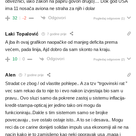
obveznici, iako zakon na papiru govori drugo)… Dok god USA
ima 11 nosača aviona ne straha za njih i dolar
Odgovori
32
-2
Pogledaj odgovore
(1)
Laki Topalović
7 godine prije
A jba ih ovaj grafikon naopačke od manjeg deficita prema
većem, pada linija, Ajd dobro da sam skonto na kraju.
Odgovori
10
0
Pogledaj odgovore
(2)
Alen
7 godine prije
Stradat ce zbog / od vlastite pohlepe.. A za tzv “trgovinski rat ”
vec sam rekao da to nije to i evo nakon izvjestaja bio sam u
pravu.. Ovo sluzi samo da pokrene zastoj u sistemu inflacija-
kredit-stampa-opticaj jer jedino tako oni mogu da
funkcioniraju..Dakle s tim sistemom samo se brojke
povecavaju , sve ostalo ostaje isto.. A to se i desava.. Mogu
reci da ce carine donijeti solidan impuls usa ekonomiji ali ne na
nacin kako je to zamisljeno kao neki oporavak usa ,maga i