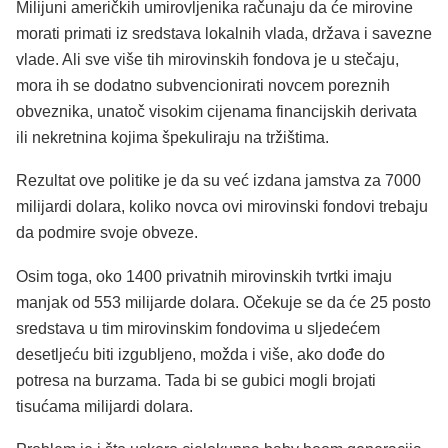
Milijuni američkih umirovljenika računaju da će mirovine
morati primati iz sredstava lokalnih vlada, država i savezne
vlade. Ali sve više tih mirovinskih fondova je u stečaju,
mora ih se dodatno subvencionirati novcem poreznih
obveznika, unatoč visokim cijenama financijskih derivata
ili nekretnina kojima špekuliraju na tržištima.
Rezultat ove politike je da su već izdana jamstva za 7000
milijardi dolara, koliko novca ovi mirovinski fondovi trebaju
da podmire svoje obveze.
Osim toga, oko 1400 privatnih mirovinskih tvrtki imaju
manjak od 553 milijarde dolara. Očekuje se da će 25 posto
sredstava u tim mirovinskim fondovima u sljedećem
desetljeću biti izgubljeno, možda i više, ako dođe do
potresa na burzama. Tada bi se gubici mogli brojati
tisućama milijardi dolara.