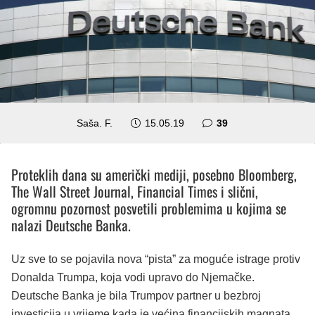
komentara
Saša. F.
15.05.19
39
Proteklih dana su američki mediji, posebno Bloomberg,
The Wall Street Journal, Financial Times i slični,
ogromnu pozornost posvetili problemima u kojima se
nalazi Deutsche Banka.
Uz sve to se pojavila nova “pista” za moguće istrage protiv
Donalda Trumpa, koja vodi upravo do Njemačke.
Deutsche Banka je bila Trumpov partner u bezbroj
investicija u vrijeme kada je većina financijskih magnata