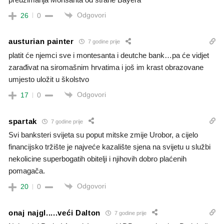
Odgovori
26
0
austurian painter
7 godine prije
platit će njemci sve i montesanta i deutche bank…pa će vidjet
zarađivat na siromašnim hrvatima i još im krast obrazovane
umjesto uložit u školstvo
Odgovori
17
0
spartak
7 godine prije
Svi banksteri svijeta su poput mitske zmije Urobor, a cijelo
financijsko tržište je najveće kazalište sjena na svijetu u službi
nekolicine superbogatih obitelji i njihovih dobro plaćenih
pomagača.
Odgovori
20
0
onaj najgl.....veći Dalton
7 godine prije