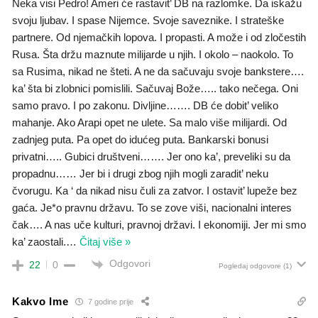
Neka visi Pedro! Ameri će rastavit’ DB na razlomke. Da iskažu
svoju ljubav. I spase Nijemce. Svoje saveznike. I strateške
partnere. Od njemačkih lopova. I propasti. A može i od zločestih
Rusa. Šta držu maznute milijarde u njih. I okolo – naokolo. To
sa Rusima, nikad ne šteti. A ne da sačuvaju svoje bankstere….
ka’ šta bi zlobnici pomislili. Sačuvaj Bože….. tako nečega. Oni
samo pravo. I po zakonu. Divljine……. DB će dobit’ veliko
mahanje. Ako Arapi opet ne ulete. Sa malo više milijardi. Od
zadnjeg puta. Pa opet do idućeg puta. Bankarski bonusi
privatni….. Gubici društveni……. Jer ono ka’, preveliki su da
propadnu…… Jer bi i drugi zbog njih mogli zaradit’ neku
čvorugu. Ka ‘ da nikad nisu čuli za zatvor. I ostavit’ lupeže bez
gaća. Je*o pravnu državu. To se zove viši, nacionalni interes
čak…. A nas uče kulturi, pravnoj državi. I ekonomiji. Jer mi smo
ka’ zaostali.
…
Čitaj više »
Odgovori
22
0
Pogledaj odgovore
(1)
Kakvo Ime
7 godine prije