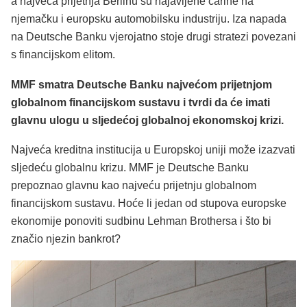
a najveća prijetnja Berlinu su najavljene carine na
njemačku i europsku automobilsku industriju. Iza napada
na Deutsche Banku vjerojatno stoje drugi stratezi povezani
s financijskom elitom.
MMF smatra Deutsche Banku najvećom prijetnjom
globalnom financijskom sustavu i tvrdi da će imati
glavnu ulogu u sljedećoj globalnoj ekonomskoj krizi.
Najveća kreditna institucija u Europskoj uniji može izazvati
sljedeću globalnu krizu. MMF je Deutsche Banku
prepoznao glavnu kao najveću prijetnju globalnom
financijskom sustavu. Hoće li jedan od stupova europske
ekonomije ponoviti sudbinu Lehman Brothersa i što bi
značio njezin bankrot?