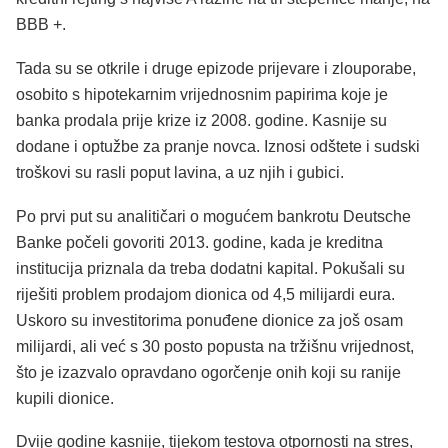
BBB +.
Tada su se otkrile i druge epizode prijevare i zlouporabe,
osobito s hipotekarnim vrijednosnim papirima koje je
banka prodala prije krize iz 2008. godine. Kasnije su
dodane i optužbe za pranje novca. Iznosi odštete i sudski
troškovi su rasli poput lavina, a uz njih i gubici.
Po prvi put su analitičari o mogućem bankrotu Deutsche
Banke počeli govoriti 2013. godine, kada je kreditna
institucija priznala da treba dodatni kapital. Pokušali su
riješiti problem prodajom dionica od 4,5 milijardi eura.
Uskoro su investitorima ponuđene dionice za još osam
milijardi, ali već s 30 posto popusta na tržišnu vrijednost,
što je izazvalo opravdano ogorčenje onih koji su ranije
kupili dionice.
Dvije godine kasnije, tijekom testova otpornosti na stres,