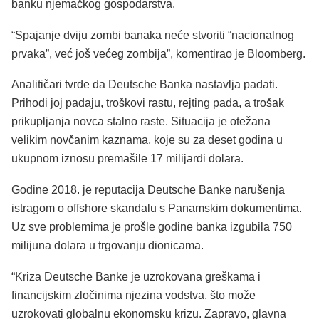
banku njemačkog gospodarstva.
“Spajanje dviju zombi banaka neće stvoriti “nacionalnog
prvaka”, već još većeg zombija”, komentirao je Bloomberg.
Analitičari tvrde da Deutsche Banka nastavlja padati.
Prihodi joj padaju, troškovi rastu, rejting pada, a trošak
prikupljanja novca stalno raste. Situacija je otežana
velikim novčanim kaznama, koje su za deset godina u
ukupnom iznosu premašile 17 milijardi dolara.
Godine 2018. je reputacija Deutsche Banke narušenja
istragom o offshore skandalu s Panamskim dokumentima.
Uz sve problemima je prošle godine banka izgubila 750
milijuna dolara u trgovanju dionicama.
“Kriza Deutsche Banke je uzrokovana greškama i
financijskim zločinima njezina vodstva, što može
uzrokovati globalnu ekonomsku krizu. Zapravo, glavna