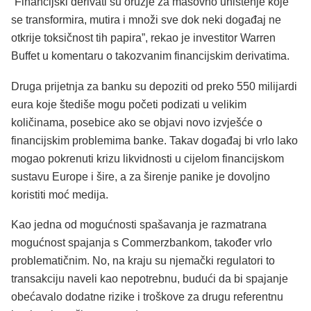
“Financijski derivati su oružje za masovno uništenje koje
se transformira, mutira i množi sve dok neki događaj ne
otkrije toksičnost tih papira”, rekao je investitor Warren
Buffet u komentaru o takozvanim financijskim derivatima.
Druga prijetnja za banku su depoziti od preko 550 milijardi
eura koje štediše mogu početi podizati u velikim
količinama, posebice ako se objavi novo izvješće o
financijskim problemima banke. Takav događaj bi vrlo lako
mogao pokrenuti krizu likvidnosti u cijelom financijskom
sustavu Europe i šire, a za širenje panike je dovoljno
koristiti moć medija.
Kao jedna od mogućnosti spašavanja je razmatrana
mogućnost spajanja s Commerzbankom, također vrlo
problematičnim. No, na kraju su njemački regulatori to
transakciju naveli kao nepotrebnu, budući da bi spajanje
obećavalo dodatne rizike i troškove za drugu referentnu