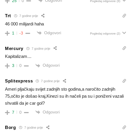
Odgovori
25
0
Pogledaj odgovore
(3)
Trt
7 godine prije
46 000 milijardi haha
Odgovori
1
-3
Pogledaj odgovore
(2)
Mercury
7 godine prije
Kapitalizam…
Odgovori
3
0
Splitexpress
7 godine prije
Ameri pljačkaju svijet zadnjih sto godina,a naročito zadnjih
75,očito je došao kraj,Kinezi su ih načeli pa su i poniženi vazali
shvatili da je car gol?
Odgovori
7
0
Borg
7 godine prije