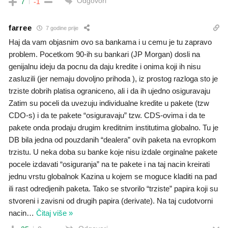
Odgovori
7
-1
farree
7 godine prije
Haj da vam objasnim ovo sa bankama i u cemu je tu zapravo
problem. Pocetkom 90-ih su bankari (JP Morgan) dosli na
genijalnu ideju da pocnu da daju kredite i onima koji ih nisu
zasluzili (jer nemaju dovoljno prihoda ), iz prostog razloga sto je
trziste dobrih platisa ograniceno, ali i da ih ujedno osiguravaju
Zatim su poceli da uvezuju individualne kredite u pakete (tzw
CDO-s) i da te pakete “osiguravaju” tzw. CDS-ovima i da te
pakete onda prodaju drugim kreditnim institutima globalno. Tu je
DB bila jedna od pouzdanih “dealera” ovih paketa na evropkom
trzistu. U neka doba su banke koje nisu izdale orginalne pakete
pocele izdavati “osiguranja” na te pakete i na taj nacin kreirati
jednu vrstu globalnok Kazina u kojem se moguce kladiti na pad
ili rast odredjenih paketa. Tako se stvorilo “trziste” papira koji su
stvoreni i zavisni od drugih papira (derivate). Na taj cudotvorni
nacin
…
Čitaj više »