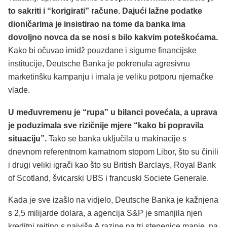
to sakriti i “korigirati” račune. Dajući lažne podatke
dioničarima je insistirao na tome da banka ima
dovoljno novca da se nosi s bilo kakvim poteškoćama.
Kako bi očuvao imidž pouzdane i sigurne financijske
institucije, Deutsche Banka je pokrenula agresivnu
marketinšku kampanju i imala je veliku potporu njemačke
vlade.
U međuvremenu je “rupa” u bilanci povećala, a uprava
je poduzimala sve rizičnije mjere “kako bi popravila
situaciju”.
Tako se banka uključila u makinacije s
dnevnom referentnom kamatnom stopom Libor, što su činili
i drugi veliki igrači kao što su British Barclays, Royal Bank
of Scotland, švicarski UBS i francuski Societe Generale.
Kada je sve izašlo na vidjelo, Deutsche Banka je kažnjena
s 2,5 milijarde dolara, a agencija S&P je smanjila njen
kreditni rejting s najviše A razine na tri stepenice manje, na