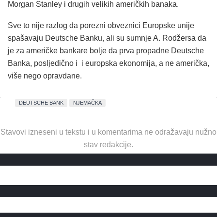
Morgan Stanley i drugih velikih američkih banaka.
Sve to nije razlog da porezni obveznici Europske unije
spašavaju Deutsche Banku, ali su sumnje A. Rodžersa da
je za američke bankare bolje da prva propadne Deutsche
Banka, posljedično i i europska ekonomija, a ne američka,
više nego opravdane.
DEUTSCHE BANK
NJEMAČKA
Stavovi izneseni u tekstu i u komentarima ne odražavaju nužno
stav redakcije.