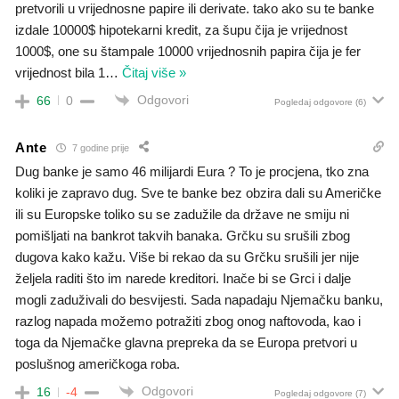
pretvorili u vrijednosne papire ili derivate. tako ako su te banke
izdale 10000$ hipotekarni kredit, za šupu čija je vrijednost
1000$, one su štampale 10000 vrijednosnih papira čija je fer
vrijednost bila 1
…
Čitaj više »
Odgovori
66
0
Pogledaj odgovore
(6)
Ante
7 godine prije
Dug banke je samo 46 milijardi Eura ? To je procjena, tko zna
koliki je zapravo dug. Sve te banke bez obzira dali su Američke
ili su Europske toliko su se zadužile da države ne smiju ni
pomišljati na bankrot takvih banaka. Grčku su srušili zbog
dugova kako kažu. Više bi rekao da su Grčku srušili jer nije
željela raditi što im narede kreditori. Inače bi se Grci i dalje
mogli zaduživali do besvijesti. Sada napadaju Njemačku banku,
razlog napada možemo potražiti zbog onog naftovoda, kao i
toga da Njemačke glavna prepreka da se Europa pretvori u
poslušnog američkoga roba.
Odgovori
16
-4
Pogledaj odgovore
(7)