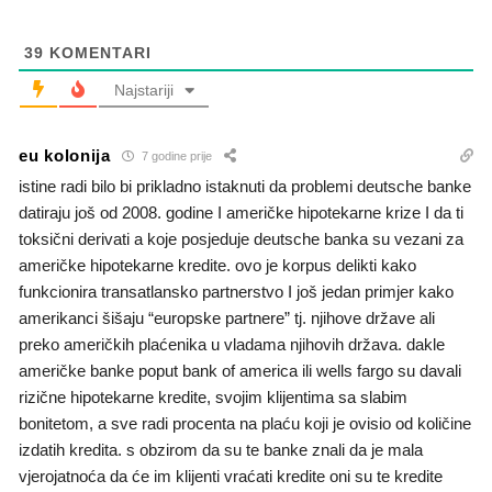
39
KOMENTARI
Najstariji
eu kolonija
7 godine prije
istine radi bilo bi prikladno istaknuti da problemi deutsche banke
datiraju još od 2008. godine I američke hipotekarne krize I da ti
toksični derivati a koje posjeduje deutsche banka su vezani za
američke hipotekarne kredite. ovo je korpus delikti kako
funkcionira transatlansko partnerstvo I još jedan primjer kako
amerikanci šišaju “europske partnere” tj. njihove države ali
preko američkih plaćenika u vladama njihovih država. dakle
američke banke poput bank of america ili wells fargo su davali
rizične hipotekarne kredite, svojim klijentima sa slabim
bonitetom, a sve radi procenta na plaću koji je ovisio od količine
izdatih kredita. s obzirom da su te banke znali da je mala
vjerojatnoća da će im klijenti vraćati kredite oni su te kredite