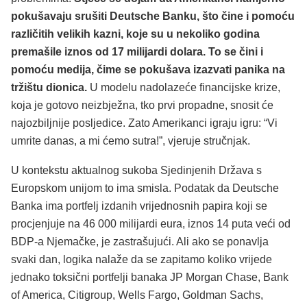
pokušavaju srušiti Deutsche Banku, što čine i pomoću
različitih velikih kazni, koje su u nekoliko godina
premašile iznos od 17 milijardi dolara. To se čini i
pomoću medija, čime se pokušava izazvati panika na
tržištu dionica.
U modelu nadolazeće financijske krize,
koja je gotovo neizbježna, tko prvi propadne, snosit će
najozbiljnije posljedice. Zato Amerikanci igraju igru: “Vi
umrite danas, a mi ćemo sutra!”, vjeruje stručnjak.
U kontekstu aktualnog sukoba Sjedinjenih Država s
Europskom unijom to ima smisla. Podatak da Deutsche
Banka ima portfelj izdanih vrijednosnih papira koji se
procjenjuje na 46 000 milijardi eura, iznos 14 puta veći od
BDP-a Njemačke, je zastrašujući. Ali ako se ponavlja
svaki dan, logika nalaže da se zapitamo koliko vrijede
jednako toksični portfelji banaka JP Morgan Chase, Bank
of America, Citigroup, Wells Fargo, Goldman Sachs,