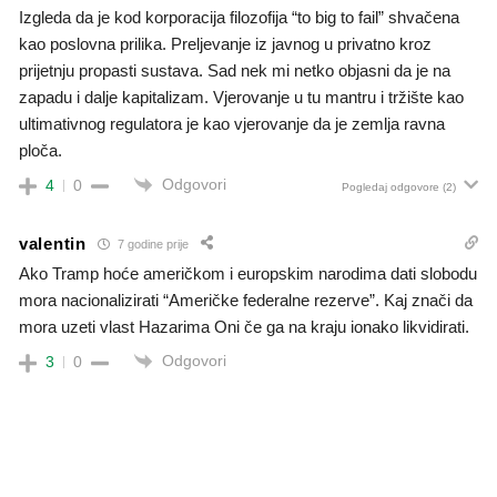
Izgleda da je kod korporacija filozofija “to big to fail” shvačena
kao poslovna prilika. Preljevanje iz javnog u privatno kroz
prijetnju propasti sustava. Sad nek mi netko objasni da je na
zapadu i dalje kapitalizam. Vjerovanje u tu mantru i tržište kao
ultimativnog regulatora je kao vjerovanje da je zemlja ravna
ploča.
Odgovori
4
0
Pogledaj odgovore
(2)
valentin
7 godine prije
Ako Tramp hoće američkom i europskim narodima dati slobodu
mora nacionalizirati “Američke federalne rezerve”. Kaj znači da
mora uzeti vlast Hazarima Oni če ga na kraju ionako likvidirati.
Odgovori
3
0