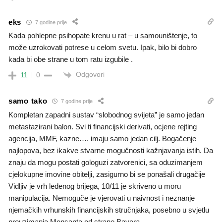
eks
7 godine prije
Kada pohlepne psihopate krenu u rat – u samouništenje, to
može uzrokovati potrese u celom svetu. Ipak, bilo bi dobro
kada bi obe strane u tom ratu izgubile .
Odgovori
11
0
samo tako
7 godine prije
Kompletan zapadni sustav “slobodnog svijeta” je samo jedan
metastazirani balon. Svi ti financijski derivati, ocjene rejting
agencija, MMF, kazne…. imaju samo jedan cilj. Bogačenje
najlopova, bez ikakve stvarne mogučnosti kažnjavanja istih. Da
znaju da mogu postati gologuzi zatvorenici, sa oduzimanjem
cjelokupne imovine obitelji, zasigurno bi se ponašali drugačije
Vidljiv je vrh ledenog brijega, 10/11 je skriveno u moru
manipulacija. Nemoguče je vjerovati u naivnost i neznanje
njemačkih vrhunskih financijskih stručnjaka, posebno u svjetlu
preuzimanja Monsanta od strane Bayera