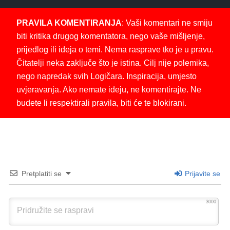
PRAVILA KOMENTIRANJA
: Vaši komentari ne smiju
biti kritika drugog komentatora, nego vaše mišljenje,
prijedlog ili ideja o temi. Nema rasprave tko je u pravu.
Čitatelji neka zaključe što je istina. Cilj nije polemika,
nego napredak svih Logičara. Inspiracija, umjesto
uvjeravanja. Ako nemate ideju, ne komentirajte. Ne
budete li respektirali pravila, biti će te blokirani.
Pretplatiti se
Prijavite se
3000