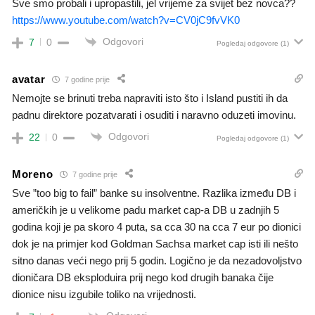
Sve smo probali i upropastili, jel vrijeme za svijet bez novca??
https://www.youtube.com/watch?v=CV0jC9fvVK0
Odgovori
7
0
Pogledaj odgovore
(1)
avatar
7 godine prije
Nemojte se brinuti treba napraviti isto što i Island pustiti ih da
padnu direktore pozatvarati i osuditi i naravno oduzeti imovinu.
Odgovori
22
0
Pogledaj odgovore
(1)
Moreno
7 godine prije
Sve ”too big to fail” banke su insolventne. Razlika između DB i
američkih je u velikome padu market cap-a DB u zadnjih 5
godina koji je pa skoro 4 puta, sa cca 30 na cca 7 eur po dionici
dok je na primjer kod Goldman Sachsa market cap isti ili nešto
sitno danas veći nego prij 5 godin. Logično je da nezadovoljstvo
dioničara DB eksploduira prij nego kod drugih banaka čije
dionice nisu izgubile toliko na vrijednosti.