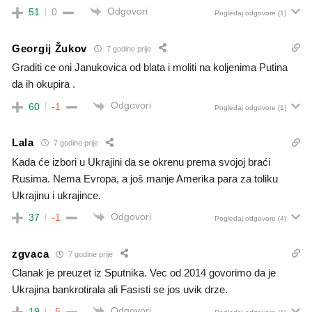
Odgovori
51
0
Pogledaj odgovore
(1)
Georgij Žukov
7 godine prije
Graditi ce oni Janukovica od blata i moliti na koljenima Putina
da ih okupira .
Odgovori
60
-1
Pogledaj odgovore
(1)
Lala
7 godine prije
Kada će izbori u Ukrajini da se okrenu prema svojoj braći
Rusima. Nema Evropa, a još manje Amerika para za toliku
Ukrajinu i ukrajince.
Odgovori
37
-1
Pogledaj odgovore
(4)
zgvaca
7 godine prije
Clanak je preuzet iz Sputnika. Vec od 2014 govorimo da je
Ukrajina bankrotirala ali Fasisti se jos uvik drze.
Odgovori
19
-5