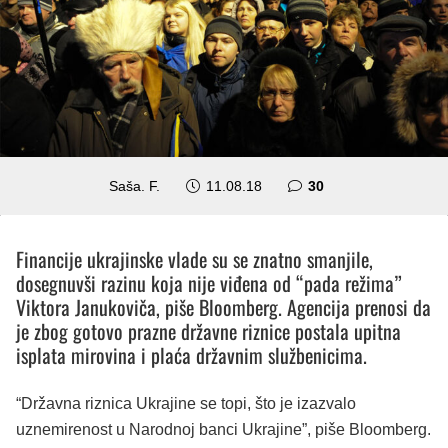
komentara
Saša. F.
11.08.18
30
Financije ukrajinske vlade su se znatno smanjile,
dosegnuvši razinu koja nije viđena od “pada režima”
Viktora Janukoviča, piše Bloomberg. Agencija prenosi da
je zbog gotovo prazne državne riznice postala upitna
isplata mirovina i plaća državnim službenicima.
“Državna riznica Ukrajine se topi, što je izazvalo
uznemirenost u Narodnoj banci Ukrajine”, piše Bloomberg.