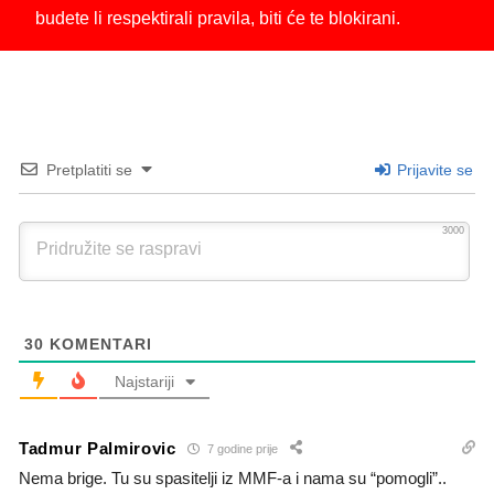
budete li respektirali pravila, biti će te blokirani.
Pretplatiti se
Prijavite se
3000
30
KOMENTARI
Najstariji
Tadmur Palmirovic
7 godine prije
Nema brige. Tu su spasitelji iz MMF-a i nama su “pomogli”..