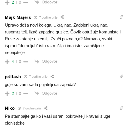
Odgovori
2
0
Majk Majers
7 godine prije
Upravo doša novi kolega, Ukrajinac. Zadojeni ukrajinac,
rusomrzitelj, lizač zapadne guzice. Čovik optužuje komuniste i
Ruse za stanje u zemlji. Zvuči poznato,a? Naravno, svaki
isprani “domoljub” isto razmišlja i ima iste, zamišljene
neprijatelje
Odgovori
4
0
jetflash
7 godine prije
gdje su vam sada prijatelji sa zapada?
Odgovori
2
0
Niko
7 godine prije
Pa stampajte ga ko i vasi usrani pokrovitelji kravari sluge
cionisticke