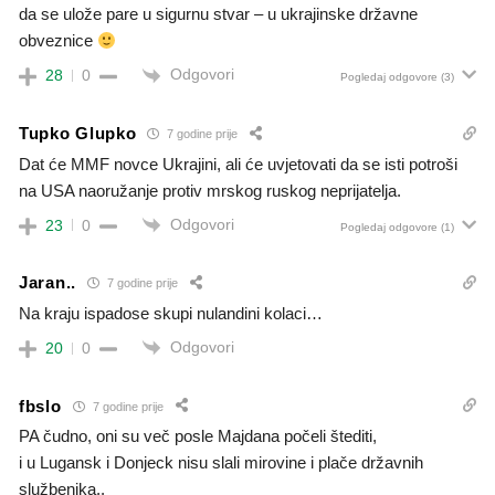
da se ulože pare u sigurnu stvar – u ukrajinske državne
obveznice
Odgovori
28
0
Pogledaj odgovore
(3)
Tupko Glupko
7 godine prije
Dat će MMF novce Ukrajini, ali će uvjetovati da se isti potroši
na USA naoružanje protiv mrskog ruskog neprijatelja.
Odgovori
23
0
Pogledaj odgovore
(1)
Jaran..
7 godine prije
Na kraju ispadose skupi nulandini kolaci…
Odgovori
20
0
fbslo
7 godine prije
PA čudno, oni su več posle Majdana počeli štediti,
i u Lugansk i Donjeck nisu slali mirovine i plače državnih
službenika..