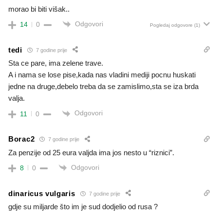
morao bi biti višak..
Odgovori
14
0
Pogledaj odgovore
(1)
tedi
7 godine prije
Sta ce pare, ima zelene trave.
A i nama se lose pise,kada nas vladini mediji pocnu huskati
jedne na druge,debelo treba da se zamislimo,sta se iza brda
valja.
Odgovori
11
0
Borac2
7 godine prije
Za penzije od 25 eura valjda ima jos nesto u “riznici”.
Odgovori
8
0
dinaricus vulgaris
7 godine prije
gdje su miljarde što im je sud dodjelio od rusa ?