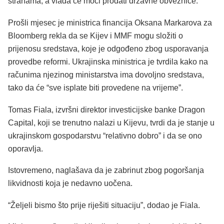
stranama, a vlada će moći prodati državne obveznice.
Prošli mjesec je ministrica financija Oksana Markarova za
Bloomberg rekla da se Kijev i MMF mogu složiti o
prijenosu sredstava, koje je odgođeno zbog usporavanja
provedbe reformi. Ukrajinska ministrica je tvrdila kako na
računima njezinog ministarstva ima dovoljno sredstava,
tako da će “sve isplate biti provedene na vrijeme”.
Tomas Fiala, izvršni direktor investicijske banke Dragon
Capital, koji se trenutno nalazi u Kijevu, tvrdi da je stanje u
ukrajinskom gospodarstvu “relativno dobro” i da se ono
oporavlja.
Istovremeno, naglašava da je zabrinut zbog pogoršanja
likvidnosti koja je nedavno uočena.
“Željeli bismo što prije riješiti situaciju”, dodao je Fiala.