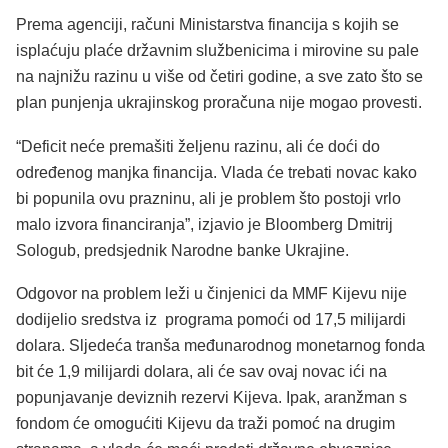
Prema agenciji, računi Ministarstva financija s kojih se
isplaćuju plaće državnim službenicima i mirovine su pale
na najnižu razinu u više od četiri godine, a sve zato što se
plan punjenja ukrajinskog proračuna nije mogao provesti.
“Deficit neće premašiti željenu razinu, ali će doći do
određenog manjka financija. Vlada će trebati novac kako
bi popunila ovu prazninu, ali je problem što postoji vrlo
malo izvora financiranja”, izjavio je Bloomberg Dmitrij
Sologub, predsjednik Narodne banke Ukrajine.
Odgovor na problem leži u činjenici da MMF Kijevu nije
dodijelio sredstva iz programa pomoći od 17,5 milijardi
dolara. Sljedeća tranša međunarodnog monetarnog fonda
bit će 1,9 milijardi dolara, ali će sav ovaj novac ići na
popunjavanje deviznih rezervi Kijeva. Ipak, aranžman s
fondom će omogućiti Kijevu da traži pomoć na drugim