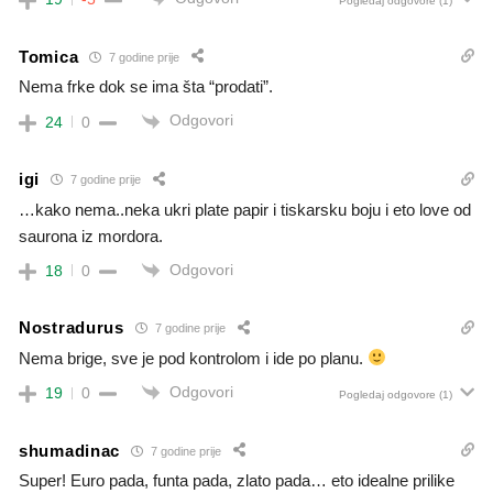
Pogledaj odgovore
(1)
Tomica
7 godine prije
Nema frke dok se ima šta “prodati”.
Odgovori
24
0
igi
7 godine prije
…kako nema..neka ukri plate papir i tiskarsku boju i eto love od
saurona iz mordora.
Odgovori
18
0
Nostradurus
7 godine prije
Nema brige, sve je pod kontrolom i ide po planu.
Odgovori
19
0
Pogledaj odgovore
(1)
shumadinac
7 godine prije
Super! Euro pada, funta pada, zlato pada… eto idealne prilike