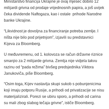
Ministarstvo financija Ukrajine je ovaj mjesec dobilo 12
milijardi grivna od prodaje vrijednosnih papira, a još uvijek
čeka dividende Naftogaza, kao i ostale prihode Narodne
banke Ukrajine.
“Likvidnost je dovoljna za financiranje potreba zemlje. I
ništa nije bilo pod prijetnjom”, izjavili su predstavnici
Kijeva za Bloomberg.
U međuvremenu, od 1. kolovoza se račun državne riznice
smanjio za 2 milijarde grivna. Zemlja nije vidjela takvu
razinu od “pada režima” bivšeg predsjednika Viktora
Janukoviča, piše Bloomberg.
“Osim toga, Kijev nastavlja skupi sukob s pobunjenicima
koji imaju potporu Rusije, a prihodi od privatizacije se nisu
materijalizirali. Porezi se ubiru sporo, a prihodi od carina
su mali zbog slabog tečaja grivne”, ističe Bloomberg.