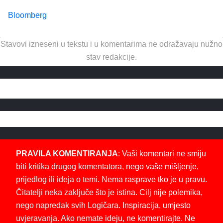
Bloomberg
Stavovi izneseni u tekstu i u komentarima ne odražavaju nužno
stav redakcije.
PRAVILA KOMENTIRANJA
: Vaši komentari ne smiju
biti kritika drugog komentatora, nego vaše mišljenje,
prijedlog ili ideja o temi. Nema rasprave tko je u pravu.
Čitatelji neka zaključe što je istina. Cilj nije polemika,
nego napredak svih Logičara. Inspiracija, umjesto
uvjeravanja. Ako nemate ideju, ne komentirajte. Ne