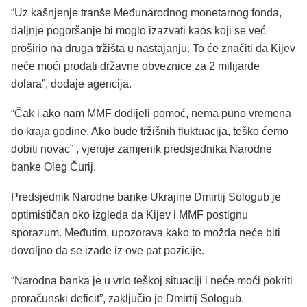
“Uz kašnjenje tranše Međunarodnog monetarnog fonda,
daljnje pogoršanje bi moglo izazvati kaos koji se već
proširio na druga tržišta u nastajanju. To će značiti da Kijev
neće moći prodati državne obveznice za 2 milijarde
dolara”, dodaje agencija.
“Čak i ako nam MMF dodijeli pomoć, nema puno vremena
do kraja godine. Ako bude tržišnih fluktuacija, teško ćemo
dobiti novac” , vjeruje zamjenik predsjednika Narodne
banke Oleg Čurij.
Predsjednik Narodne banke Ukrajine Dmirtij Sologub je
optimističan oko izgleda da Kijev i MMF postignu
sporazum. Međutim, upozorava kako to možda neće biti
dovoljno da se izađe iz ove pat pozicije.
“Narodna banka je u vrlo teškoj situaciji i neće moći pokriti
proračunski deficit”, zaključio je Dmirtij Sologub.