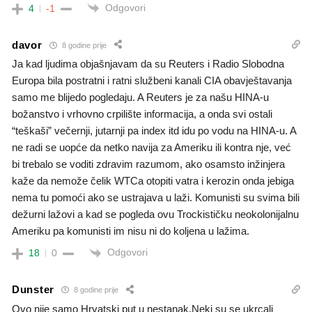
Odgovori
4
-1
davor
8 godine prije
Ja kad ljudima objašnjavam da su Reuters i Radio Slobodna
Europa bila postratni i ratni službeni kanali CIA obavještavanja
samo me blijedo pogledaju. A Reuters je za našu HINA-u
božanstvo i vrhovno crpilište informacija, a onda svi ostali
“teškaši” večernji, jutarnji pa index itd idu po vodu na HINA-u. A
ne radi se uopće da netko navija za Ameriku ili kontra nje, već
bi trebalo se voditi zdravim razumom, ako osamsto inžinjera
kaže da nemože čelik WTCa otopiti vatra i kerozin onda jebiga
nema tu pomoći ako se ustrajava u laži. Komunisti su svima bili
dežurni lažovi a kad se pogleda ovu Trockističku neokolonijalnu
Ameriku pa komunisti im nisu ni do koljena u lažima.
Odgovori
18
0
Dunster
8 godine prije
Ovo nije samo Hrvatski put u nestanak.Neki su se ukrcali