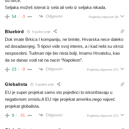
su ovce.
Seljaka možeš isterat iz sela ali selo iz seljaka nikada.
Odgovori
54
-3
Pogledaj odgovore
(9)
Bluebird
8 godine prije
Dok imate Brkica I kompaniju, ne brinite, Hrvarska nece daleko
od dosadasnjeg. Ti tipovi vide svoj interes, a i kad nebi su skroz
nesposobni. Tudman nije bio nista bolji, Imamo Hrvatsku, kao
da se danas vodi rat na nacin “Napoleon”.
Odgovori
23
-9
Pogledaj odgovore
(27)
Globalista
8 godine prije
EU je super projekat samo sto pojedinci to iskorištavaju u
negativnom smislu.A EU nije projekat amerike,nego najveć
projekat globalista.
Odgovori
9
-31
Pogledaj odgovore
(27)