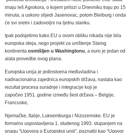
imaju leš Agrokora, o kojem prilozi u Dnevniku traju po 15
minuta, a uskoro slijedi Jasenovac, potom Bleiburg i onda
će svi sretni i zadovoljni na ljetnu stanku.
Ipak podsjetimo kako EU u ovom obliku nikada nije bila
europska ideja, nego projekt za uništenje Starog
kontinenta
osmišljen u Washingtonu
, a euro je jedan od
alata provedbe ovog plana.
Europska unija je jedinstvena međuvladina i
nadnacionalna zajednica europskih država, nastala kao
rezultat procesa suradnje i integracije koji je
započeo 1951. godine između šest država – Belgije,
Francuske,
Njemačke, Italije, Luksemburga i Nizozemske. EU je
formalno uspostavljena 1. studenog 1993. stupanjem na
snagu “Ugovora o Europskoj uniji”, poznatiji kao “Ugovor