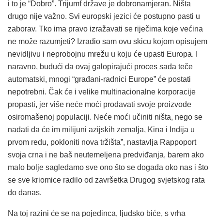
i to je “Dobro”. Trijumf države je dobronamjeran. Ništa
drugo nije važno. Svi europski jezici će postupno pasti u
zaborav. Tko ima pravo izražavati se riječima koje većina
ne može razumjeti? Izradio sam ovu skicu kojom opisujem
nevidljivu i neprobojnu mrežu u koju će upasti Europa. I
naravno, budući da ovaj galopirajući proces sada teče
automatski, mnogi “građani-radnici Europe” će postati
nepotrebni. Čak će i velike multinacionalne korporacije
propasti, jer više neće moći prodavati svoje proizvode
osiromašenoj populaciji. Neće moći učiniti ništa, nego se
nadati da će im milijuni azijskih zemalja, Kina i Indija u
prvom redu, pokloniti nova tržišta”, nastavlja Rappoport
svoja crna i ne baš neutemeljena predviđanja, barem ako
malo bolje sagledamo sve ono što se događa oko nas i što
se sve kriomice radilo od završetka Drugog svjetskog rata
do danas.
Na toj razini će se na pojedinca, ljudsko biće, s vrha