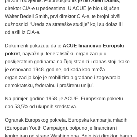
privatni odvjetnik. Potpredsjednik je bio
Allen Dulles
,
direktor CIA-e u pedesetima. U ACUE je bio uključen
Walter Bedell Smith, prvi direktor CIA-e, te brojni bivši
dužnosnici “Ureda za strateške studije” koji su dolazili i
odlazili iz CIA-e.
Dokumenti pokazuju da je
ACUE financirao Europski
pokret
, najvažniju federalističku organizaciju u
poslijeratnim godinama na čijoj stranici i danas stoji “kako
je osnovana 1948. godine, od kada kao mreža
organizacija koje je mobilizirala građane i zagovarala
demokratsku, federalnu i proširenu uniju”.
Na primjer, godine 1958. je ACUE Europskom pokretu
dao 53,5% od ukupnih sredstava.
Ogranak Europskog pokreta, Europska kampanja mladih
(European Youth Campaign), potpuno je financiran i
kontroliran od strane Washingtona. Belgijski direktor, barun