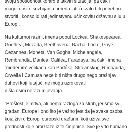
svoju sposobnost kontrole takvih situacija, pa čak i
mogućnošću suzbijanja nereda, ali će zato biti potrebno
stvoriti i konsolidirati jedinstvenu učinkovitu državnu silu u
Europi.
Na kulturnoj razini, imena poput Lockea, Shakespearea,
Goethea, Mozarta, Beethovena, Bacha, Lorce, Goye,
Cezannea, Moneta, Van Gogha, Michelangela,
Rembrandta, Dantea, Galilea, Faradaya, pa čak i imena
“modernih” velikana kao Bartóka, Stravinskog, Rimbauda,
Orwella i Camusa neće biti ništa drugo nego prašnjavi
duhovi koji lutajući ne mogu uzrokovati
ništa osim nerazumijevanja.
“Prošlost je mrtva, ali nema razloga za strah, jer smo svi
građani Europe i ono što je važno jest da je svaka osoba
koja živi u Europi europski građanin koji uživa sve
prednosti koje proizlaze iz te činjenice. Sve je vrlo humano