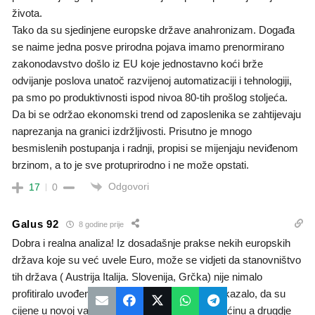
života.
Tako da su sjedinjene europske države anahronizam. Događa
se naime jedna posve prirodna pojava imamo prenormirano
zakonodavstvo došlo iz EU koje jednostavno koći brže
odvijanje poslova unatoč razvijenoj automatizaciji i tehnologiji,
pa smo po produktivnosti ispod nivoa 80-tih prošlog stoljeća.
Da bi se održao ekonomski trend od zaposlenika se zahtijevaju
naprezanja na granici izdržljivosti. Prisutno je mnogo
besmislenih postupanja i radnji, propisi se mijenjaju neviđenom
brzinom, a to je sve protuprirodno i ne može opstati.
Odgovori
17
0
Galus 92
8 godine prije
Dobra i realna analiza! Iz dosadašnje prakse nekih europskih
država koje su već uvele Euro, može se vidjeti da stanovništvo
tih država ( Austrija Italija. Slovenija, Grčka) nije nimalo
profitiralo uvođenjem Eura nego se je ubrzo pokazalo, da su
cijene u novoj valuti porasle negdje za jednu trećinu a drugdje