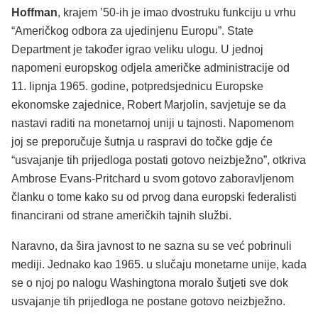
Hoffman
, krajem ’50-ih je imao dvostruku funkciju u vrhu
“Američkog odbora za ujedinjenu Europu”. State
Department je također igrao veliku ulogu. U jednoj
napomeni europskog odjela američke administracije od
11. lipnja 1965. godine, potpredsjednicu Europske
ekonomske zajednice, Robert Marjolin, savjetuje se da
nastavi raditi na monetarnoj uniji u tajnosti. Napomenom
joj se preporučuje šutnja u raspravi do točke gdje će
“usvajanje tih prijedloga postati gotovo neizbježno”, otkriva
Ambrose Evans-Pritchard u svom gotovo zaboravljenom
članku o tome kako su od prvog dana europski federalisti
financirani od strane američkih tajnih službi.
Naravno, da šira javnost to ne sazna su se već pobrinuli
mediji. Jednako kao 1965. u slučaju monetarne unije, kada
se o njoj po nalogu Washingtona moralo šutjeti sve dok
usvajanje tih prijedloga ne postane gotovo neizbježno.