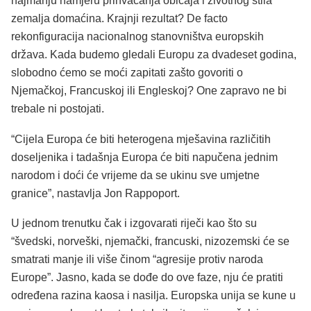
najmanju namjeru prihvaćanja običaja i životnog stila
zemalja domaćina. Krajnji rezultat? De facto
rekonfiguracija nacionalnog stanovništva europskih
država. Kada budemo gledali Europu za dvadeset godina,
slobodno ćemo se moći zapitati zašto govoriti o
Njemačkoj, Francuskoj ili Engleskoj? One zapravo ne bi
trebale ni postojati.
“Cijela Europa će biti heterogena mješavina različitih
doseljenika i tadašnja Europa će biti napučena jednim
narodom i doći će vrijeme da se ukinu sve umjetne
granice”, nastavlja Jon Rappoport.
U jednom trenutku čak i izgovarati riječi kao što su
“švedski, norveški, njemački, francuski, nizozemski će se
smatrati manje ili više činom “agresije protiv naroda
Europe”. Jasno, kada se dođe do ove faze, nju će pratiti
određena razina kaosa i nasilja. Europska unija se kune u