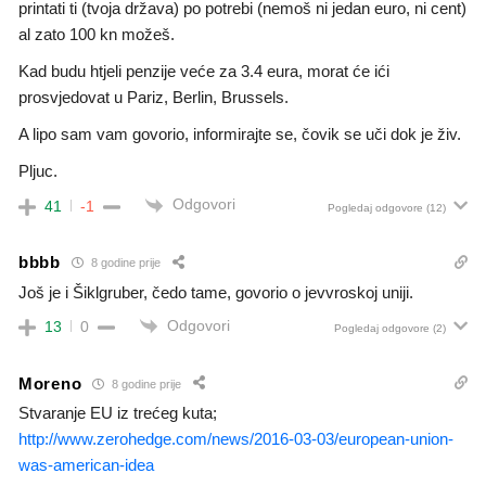
printati ti (tvoja država) po potrebi (nemoš ni jedan euro, ni cent)
al zato 100 kn možeš.
Kad budu htjeli penzije veće za 3.4 eura, morat će ići
prosvjedovat u Pariz, Berlin, Brussels.
A lipo sam vam govorio, informirajte se, čovik se uči dok je živ.
Pljuc.
Odgovori
41
-1
Pogledaj odgovore
(12)
bbbb
8 godine prije
Još je i Šiklgruber, čedo tame, govorio o jevvroskoj uniji.
Odgovori
13
0
Pogledaj odgovore
(2)
Moreno
8 godine prije
Stvaranje EU iz trećeg kuta;
http://www.zerohedge.com/news/2016-03-03/european-union-
was-american-idea