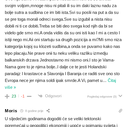
svojm voljom,mnoge nisu ni pitali ili su im daki laznu nadu za
bolje sutra a sudbina ce im biti ista.Svi su poslii na put a da su
se pre toga morali odreci svega.Sve su izgubil a nista nisu
dobili ni ti ce dobiti.Treba se biti deo svega kod njih da bi se
videlo gde smo mi.A onda vidiis da su oni isti kao I mi a cesto I
istiji nego mi.Aii oni startuju sa drugih pozicija a mi?Mi smo niza
kategorija kojoj su klozeti sudbina,a onda se puvamo kako nas
lepo placaju.Ne prave onii tu neku veliku razliku izmedju
balkanskih drzava Jednostavno mi nismo oni.I sto je Vama-
Nama gore to je njima bolje..I dalje ce te jesti Holandski
paradajz I krastavce a Slavonija I Baranja ce raditi sve ono sto
Evropa nece jer njima soldi ipak smrde.A Vi, pamet u
…
Čitaj
više »
Odgovori
23
-1
Pogledaj odgovore
(3)
Moris
8 godine prije
U sljedećim godinama dogoditi će se veliki tektonski
poremećaji u geopolitici ekonomiji i uopće u poimanju svijeta i