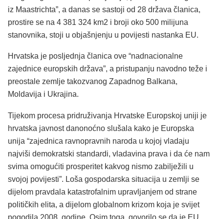
iz Maastrichta”, a danas se sastoji od 28 država članica,
prostire se na 4 381 324 km2 i broji oko 500 milijuna
stanovnika, stoji u objašnjenju u povijesti nastanka EU.
Hrvatska je posljednja članica ove “nadnacionalne
zajednice europskih država”, a pristupanju navodno teže i
preostale zemlje takozvanog Zapadnog Balkana,
Moldavija i Ukrajina.
Tijekom procesa pridruživanja Hrvatske Europskoj uniji je
hrvatska javnost danonoćno slušala kako je Europska
unija “zajednica ravnopravnih naroda u kojoj vladaju
najviši demokratski standardi, vladavina prava i da će nam
svima omogućiti prosperitet kakvog nismo zabilježili u
svojoj povijesti”. Loša gospodarska situacija u zemlji se
dijelom pravdala katastrofalnim upravljanjem od strane
političkih elita, a dijelom globalnom krizom koja je svijet
pogodila 2008. godine. Osim toga, govorilo se da je EU