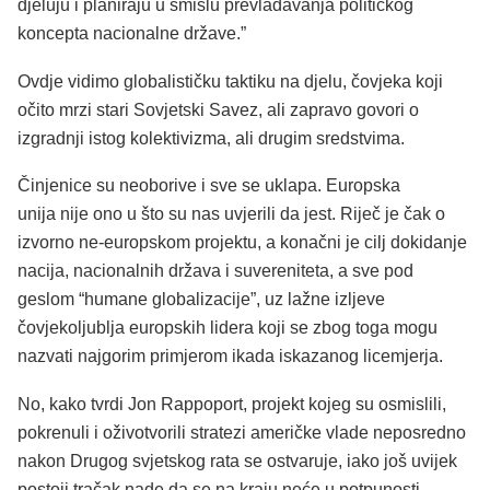
djeluju i planiraju u smislu prevladavanja političkog
koncepta nacionalne države.”
Ovdje vidimo globalističku taktiku na djelu, čovjeka koji
očito mrzi stari Sovjetski Savez, ali zapravo govori o
izgradnji istog kolektivizma, ali drugim sredstvima.
Činjenice su neoborive i sve se uklapa. Europska
unija nije ono u što su nas uvjerili da jest. Riječ je čak o
izvorno ne-europskom projektu, a konačni je cilj dokidanje
nacija, nacionalnih država i suvereniteta, a sve pod
geslom “humane globalizacije”, uz lažne izljeve
čovjekoljublja europskih lidera koji se zbog toga mogu
nazvati najgorim primjerom ikada iskazanog licemjerja.
No, kako tvrdi Jon Rappoport, projekt kojeg su osmislili,
pokrenuli i oživotvorili stratezi američke vlade neposredno
nakon Drugog svjetskog rata se ostvaruje, iako još uvijek
postoji tračak nade da se na kraju neće u potpunosti