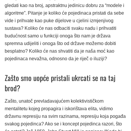
gledati kao na broj, apstraktnu jedinicu dobru za “modele i
algoritme”. Pitanje je koliko će pojedinaca pristati da sebe
vide i prihvate kao puke dijelove u cjelini izmjenjivog
sustava? Koliko će nas odbaciti svaku nadu i prihvatiti
budućnost samo u funkciji onoga što nam je država
spremna udijeliti i onoga što od države možemo dobiti
besplatno? Koliko će nas shvatiti da je naša moć kao
pojedinaca nevažna, odnosno da je riječ o iluziji?
Zašto smo uopće pristali ukrcati se na taj
brod?
Zašto, unatoč prevladavajućem kolektivističkom
mentalitetu kojeg propagira i iskorištava elita, vidimo
državnu represiju na svim razinama, represiju koja pogađa
svakog pojedinca? Ako se i koncept pojedinca razori, što