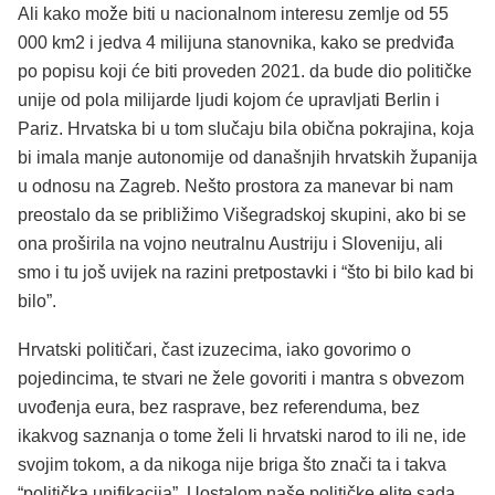
Ali kako može biti u nacionalnom interesu zemlje od 55
000 km2 i jedva 4 milijuna stanovnika, kako se predviđa
po popisu koji će biti proveden 2021. da bude dio političke
unije od pola milijarde ljudi kojom će upravljati Berlin i
Pariz. Hrvatska bi u tom slučaju bila obična pokrajina, koja
bi imala manje autonomije od današnjih hrvatskih županija
u odnosu na Zagreb. Nešto prostora za manevar bi nam
preostalo da se približimo Višegradskoj skupini, ako bi se
ona proširila na vojno neutralnu Austriju i Sloveniju, ali
smo i tu još uvijek na razini pretpostavki i “što bi bilo kad bi
bilo”.
Hrvatski političari, čast izuzecima, iako govorimo o
pojedincima, te stvari ne žele govoriti i mantra s obvezom
uvođenja eura, bez rasprave, bez referenduma, bez
ikakvog saznanja o tome želi li hrvatski narod to ili ne, ide
svojim tokom, a da nikoga nije briga što znači ta i takva
“politička unifikacija”. Uostalom naše političke elite sada