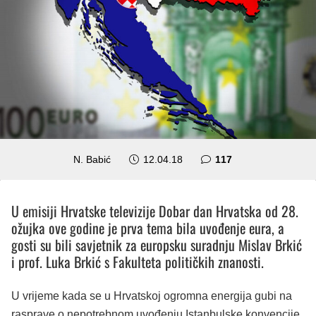
komentara
N. Babić
12.04.18
117
U emisiji Hrvatske televizije Dobar dan Hrvatska od 28.
ožujka ove godine je prva tema bila uvođenje eura, a
gosti su bili savjetnik za europsku suradnju Mislav Brkić
i prof. Luka Brkić s Fakulteta političkih znanosti.
U vrijeme kada se u Hrvatskoj ogromna energija gubi na
rasprave o nepotrebnom uvođenju Istanbulske konvencije,