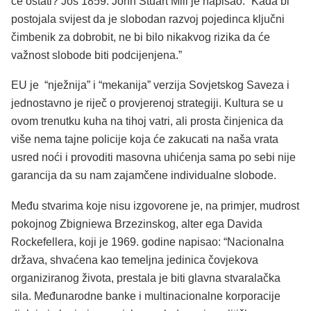
će ostati? Još 1859. John Stuart Mill je napisao: “Kada bi
postojala svijest da je slobodan razvoj pojedinca ključni
čimbenik za dobrobit, ne bi bilo nikakvog rizika da će
važnost slobode biti podcijenjena.”
EU je “nježnija” i “mekanija” verzija Sovjetskog Saveza i
jednostavno je riječ o provjerenoj strategiji. Kultura se u
ovom trenutku kuha na tihoj vatri, ali prosta činjenica da
više nema tajne policije koja će zakucati na naša vrata
usred noći i provoditi masovna uhićenja sama po sebi nije
garancija da su nam zajamčene individualne slobode.
Među stvarima koje nisu izgovorene je, na primjer, mudrost
pokojnog Zbigniewa Brzezinskog, alter ega Davida
Rockefellera, koji je 1969. godine napisao: “Nacionalna
država, shvaćena kao temeljna jedinica čovjekova
organiziranog života, prestala je biti glavna stvaralačka
sila. Međunarodne banke i multinacionalne korporacije