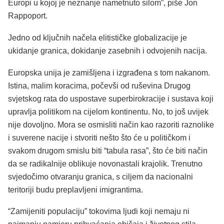
Europi u kojoj je neznanje nametnuto silom”, piše Jon
Rappoport.
Jedno od ključnih načela elitističke globalizacije je
ukidanje granica, dokidanje zasebnih i odvojenih nacija.
Europska unija je zamišljena i izgrađena s tom nakanom.
Istina, malim koracima, počevši od ruševina Drugog
svjetskog rata do uspostave superbirokracije i sustava koji
upravlja politikom na cijelom kontinentu. No, to još uvijek
nije dovoljno. Mora se osmisliti način kao razoriti raznolike
i suverene nacije i stvoriti nešto što će u političkom i
svakom drugom smislu biti “tabula rasa”, što će biti način
da se radikalnije oblikuje novonastali krajolik. Trenutno
svjedočimo otvaranju granica, s ciljem da nacionalni
teritoriji budu preplavljeni imigrantima.
“Zamijeniti populaciju” tokovima ljudi koji nemaju ni