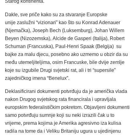
Starog kontinenta.
Dakle, sve priče kako su za stvaranje Europske
unije zaslužni “vizionari” kao što su Konrad Adenauer
(Njemačka), Joseph Bech (Luksemburg), Johan Willem
Beyen (Nizozemska), Alcide de Gasperi (Italija), Robert
Schuman (Francuska), Paul-Henri Spaak (Belgija) su
bajke za malu djecu, posebno ako uzmemo u obzir da su
među utemeljiteljima, osim Francuske, bile dvije zemlje
koje su izgubile Drugi svjetski rat, ali i tri “supersile”
zajedničkog imena “Benelux”.
Deklasificirani dokumenti potvrđuju da je američka vlada
nakon Drugog svjetskog rata financirala i upravljala
europskim federalističkim pokretom. Objavljeni dokumenti
samo potvrđuju sumnje koji su neki izrazili čak u to
vrijeme, prema kojima je Amerika agresivno iza kulisa
radila na tome da i Veliku Britaniju ugura u ujedinjenu