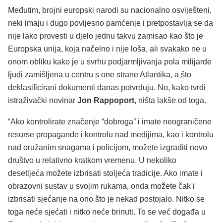
Međutim, brojni europski narodi su nacionalno osviješteni,
neki imaju i dugo povijesno pamćenje i pretpostavlja se da
nije lako provesti u djelo jednu takvu zamisao kao što je
Europska unija, koja načelno i nije loša, ali svakako ne u
onom obliku kako je u svrhu podjarmljivanja pola milijarde
ljudi zamišljena u centru s one strane Atlantika, a što
deklasificirani dokumenti danas potvrđuju. No, kako tvrdi
istraživački novinar
Jon Rappoport
, ništa lakše od toga.
“Ako kontrolirate značenje “dobroga” i imate neograničene
resurse propagande i kontrolu nad medijima, kao i kontrolu
nad oružanim snagama i policijom, možete izgraditi novo
društvo u relativno kratkom vremenu. U nekoliko
desetljeća možete izbrisati stoljeća tradicije. Ako imate i
obrazovni sustav u svojim rukama, onda možete čak i
izbrisati sjećanje na ono što je nekad postojalo. Nitko se
toga neće sjećati i nitko neće brinuti. To se već događa u