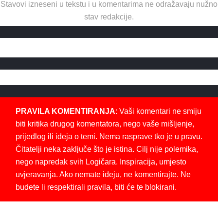
Stavovi izneseni u tekstu i u komentarima ne odražavaju nužno
stav redakcije.
PRAVILA KOMENTIRANJA
: Vaši komentari ne smiju
biti kritika drugog komentatora, nego vaše mišljenje,
prijedlog ili ideja o temi. Nema rasprave tko je u pravu.
Čitatelji neka zaključe što je istina. Cilj nije polemika,
nego napredak svih Logičara. Inspiracija, umjesto
uvjeravanja. Ako nemate ideju, ne komentirajte. Ne
budete li respektirali pravila, biti će te blokirani.