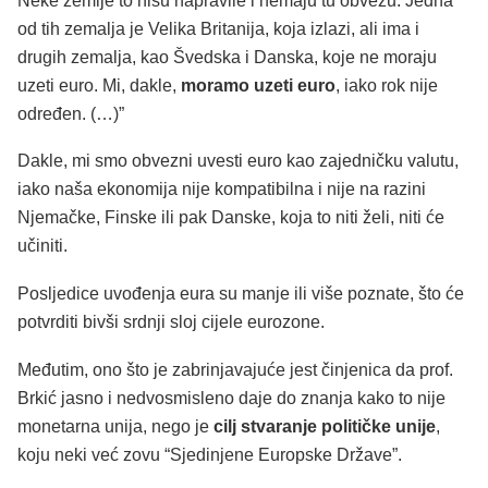
Neke zemlje to nisu napravile i nemaju tu obvezu. Jedna
od tih zemalja je Velika Britanija, koja izlazi, ali ima i
drugih zemalja, kao Švedska i Danska, koje ne moraju
uzeti euro. Mi, dakle,
moramo uzeti euro
, iako rok nije
određen. (…)”
Dakle, mi smo obvezni uvesti euro kao zajedničku valutu,
iako naša ekonomija nije kompatibilna i nije na razini
Njemačke, Finske ili pak Danske, koja to niti želi, niti će
učiniti.
Posljedice uvođenja eura su manje ili više poznate, što će
potvrditi bivši srdnji sloj cijele eurozone.
Međutim, ono što je zabrinjavajuće jest činjenica da prof.
Brkić jasno i nedvosmisleno daje do znanja kako to nije
monetarna unija, nego je
cilj stvaranje političke unije
,
koju neki već zovu “Sjedinjene Europske Države”.