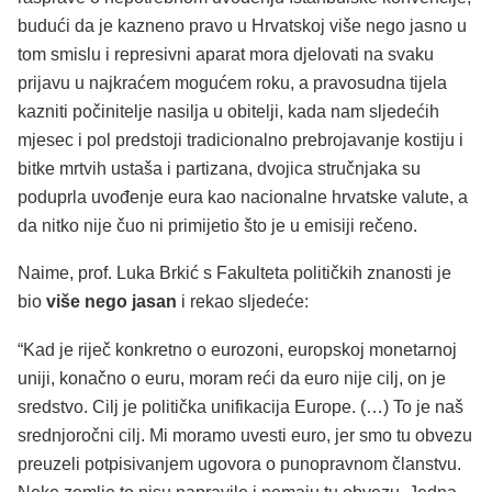
budući da je kazneno pravo u Hrvatskoj više nego jasno u
tom smislu i represivni aparat mora djelovati na svaku
prijavu u najkraćem mogućem roku, a pravosudna tijela
kazniti počinitelje nasilja u obitelji, kada nam sljedećih
mjesec i pol predstoji tradicionalno prebrojavanje kostiju i
bitke mrtvih ustaša i partizana, dvojica stručnjaka su
poduprla uvođenje eura kao nacionalne hrvatske valute, a
da nitko nije čuo ni primijetio što je u emisiji rečeno.
Naime, prof. Luka Brkić s Fakulteta političkih znanosti je
bio
više nego jasan
i rekao sljedeće:
“Kad je riječ konkretno o eurozoni, europskoj monetarnoj
uniji, konačno o euru, moram reći da euro nije cilj, on je
sredstvo. Cilj je politička unifikacija Europe. (…) To je naš
srednjoročni cilj. Mi moramo uvesti euro, jer smo tu obvezu
preuzeli potpisivanjem ugovora o punopravnom članstvu.