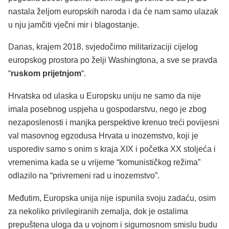
nastala željom europskih naroda i da će nam samo ulazak
u nju jamčiti vječni mir i blagostanje.
Danas, krajem 2018. svjedočimo militarizaciji cijelog
europskog prostora po želji Washingtona, a sve se pravda
“
ruskom prijetnjom
“.
Hrvatska od ulaska u Europsku uniju ne samo da nije
imala posebnog uspjeha u gospodarstvu, nego je zbog
nezaposlenosti i manjka perspektive krenuo treći povijesni
val masovnog egzodusa Hrvata u inozemstvo, koji je
usporediv samo s onim s kraja XIX i početka XX stoljeća i
vremenima kada se u vrijeme “komunističkog režima”
odlazilo na “privremeni rad u inozemstvo”.
Međutim, Europska unija nije ispunila svoju zadaću, osim
za nekoliko privilegiranih zemalja, dok je ostalima
prepuštena uloga da u vojnom i sigurnosnom smislu budu