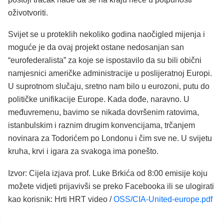
oživotvoriti.
Svijet se u proteklih nekoliko godina naočigled mijenja i
moguće je da ovaj projekt ostane nedosanjan san
“eurofederalista” za koje se ispostavilo da su bili obični
namjesnici američke administracije u poslijeratnoj Europi.
U suprotnom slučaju, sretno nam bilo u eurozoni, putu do
političke unifikacije Europe. Kada dođe, naravno. U
međuvremenu, bavimo se nikada dovršenim ratovima,
istanbulskim i raznim drugim konvencijama, trčanjem
novinara za Todorićem po Londonu i čim sve ne. U svijetu
kruha, krvi i igara za svakoga ima ponešto.
Izvor: Cijela izjava prof. Luke Brkića od 8:00 emisije koju
možete vidjeti prijavivši se preko Facebooka ili se ulogirati
kao korisnik: Hrti HRT video /
OSS/CIA-United-europe.pdf