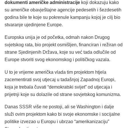
dokumenti američke administracije
koji dokazuju kako
su američke obavještajne agencije pedesetih i šezdesetih
godina bile te koje su pokrenule kampanju kojoj je cilj bio
stvaranje ujedinjene Europe.
Europska unija je od početka, odmah nakon Drugog
svjetskog rata, bio projekt osmišljen, financiran i režiran od
strane Sjedinjenih Država, koje su već tada odlučile od
Europe stvoriti svog ekonomskog i političkog vazala.
U to je vrijeme američka vlada tim projektom htjela
zacementirati svoj utjecaj u tadašnjoj Zapadnoj Europi,
koja je trebala čuvati “demokratski svijet” od utjecaja i
prijetnji koje su dolazile od strane sovjetskog komunizma.
Danas SSSR više ne postoji, ali se Washington i dalje
služi ovim projektom kako bi svoje ekonomske i socijalne
politike izvezao u Europu i ubrzao “amerikanizaciju”