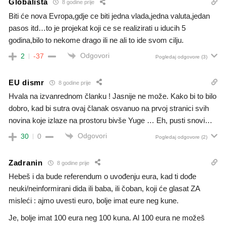
Globalista
8 godine prije
Biti će nova Evropa,gdje ce biti jedna vlada,jedna valuta,jedan
pasos itd…to je projekat koji ce se realizirati u iducih 5
godina,bilo to nekome drago ili ne ali to ide svom cilju.
Odgovori
2
-37
Pogledaj odgovore
(3)
EU dismr
8 godine prije
Hvala na izvanrednom članku ! Jasnije ne može. Kako bi to bilo
dobro, kad bi sutra ovaj članak osvanuo na prvoj stranici svih
novina koje izlaze na prostoru bivše Yuge … Eh, pusti snovi…
Odgovori
30
0
Pogledaj odgovore
(2)
Zadranin
8 godine prije
Hebeš i da bude referendum o uvođenju eura, kad ti dođe
neuki/neinformirani dida ili baba, ili čoban, koji će glasat ZA
misleći : ajmo uvesti euro, bolje imat eure neg kune.
Je, bolje imat 100 eura neg 100 kuna. Al 100 eura ne možeš