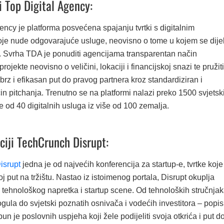
i Top Digital Agency:
ency je platforma posvećena spajanju tvrtki s digitalnim
je nude odgovarajuće usluge, neovisno o tome u kojem se dije
e. Svrha TDA je ponuditi agencijama transparentan način
rojekte neovisno o veličini, lokaciji i financijskoj snazi te pružiti
z i efikasan put do pravog partnera kroz standardiziran i
in pitchanja. Trenutno se na platformi nalazi preko 1500 svjetsk
e od 40 digitalnih usluga iz više od 100 zemalja.
ciji TechCrunch Disrupt:
isrupt
jedna je od najvećih konferencija za startup-e, tvrtke koje
oj put na tržištu. Nastao iz istoimenog portala, Disrupt okuplja
tehnološkog napretka i startup scene. Od tehnoloških stručnja
gula do svjetski poznatih osnivača i vodećih investitora – popis
un je poslovnih uspjeha koji žele podijeliti svoja otkrića i put d