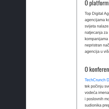
O platform
Top Digital Ag
agencijama ko
svijeta nalaz
natjecanja za p
kompanijama br
nepristran nač
agencija u viš
O konferen
TechCrunch D
tek počinju sv
vodeća imena 
i poslovnih mo
sudionika prep