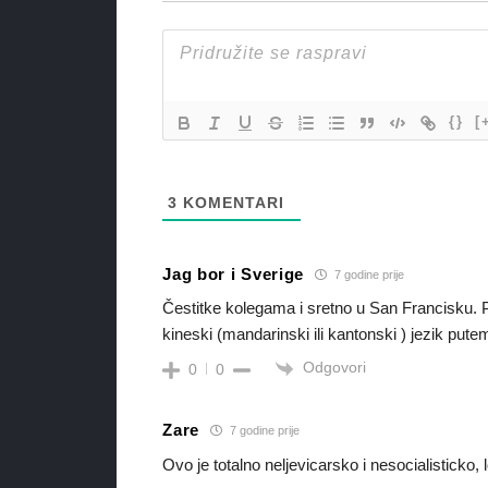
{}
[
3
KOMENTARI
Jag bor i Sverige
7 godine prije
Čestitke kolegama i sretno u San Francisku. 
kineski (mandarinski ili kantonski ) jezik put
Odgovori
0
0
Zare
7 godine prije
Ovo je totalno neljevicarsko i nesocialisticko,