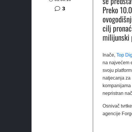
se predsta
Preko 10.0
komentara
3
ovogodišnj
cilj pronać
milijunski
Inače,
Top Dig
na najvećem e
svoju platfor
natjecanja za p
kompanijama br
nepristran nač
Osnivač tvrtke
agencije Forge