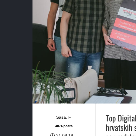
Top Digita
Saša. F.
hrvatskih 
4874 posts
31.08.18