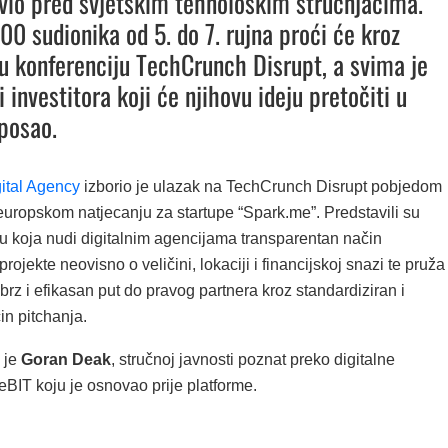
vio pred svjetskim tehnološkim stručnjacima.
00 sudionika od 5. do 7. rujna proći će kroz
u konferenciju TechCrunch Disrupt, a svima je
i investitora koji će njihovu ideju pretočiti u
 posao.
ital Agency
izborio je ulazak na TechCrunch Disrupt pobjedom
uropskom natjecanju za startupe “Spark.me”. Predstavili su
mu koja nudi digitalnim agencijama transparentan način
rojekte neovisno o veličini, lokaciji i financijskoj snazi te pruža
z i efikasan put do pravog partnera kroz standardiziran i
in pitchanja.
 je
Goran Deak
, stručnoj javnosti poznat preko digitalne
BIT koju je osnovao prije platforme.