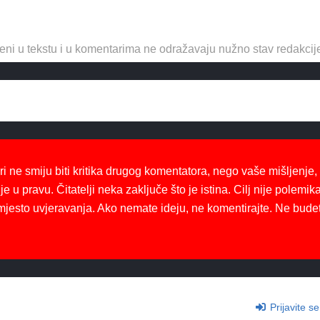
eni u tekstu i u komentarima ne odražavaju nužno stav redakcij
ri ne smiju biti kritika drugog komentatora, nego vaše mišljenje,
je u pravu. Čitatelji neka zaključe što je istina. Cilj nije polemika
mjesto uvjeravanja. Ako nemate ideju, ne komentirajte. Ne bude
Prijavite se