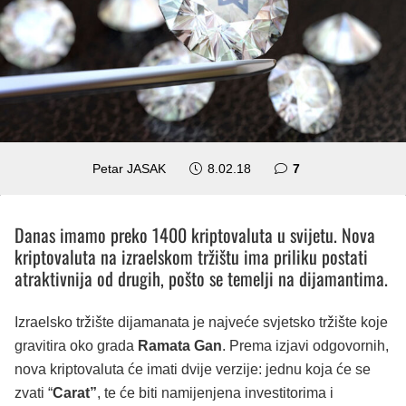
komentara
Petar JASAK
8.02.18
7
Danas imamo preko 1400 kriptovaluta u svijetu. Nova
kriptovaluta na izraelskom tržištu ima priliku postati
atraktivnija od drugih, pošto se temelji na dijamantima.
Izraelsko tržište dijamanata je najveće svjetsko tržište koje
gravitira oko grada
Ramata Gan
. Prema izjavi odgovornih,
nova kriptovaluta će imati dvije verzije: jednu koja će se
zvati “
Carat”
, te će biti namijenjena investitorima i