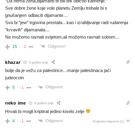
“Da nema žena,dijamanti bi bili tek obično kamenje.”
Sve dobre žene koje vole planetu Zemlju trebale bi s
gnušanjem odbaciti dijamante…
Sva bi “jew” trgovina prestala…kao i izrabljivanje radi rudarenja
“krvavih” dijamanata…
Ne možemo ravnati svijetom,ali možemo ravnati sobom…
Odgovori
15
-1
khazar
8 godine prije
bolje da je vežu za palestince…manje palestinaca jači
judeocoin
Odgovori
5
-1
neko ime
8 godine prije
Hrvati bi mogli kriptirat jedino kiselo zelje
Odgovori
4
-1
Pogledaj odgovore
(1)