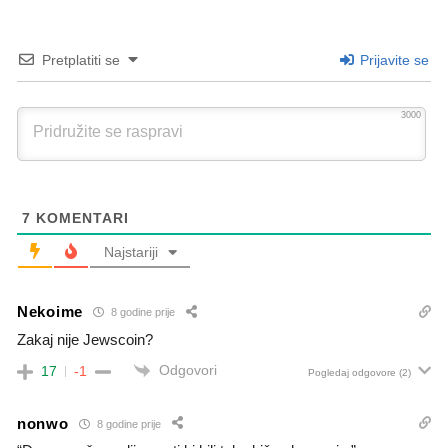
Pretplatiti se
Prijavite se
3000
7
KOMENTARI
Najstariji
Nekoime
8 godine prije
Zakaj nije Jewscoin?
Odgovori
17
-1
Pogledaj odgovore
(2)
nonwo
8 godine prije