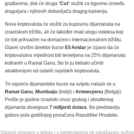
građanima, dok će druga “
Cut
” služiti za trgovinu između
draguljara i njihovih dobavljača dragog kamenja.
Nova kriptovaluta će služiti za kupovinu dijamanata na
izraelskom tržištu, ali će također imati ulogu indeksa koji
će biti prihvaćen na domaćem i internacionalnim tržištu.
Glavni izvršni direktor burze
Eli Avidar
je izjavio da će
kriptovalutna vrijednost biti temeljena na 25% dijamanata
kotiranih u Ramat Ganu, što bi ju trebalo učiniti
atraktivnijom od ostalih svjetskih kriptovaluta.
Tri najveće dijamantske burze na svijetu nalaze se u
Ramat Ganu
,
Mumbaiju
(Indiji) i
Antwerpenu
(Belgiji).
Prošle je godine izraelski izvoz grubog i obrađenog
dijamanta dosegnuo
7 milijardi dolara
, što predstavlja
gotovo pola godišnjeg proračuna Republike Hrvatske.
Stavovi izneseni u tekstu i u komentarima ne odražavaju nužno