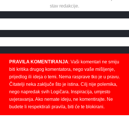
stav redakcije.
PRAVILA KOMENTIRANJA
: Vaši komentari ne smiju
biti kritika drugog komentatora, nego vaše mišljenje,
prijedlog ili ideja o temi. Nema rasprave tko je u pravu.
Čitatelji neka zaključe što je istina. Cilj nije polemika,
nego napredak svih Logičara. Inspiracija, umjesto
uvjeravanja. Ako nemate ideju, ne komentirajte. Ne
budete li respektirali pravila, biti će te blokirani.