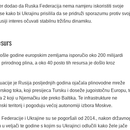
đer dodao da Ruska Federacija nema namjeru iskoristiti svoje
se kako bi Ukrajinu prisilila da se pridruži sporazumu protiv svo
usiji interes očuvati stabilnu tržišnu dinamiku.
esurs
ošle godine europskim zemljama isporučio oko 200 milijardi
prirodnog plina, a oko 40 posto tih resursa je došlo kroz
tuacije je Rusija posljednjih godina ojačala plinovodne mreže
skog toka, koji presijeca Tursku i doseže jugoistočnu Europu, t
 2 koji u Njemačku ide preko Baltika. Te infrastrukture ne
nski teritorij i pogoduju većoj autonomiji izbora Moskve.
Federacije i Ukrajine su se pogoršali od 2014., nakon državno
 u veljači te godine s kojim su Ukrajinci odlučili kako žele jače