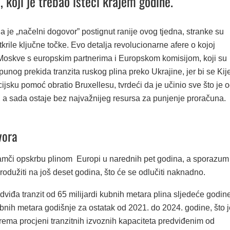
 koji je trebao isteći krajem godine.
 da je „načelni dogovor” postignut ranije ovog tjedna, stranke su
tkrile ključne točke. Evo detalja revolucionarne afere o kojoj
Moskve s europskim partnerima i Europskom komisijom, koji su
tpunog prekida tranzita ruskog plina preko Ukrajine, jer bi se Kij
ijsku pomoć obratio Bruxellesu, tvrdeći da je učinio sve što je 
, a sada ostaje bez najvažnijeg resursa za punjenje proračuna.
vora
amči opskrbu plinom Europi u narednih pet godina, a sporazum
odužiti na još deset godina, što će se odlučiti naknadno.
iđa tranzit od 65 milijardi kubnih metara plina sljedeće godine
ubnih metara godišnje za ostatak od 2021. do 2024. godine, što j
ema procjeni tranzitnih izvoznih kapaciteta predviđenim od