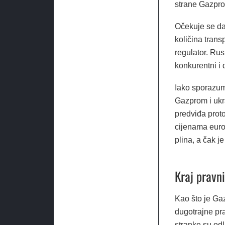
strane Gazpr
Očekuje se da
količina trans
regulator. Rus
konkurentni i 
Iako sporazum 
Gazprom i ukra
predviđa prot
cijenama euro
plina, a čak j
Kraj pravn
Kao što je Ga
dugotrajne pra
stranke su odl