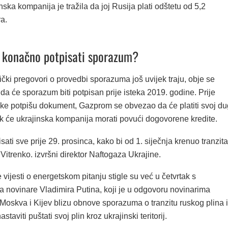
nska kompanija je tražila da joj Rusija plati odštetu od 5,2
ra.
 konačno potpisati sporazum?
ički pregovori o provedbi sporazuma još uvijek traju, obje se
da će sporazum biti potpisan prije isteka 2019. godine. Prije
nke potpišu dokument, Gazprom se obvezao da će platiti svoj du
k će ukrajinska kompanija morati povući dogovorene kredite.
ati sve prije 29. prosinca, kako bi od 1. siječnja krenuo tranzita
j Vitrenko. izvršni direktor Naftogaza Ukrajine.
e vijesti o energetskom pitanju stigle su već u četvrtak s
a novinare Vladimira Putina, koji je u odgovoru novinarima
Moskva i Kijev blizu obnove sporazuma o tranzitu ruskog plina i
staviti puštati svoj plin kroz ukrajinski teritorij.