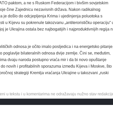
ATO paktom, a ne s Ruskom Federacijom i bivšim sovjetskim
oje čine Zajednicu nezavisnih država. Nakon radikalnog
a je došlo do odcjepljenja Krima i ujedinjenja poluotoka s
sti u Kijevu su pokrenule takozvanu „antiterorističku operaciju“ 
j je Ukrajina ostala bez najbogatijih i najproduktivnijih regija 
itičkih odnosa je očito imalo posljedica i na energetsko pitanje
 poglavlje bilateralnih odnosa dvije zemlje. Čini se, međutim,
ima dvaju naroda postupno vraća mir i da bi novo opuštanje
do novih i profitabilnih sporazuma između Kijeva i Moskve, što
očnoj strategiji Kremlja vraćanja Ukrajine u takozvani „ruski
eni u tekstu i u komentarima ne odražavaju nužno stav redakcij