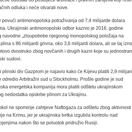
čnih odluka i neće otvarati nove.
v povući antimonopolska potraživanja od 7,4 milijarde dolara
ma. Ukrajinski antimonopolski odbor kaznio je 2016. godine
 navodne „zloupotrebe njegovog monopolskog položaja na
a plina s 86 milijardi grivna, oko 3,6 milijardi dolara, ali se taj izn
tovo dvostruko zbog novčanih i drugih kazni koje su jednostra
nski sudovi.
i plinski div Gazprom je najavio kako će Kijevu platiti 2,9 milijar
e odredio Arbitražni sud u Stockholmu. Prošle godine je sud
uska energetska kompanija mora platiti odštetu ukrajinskom
g nedostatka opskrbe plinom za Ukrajinu.
okol ne spominje zahtjeve Naftogaza za odštetu zbog aktivnosti
e na Krimu, jer je ukrajinska tvrtka izgubila kontrolu nad
ojenjima nakon što se poluotok pridružio Rusiji.