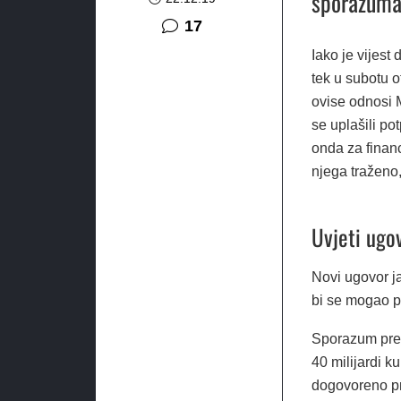
sporazuma,
komentara
17
Iako je vijest
tek u subotu o
ovise odnosi 
se uplašili po
onda za financ
njega traženo
Uvjeti ugo
Novi ugovor j
bi se mogao pr
Sporazum predv
40 milijardi k
dogovoreno pr