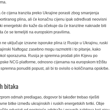
oma.
 će cijena tranzita preko Ukrajine porasti zbog smanjenja
portiranog plina, ali će konačnu cijenu ipak određivati neovisni
ki energetski div kaže da očekuje da će tranzitne naknade biti
da će se temeljiti na europskim pravilima.
ne uključuje izravne isporuke plina iz Rusije u Ukrajinu, ruski
jinski Naftogaz zasebno mogu razmotriti i to pitanje, kako
okol sporazuma. Rusija je spremna prodati plin Kijevu po
pske NCG platforme, odnosno cijenama na europskom tržištu
e spremna ponuditi popust, ali bi to ovisilo o količinama opskrbe.
ih bitaka
zprom odmah predlagao, dogovor bi također trebao riješiti
vne bitke između ukrajinskih i ruskih energetskih tvrtki. Obje
učile odustati od postojeće arbitraže i pravnih zahtjeva koji nisu