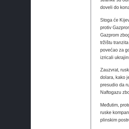
doveli do kona
Stoga će Kije
protiv Gazpro
Gazprom zbog
tržištu tranzit
povećao za go
izricali ukraji
Zauzvrat, rusk
dolara, kako j
presudio da r
Naftogazu zbo
Međutim, prot
ruske kompanij
plinskim postr