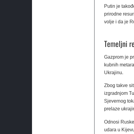
Putin je tako
prirodne resur
volje i da je R
Temeljni r
Gazprom je pr
kubnih metara 
Ukrajinu.
Zbog takve si
izgradnjom Tur
Sjevernog toka
prelaze ukraji
Odnosi Ruske 
udara u Kijevu