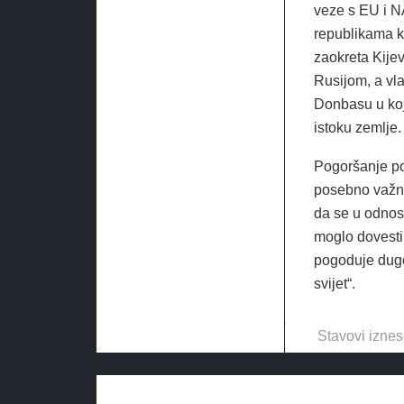
veze s EU i N
republikama k
zaokreta Kijev
Rusijom, a vla
Donbasu u kojo
istoku zemlje.
Pogoršanje pol
posebno važno
da se u odnos
moglo dovesti 
pogoduje dugor
svijet“.
Stavovi iznes