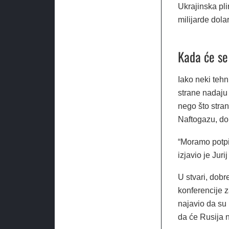
Ukrajinska pli
milijarde dola
Kada će se
Iako neki tehn
strane nadaju 
nego što stra
Naftogazu, do
“Moramo potpis
izjavio je Juri
U stvari, dobr
konferencije z
najavio da su 
da će Rusija na