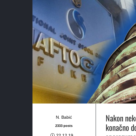
Nakon neko
N. Babić
konačno do
2333 posts
22.12.19