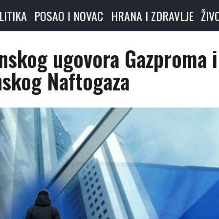
LITIKA
POSAO I NOVAC
HRANA I ZDRAVLJE
ŽIV
linskog ugovora Gazproma i
nskog Naftogaza