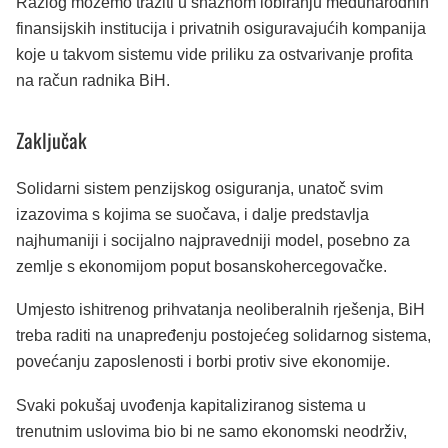
Razlog možemo tražiti u snažnom lobiranju međunarodnih
finansijskih institucija i privatnih osiguravajućih kompanija
koje u takvom sistemu vide priliku za ostvarivanje profita
na račun radnika BiH.
Zaključak
Solidarni sistem penzijskog osiguranja, unatoč svim
izazovima s kojima se suočava, i dalje predstavlja
najhumaniji i socijalno najpravedniji model, posebno za
zemlje s ekonomijom poput bosanskohercegovačke.
Umjesto ishitrenog prihvatanja neoliberalnih rješenja, BiH
treba raditi na unapređenju postojećeg solidarnog sistema,
povećanju zaposlenosti i borbi protiv sive ekonomije.
Svaki pokušaj uvođenja kapitaliziranog sistema u
trenutnim uslovima bio bi ne samo ekonomski neodrživ,