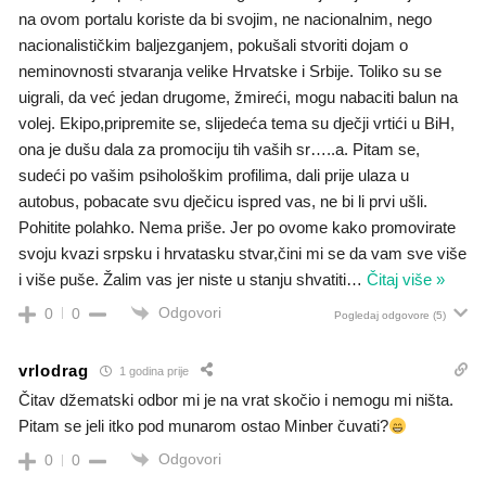
na ovom portalu koriste da bi svojim, ne nacionalnim, nego
nacionalističkim baljezganjem, pokušali stvoriti dojam o
neminovnosti stvaranja velike Hrvatske i Srbije. Toliko su se
uigrali, da već jedan drugome, žmireći, mogu nabaciti balun na
volej. Ekipo,pripremite se, slijedeća tema su dječji vrtići u BiH,
ona je dušu dala za promociju tih vaših sr…..a. Pitam se,
sudeći po vašim psihološkim profilima, dali prije ulaza u
autobus, pobacate svu dječicu ispred vas, ne bi li prvi ušli.
Pohitite polahko. Nema priše. Jer po ovome kako promovirate
svoju kvazi srpsku i hrvatasku stvar,čini mi se da vam sve više
i više puše. Žalim vas jer niste u stanju shvatiti
…
Čitaj više »
Odgovori
0
0
Pogledaj odgovore
(5)
vrlodrag
1 godina prije
Čitav džematski odbor mi je na vrat skočio i nemogu mi ništa.
Pitam se jeli itko pod munarom ostao Minber čuvati?
Odgovori
0
0