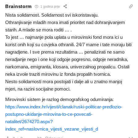
Brainstorm
1 godina prije
Nista solidarnost. Solidarnost svi iskoristavaju.
Othranjivanje mladih mora imati prioritet nad dohranjivanjem
starih. A mlade se mora roditi … .
To jest … najmanje pola uplata u mirovinski fond mora ici u
korist onih koji su covjeka othranili. 24/7 mame i tate moraju biti
nagradjene. I sve prema rezultatima … penalizirati ne samo
neradjanje nego i one koji odgoje pogresno, odgoje neradnika,
narkomana, emigranta, klosara, univerzalnog propalicu. Ostali
neka izvole traziti mirovinu iz fonda propalih tvornica.
Nesto solidarnosti mora postojati i dalje ali u znatno manjoj
mjeri, na razini socijalne pomoci.
Mirovinski sistem je razlog demografskog odumiranja:
https://www.index.hr/vijesti/clanak/ruski-politicar-predlozio-
postupno-ukidanje-mirovina-to-ce-povecati-
natalitet/2674270.aspx?
index_ref=naslovnica_vijesti_vezane_vijesti_d