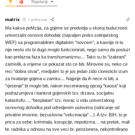
Najstariji
matrix
1 godina prije
Ma kakva peMzija, za gojime se predvidja u skoroj buducnosti
univerzalni osnovni dohodak (najvaljen preko sotinjarskog
WEF) sa programabilnim digitalnim “novcem”, a kasnije ni to
nije nesto sto bi dugo moglo funkcionirati, nego samo da posluzi
kao prelazna faza ka transhumanizmu… Tako su to “izabrani”
zamislili, a vrijeme ce pokazat sto ce biti. Mirovine su, neko ce
reci “dobra stvar”, medjutim to je jos jedan zido cionisticki izum
za hvatanje gojima u zamku… Najprije da ih nece ni biti, a
“rjesenje” bi moglo biti, nakon insceniranog opceg “kaosa” koji
podrazumjeva i bankrot gojimskih tzv. drzava, socijalnu
katastrofu…, “besplatan” tzv. novac u vidu univerzalnog
osnovnog dohodka pod odredjenim uslovima (odricanje od
privatne imovine, bezuslovna “vekcinacija”…). A tzv. BIH, to je
prica za sebe: kriminala, korupcije, nepotizma… na pretek, mali
br. radnika u odnosu na sve veci br. penzionera, nekontrolirano