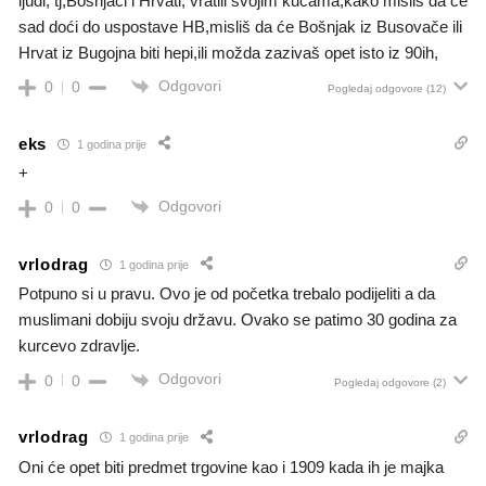
ljudi, tj,Bošnjaci i Hrvati, vratili svojim kućama,kako misliš da će
sad doći do uspostave HB,misliš da će Bošnjak iz Busovače ili
Hrvat iz Bugojna biti hepi,ili možda zazivaš opet isto iz 90ih,
Odgovori
0
0
Pogledaj odgovore
(12)
eks
1 godina prije
+
Odgovori
0
0
vrlodrag
1 godina prije
Potpuno si u pravu. Ovo je od početka trebalo podijeliti a da
muslimani dobiju svoju državu. Ovako se patimo 30 godina za
kurcevo zdravlje.
Odgovori
0
0
Pogledaj odgovore
(2)
vrlodrag
1 godina prije
Oni će opet biti predmet trgovine kao i 1909 kada ih je majka