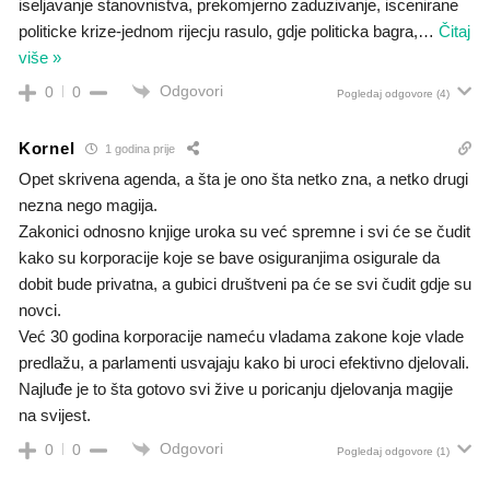
iseljavanje stanovnistva, prekomjerno zaduzivanje, iscenirane
politicke krize-jednom rijecju rasulo, gdje politicka bagra,
…
Čitaj
više »
Odgovori
0
0
Pogledaj odgovore
(4)
Kornel
1 godina prije
Opet skrivena agenda, a šta je ono šta netko zna, a netko drugi
nezna nego magija.
Zakonici odnosno knjige uroka su već spremne i svi će se čudit
kako su korporacije koje se bave osiguranjima osigurale da
dobit bude privatna, a gubici društveni pa će se svi čudit gdje su
novci.
Već 30 godina korporacije nameću vladama zakone koje vlade
predlažu, a parlamenti usvajaju kako bi uroci efektivno djelovali.
Najluđe je to šta gotovo svi žive u poricanju djelovanja magije
na svijest.
Odgovori
0
0
Pogledaj odgovore
(1)