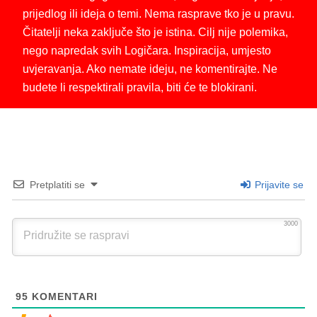
prijedlog ili ideja o temi. Nema rasprave tko je u pravu.
Čitatelji neka zaključe što je istina. Cilj nije polemika,
nego napredak svih Logičara. Inspiracija, umjesto
uvjeravanja. Ako nemate ideju, ne komentirajte. Ne
budete li respektirali pravila, biti će te blokirani.
Pretplatiti se
Prijavite se
3000
95
KOMENTARI