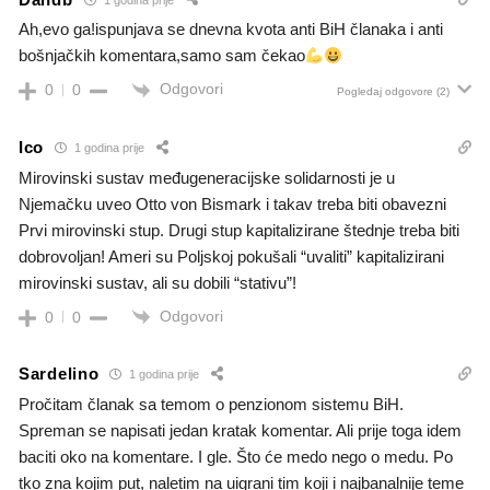
Ah,evo ga!ispunjava se dnevna kvota anti BiH članaka i anti
bošnjačkih komentara,samo sam čekao
Odgovori
0
0
Pogledaj odgovore
(2)
Ico
1 godina prije
Mirovinski sustav međugeneracijske solidarnosti je u
Njemačku uveo Otto von Bismark i takav treba biti obavezni
Prvi mirovinski stup. Drugi stup kapitalizirane štednje treba biti
dobrovoljan! Ameri su Poljskoj pokušali “uvaliti” kapitalizirani
mirovinski sustav, ali su dobili “stativu”!
Odgovori
0
0
Sardelino
1 godina prije
Pročitam članak sa temom o penzionom sistemu BiH.
Spreman se napisati jedan kratak komentar. Ali prije toga idem
baciti oko na komentare. I gle. Što će medo nego o medu. Po
tko zna kojim put, naletim na uigrani tim koji i najbanalnije teme