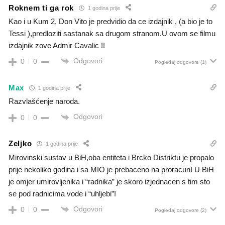
Roknem ti ga rok
1 godina prije
Kao i u Kum 2, Don Vito je predvidio da ce izdajnik , (a bio je to
Tessi ),predloziti sastanak sa drugom stranom.U ovom se filmu
izdajnik zove Admir Cavalic !!
Odgovori
0
0
Pogledaj odgovore
(1)
Max
1 godina prije
Razvlašćenje naroda.
Odgovori
0
0
Zeljko
1 godina prije
Mirovinski sustav u BiH,oba entiteta i Brcko Distriktu je propalo
prije nekoliko godina i sa MIO je prebaceno na proracun! U BiH
je omjer umirovljenika i “radnika” je skoro izjednacen s tim sto
se pod radnicima vode i “uhljebi”!
Odgovori
0
0
Pogledaj odgovore
(2)