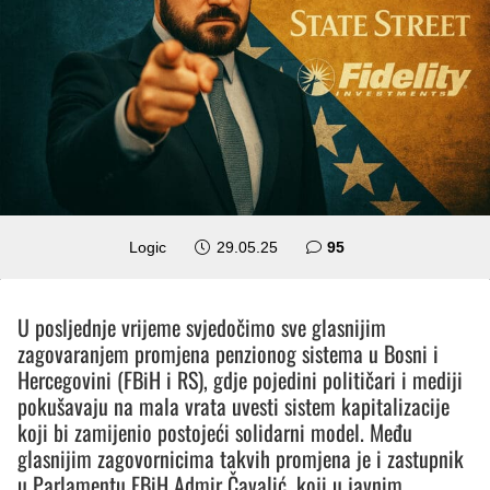
komentara
Logic
29.05.25
95
U posljednje vrijeme svjedočimo sve glasnijim
zagovaranjem promjena penzionog sistema u Bosni i
Hercegovini (FBiH i RS), gdje pojedini političari i mediji
pokušavaju na mala vrata uvesti sistem kapitalizacije
koji bi zamijenio postojeći solidarni model. Među
glasnijim zagovornicima takvih promjena je i zastupnik
u Parlamentu FBiH Admir Čavalić, koji u javnim