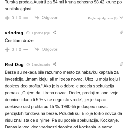
Turska prodala Austriji za 54 mil kruna odnosno 98.42 krune po
sunitskoj glavi.
Odgovori
0
0
Pogledaj odgovore
(4)
vrlodrag
1 godina prije
Čestitam druže.
Odgovori
0
0
Red Dog
1 godina prije
Berze su nekada bile razumno mesto za nabavku kapitala za
investicije. „Imam ideju, ali mi treba novac. Ulozi u moju ideju i
dobices deo profita.“ Ako je islo dobro je pocela spekulacija
pomalo. „Cujem da ti treba novac. Deder, prodaji mi one tvoje
deonice i dacu ti 5 % vise nego sto vrede“, jer je kupac
ocekivao rast profita od 15 %. 1980-tih je dospeo novac
penzijskih fondova na berze. Poludeli su. Bilo je toliko novca da
nisu znali sta ce s njime. Pa su pocele spekulacije. Kockanje.
Danas je veci deo vrednosti deonica od kockanja, a samo