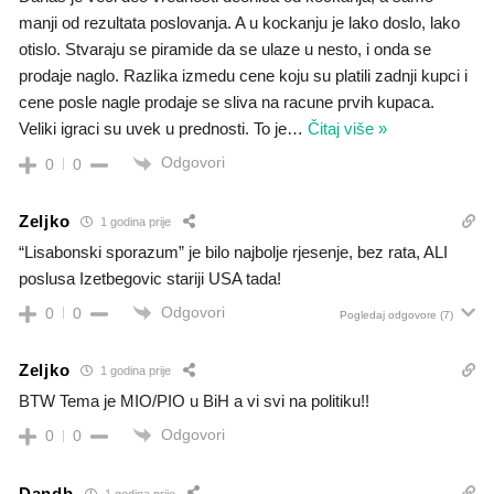
manji od rezultata poslovanja. A u kockanju je lako doslo, lako
otislo. Stvaraju se piramide da se ulaze u nesto, i onda se
prodaje naglo. Razlika izmedu cene koju su platili zadnji kupci i
cene posle nagle prodaje se sliva na racune prvih kupaca.
Veliki igraci su uvek u prednosti. To je
…
Čitaj više »
Odgovori
0
0
Zeljko
1 godina prije
“Lisabonski sporazum” je bilo najbolje rjesenje, bez rata, ALI
poslusa Izetbegovic stariji USA tada!
Odgovori
0
0
Pogledaj odgovore
(7)
Zeljko
1 godina prije
BTW Tema je MIO/PIO u BiH a vi svi na politiku!!
Odgovori
0
0
Dandb
1 godina prije