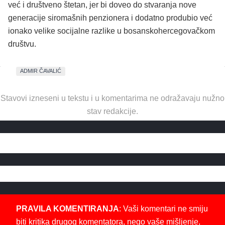
već i društveno štetan, jer bi doveo do stvaranja nove
generacije siromašnih penzionera i dodatno produbio već
ionako velike socijalne razlike u bosanskohercegovačkom
društvu.
ADMIR ČAVALIĆ
Stavovi izneseni u tekstu i u komentarima ne odražavaju nužno
stav redakcije.
PRAVILA KOMENTIRANJA
: Vaši komentari ne smiju
biti kritika drugog komentatora, nego vaše mišljenje,