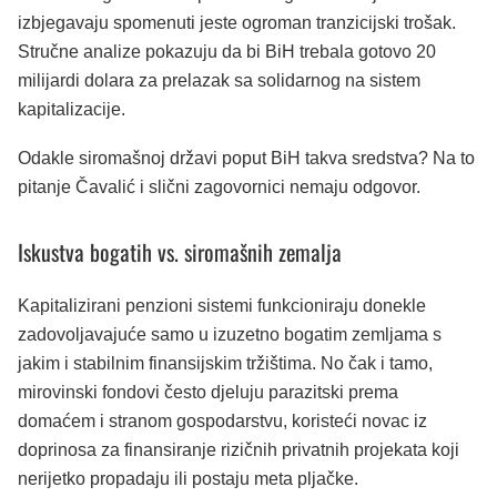
izbjegavaju spomenuti jeste ogroman tranzicijski trošak.
Stručne analize pokazuju da bi BiH trebala gotovo 20
milijardi dolara za prelazak sa solidarnog na sistem
kapitalizacije.
Odakle siromašnoj državi poput BiH takva sredstva? Na to
pitanje Čavalić i slični zagovornici nemaju odgovor.
Iskustva bogatih vs. siromašnih zemalja
Kapitalizirani penzioni sistemi funkcioniraju donekle
zadovoljavajuće samo u izuzetno bogatim zemljama s
jakim i stabilnim finansijskim tržištima. No čak i tamo,
mirovinski fondovi često djeluju parazitski prema
domaćem i stranom gospodarstvu, koristeći novac iz
doprinosa za finansiranje rizičnih privatnih projekata koji
nerijetko propadaju ili postaju meta pljačke.