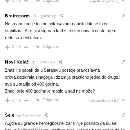
Odgovori
0
0
Pogledaj odgovore
(5)
Brainstorm
1 godina prije
Ne znam kad je to i ne pokusavam nauciti dok se to ne
stabilizira. Ako nisi siguran kad si rodjen onda ti nesto nije u
redu sa identitetom.
Odgovori
0
0
Novi Kolač
1 godina prije
Znaš li ti papak da u Sarajevu postoje pravoslavna
crkva,katedrala,sinagoga i dzamija praktično jedna do druge.I
sve su starije od 400 godina.
Znači prije 400 godina je moglo a sad ne može?
Odgovori
0
0
Pogledaj odgovore
(30)
Šele
1 godina prije
A,gdje su granice hercegbosne, zar ti nije poznato da su se