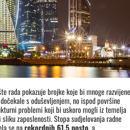
šte rada pokazuje brojke koje bi mnoge razvijen
dočekale s oduševljenjem, no ispod površine
ukturni problemi koji bi uskoro mogli iz temelja
i sliku zaposlenosti. Stopa sudjelovanja radne
ela se na
rekordnih 61,5 posto
, a