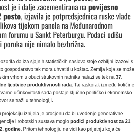
ost je i dalje zacementirana na
povijesno
2 posto
, izjavila je potpredsjednica ruske vlade
olikova tijekom panela na Međunarodnom
m forumu u Sankt Peterburgu. Podaci odišu
i poruka nije nimalo bezbrižna.
zorila da iza sjajnih statističkih naslova stoje ozbiljni izazovi s
ko gospodarstvo tek mora uhvatiti u koštac. Zemlja koja se mož
tskim vrhom u obuci strukovnih radnika nalazi se tek na
37.
ne ljestvice produktivnosti rada
. Taj raskorak između količin
tvarne učinkovitosti sada postaje ključno političko i ekonomsko
vor se traži u tehnologiji.
projekciju iznijela je procjenu da bi uvođenje generativne
gencije i robotskih sustava moglo
podići produktivnost za 21
2. godine
. Pritom tehnologiju ne vidi kao prijetnju koja će