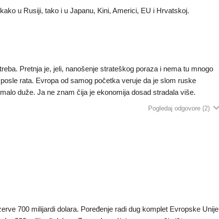
 kako u Rusiji, tako i u Japanu, Kini, Americi, EU i Hrvatskoj.
a treba. Pretnja je, jeli, nanošenje strateškog poraza i nema tu mnogo
i posle rata. Evropa od samog početka veruje da je slom ruske
ti malo duže. Ja ne znam čija je ekonomija dosad stradala više.
Pogledaj odgovore
(2)
ezerve 700 milijardi dolara. Poređenje radi dug komplet Evropske Unije