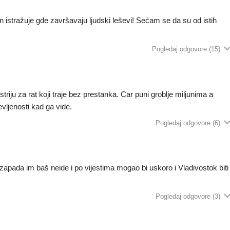
n istražuje gde završavaju ljudski leševi! Sećam se da su od istih
Pogledaj odgovore
(15)
triju za rat koji traje bez prestanka. Car puni groblje miljunima a
evljenosti kad ga vide.
Pogledaj odgovore
(6)
i zapada im baš neide i po vijestima mogao bi uskoro i Vladivostok biti
Pogledaj odgovore
(3)