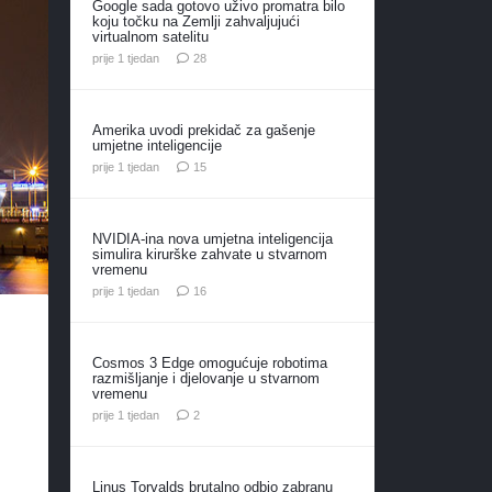
Google sada gotovo uživo promatra bilo
koju točku na Zemlji zahvaljujući
virtualnom satelitu
komentara
prije 1 tjedan
28
Amerika uvodi prekidač za gašenje
umjetne inteligencije
komentara
prije 1 tjedan
15
NVIDIA-ina nova umjetna inteligencija
simulira kirurške zahvate u stvarnom
vremenu
komentara
prije 1 tjedan
16
e
Cosmos 3 Edge omogućuje robotima
razmišljanje i djelovanje u stvarnom
vremenu
komentara
prije 1 tjedan
2
Linus Torvalds brutalno odbio zabranu