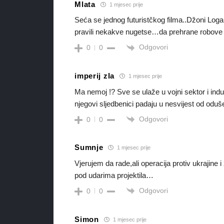
Mlata
1 mjesec prije
Seća se jednog futuristčkog filma..Džoni Loga
pravili nekakve nugetse…da prehrane robove
Odgovori
0
0
imperij zla
1 mjesec prije
Ma nemoj !? Sve se ulaže u vojni sektor i indus
njegovi sljedbenici padaju u nesvijest od oduš
Odgovori
0
0
Sumnje
1 mjesec prije
Vjerujem da rade,ali operacija protiv ukrajine 
pod udarima projektila…
Odgovori
0
0
Simon
1 mjesec prije