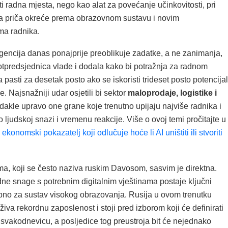
 radna mjesta, nego kao alat za povećanje učinkovitosti, pri
a priča okreće prema obrazovnom sustavu i novim
ma radnika.
igencija danas ponajprije preoblikuje zadatke, a ne zanimanja,
potpredsjednica vlade i dodala kako bi potražnja za radnom
asti za desetak posto ako se iskoristi trideset posto potencija
e. Najsnažniji udar osjetili bi sektor
maloprodaje, logistike i
 dakle upravo one grane koje trenutno upijaju najviše radnika i
o ljudskoj snazi i vremenu reakcije. Više o ovoj temi pročitajte u
 ekonomski pokazatelj koji odlučuje hoće li AI uništiti ili stvoriti
ma, koji se često naziva ruskim Davosom, sasvim je direktna.
dne snage s potrebnim digitalnim vještinama postaje ključni
sebno za sustav visokog obrazovanja. Rusija u ovom trenutku
iva rekordnu zaposlenost i stoji pred izborom koji će definirati
 svakodnevicu, a posljedice tog preustroja bit će nejednako