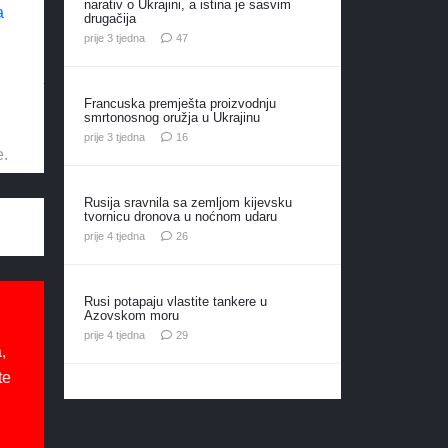
narativ o Ukrajini, a istina je sasvim
a
drugačija
komentara
prije 3 tjedna
47
Francuska premješta proizvodnju
smrtonosnog oružja u Ukrajinu
komentara
prije 3 tjedna
16
e.
Rusija sravnila sa zemljom kijevsku
tvornicu dronova u noćnom udaru
komentara
prije 4 tjedna
26
Rusi potapaju vlastite tankere u
Azovskom moru
komentara
prije 4 tjedna
29
,
te