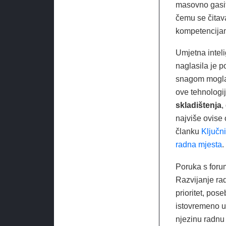
masovno gasiti
čemu se čitav
kompetencija
Umjetna intel
naglasila je 
snagom mogla p
ove tehnologij
skladištenja
,
najviše ovise 
članku
Ključni
radna mjesta
.
Poruka s foru
Razvijanje ra
prioritet, po
istovremeno už
njezinu radnu