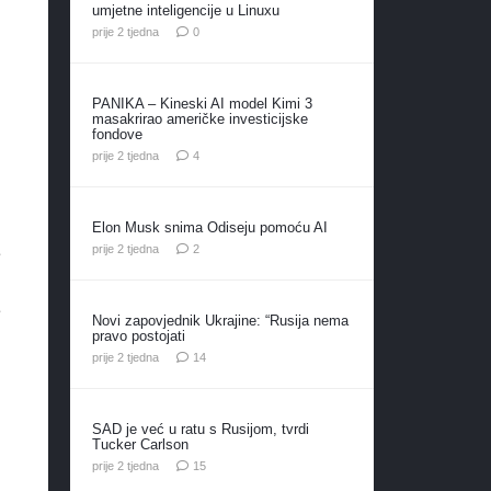
umjetne inteligencije u Linuxu
prije 2 tjedna
0
PANIKA – Kineski AI model Kimi 3
masakrirao američke investicijske
fondove
komentara
prije 2 tjedna
4
Elon Musk snima Odiseju pomoću AI
komentara
prije 2 tjedna
2
e
e
Novi zapovjednik Ukrajine: “Rusija nema
pravo postojati
komentara
prije 2 tjedna
14
SAD je već u ratu s Rusijom, tvrdi
Tucker Carlson
komentara
prije 2 tjedna
15