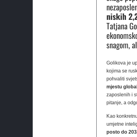
nezaposlen
niskih 2,
Tatjana G
ekonomsko
snagom, al
Golikova je upo
kojima se rus
pohvaliti svje
mjestu global
zaposlenih i s
pitanje, a odgo
Kao konkretnu 
umjetne inteli
posto do 203