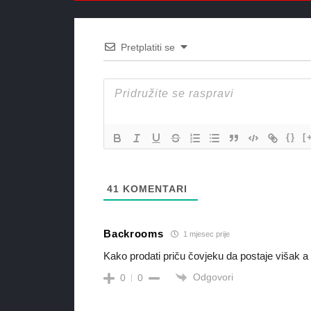
Pretplatiti se
{}
[
41
KOMENTARI
Backrooms
1 mjesec prije
Kako prodati priču čovjeku da postaje višak 
Odgovori
0
0