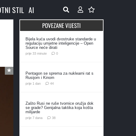
OTNI STIL
AI
POVEZANE VIJESTI
Bijela kuća uvodi dvostruke standarde u
regulaciju umjetne inteligencije – Open
Source neće dirati
prije 33 minute
0
Pentagon se sprema za nuklearni rat s
Rusijom i Kinom
komentara
prije 1 dan
44
Zašto Rusi ne ruše tvornice oružja dok
se grade? Genijalna taktika koja košta
milijarde
komentara
prije 7 dana
38