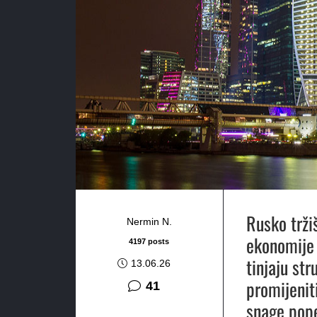
Rusko trži
Nermin N.
ekonomije 
4197 posts
tinjaju str
13.06.26
promijenit
komentar
41
snage pop