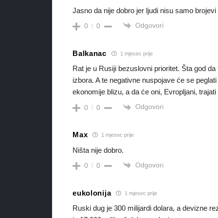
Jasno da nije dobro jer ljudi nisu samo brojevi
Odgovori
0
0
Balkanac
1 mjesec prije
Rat je u Rusiji bezuslovni prioritet. Šta god d
izbora. A te negativne nuspojave će se peglat
ekonomije blizu, a da će oni, Evropljani, traja
Odgovori
0
0
Max
1 mjesec prije
Ništa nije dobro.
Odgovori
0
0
eukolonija
1 mjesec prije
Ruski dug je 300 milijardi dolara, a devizne r