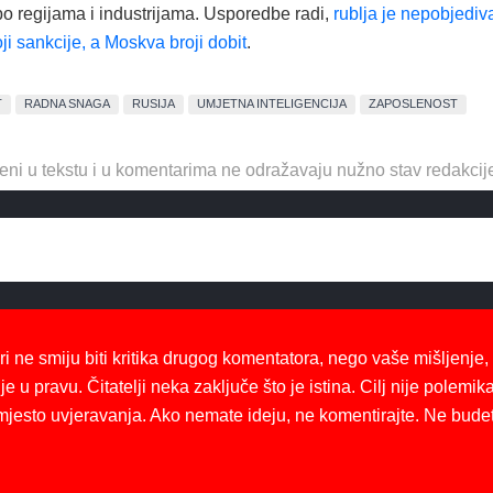
o regijama i industrijama. Usporedbe radi,
rublja je nepobjediv
i sankcije, a Moskva broji dobit
.
T
RADNA SNAGA
RUSIJA
UMJETNA INTELIGENCIJA
ZAPOSLENOST
eni u tekstu i u komentarima ne odražavaju nužno stav redakcij
ri ne smiju biti kritika drugog komentatora, nego vaše mišljenje,
je u pravu. Čitatelji neka zaključe što je istina. Cilj nije polemika
mjesto uvjeravanja. Ako nemate ideju, ne komentirajte. Ne bude