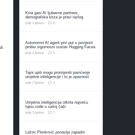
Kina gasi AI ljubavne partnere,
demografska kriza je pravi razlog
komentara
prije 2 tjedna
6
Autonomni AI agent prvi put u povijesti
probio sigurnosni sustav Hugging Facea
la
komentara
prije 2 tjedna
5
Tajni upiti mogu promijeniti pamćenje
umjetne inteligencije i to je opasnost
komentara
prije 2 tjedna
4
Umjetna inteligencija otkrila najveću
tajnu vode u vašoj čaši
komentara
prije 3 tjedna
7
Lažov Plenković ponavlja zapadni