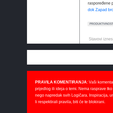
raspoređene p
dok Zapad broj
PRODUKTIVNOS
Stavovi iznes
PRAVILA KOMENTIRANJA
: Vaši komenta
prijedlog ili ideja o temi. Nema rasprave tko 
nego napredak svih Logičara. Inspiracija, u
li respektirali pravila, biti će te blokirani.