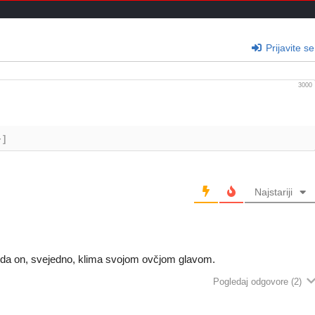
Prijavite se
3000
+]
Najstariji
a da on, svejedno, klima svojom ovčjom glavom.
Pogledaj odgovore
(2)