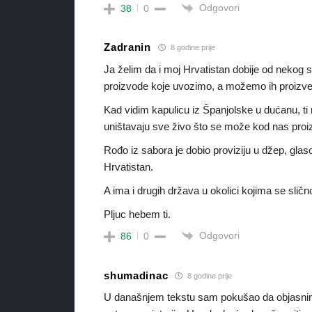
Odgovori
38
0
Zadranin
8 godine prije
Ja želim da i moj Hrvatistan dobije od nekog 
proizvode koje uvozimo, a možemo ih proizve
Kad vidim kapulicu iz Španjolske u dućanu, ti ne
uništavaju sve živo što se može kod nas proiz
Rođo iz sabora je dobio proviziju u džep, glas
Hrvatistan.
A ima i drugih država u okolici kojima se slič
Pljuc hebem ti.
Odgovori
86
0
shumadinac
8 godine prije
U današnjem tekstu sam pokušao da objasnim m