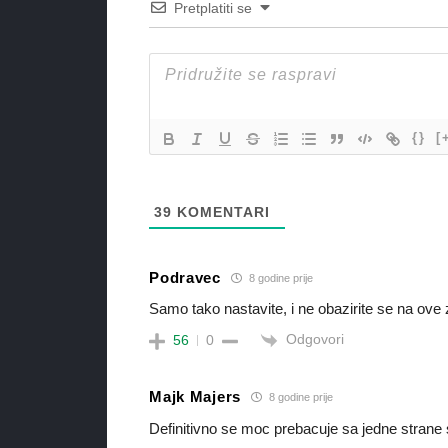
Pretplatiti se
{}
[
39
KOMENTARI
Podravec
8 godine prije
Samo tako nastavite, i ne obazirite se na ove 
Odgovori
56
0
Majk Majers
8 godine prije
Definitivno se moc prebacuje sa jedne strane