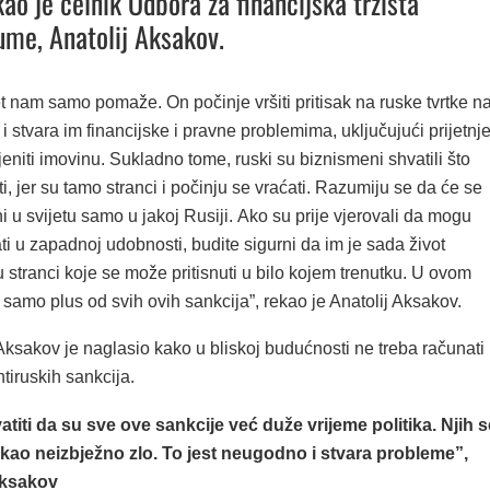
kao je čelnik Odbora za financijska tržišta
me, Anatolij Aksakov.
t nam samo pomaže. On počinje vršiti pritisak na ruske tvrtke n
u i stvara im financijske i pravne problemima, uključujući prijetnj
jeniti imovinu. Sukladno tome, ruski su biznismeni shvatili što
, jer su tamo stranci i počinju se vraćati. Razumiju se da će se
ni u svijetu samo u jakoj Rusiji. Ako su prije vjerovali da mogu
ti ​​u zapadnoj udobnosti, budite sigurni da im je sada život
stranci koje se može pritisnuti u bilo kojem trenutku. U ovom
 samo plus od svih ovih sankcija”, rekao je Anatolij Aksakov.
ksakov je naglasio kako u bliskoj budućnosti ne treba računati
tiruskih sankcija.
iti da su sve ove sankcije već duže vrijeme politika. Njih s
i kao neizbježno zlo. To jest neugodno i stvara probleme”,
Aksakov