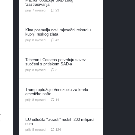
Macron optužuje SAD zbog
‘zastrašivanja’
komentara
prije 7 mjeseci
23
Kina postavlja novi mjesečni rekord u
kupnji ruskog zlata
komentara
prije 8 mjeseci
42
Teheran i Caracas potvrđuju savez
suočeni s pritiskom SAD-a
komentara
prije 8 mjeseci
8
Trump optužuje Venezuelu za krađu
američke nafte
komentara
prije 8 mjeseci
14
a
EU odlučila “ukrasti” ruskih 200 milijardi
e
eura
komentara
prije 8 mjeseci
124