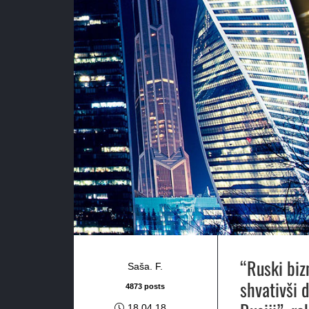
“Ruski biz
Saša. F.
shvativši 
4873 posts
18.04.18