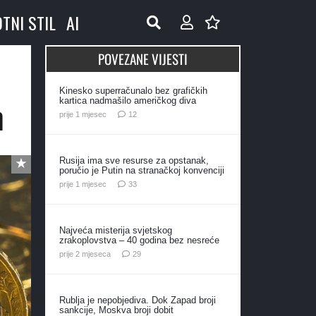
OTNI STIL
AI
POVEZANE VIJESTI
Kinesko superračunalo bez grafičkih
m
kartica nadmašilo američkog diva
komentara
prije 1 mjesec
12
Rusija ima sve resurse za opstanak,
poručio je Putin na stranačkoj konvenciji
komentara
prije 1 mjesec
33
Najveća misterija svjetskog
zrakoplovstva – 40 godina bez nesreće
komentara
prije 2 mjeseca
29
Rublja je nepobjediva. Dok Zapad broji
sankcije, Moskva broji dobit