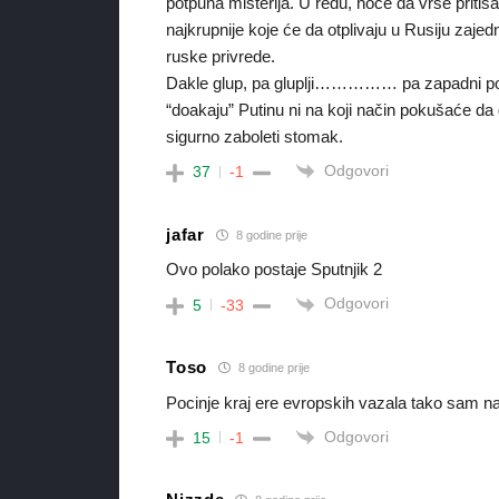
potpuna misterija. U redu, hoće da vrše pritisa
najkrupnije koje će da otplivaju u Rusiju za
ruske privrede.
Dakle glup, pa gluplji…………… pa zapadni polit
“doakaju” Putinu ni na koji način pokušaće da
sigurno zaboleti stomak.
Odgovori
37
-1
jafar
8 godine prije
Ovo polako postaje Sputnjik 2
Odgovori
5
-33
Toso
8 godine prije
Pocinje kraj ere evropskih vazala tako sam n
Odgovori
15
-1