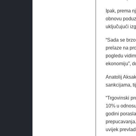
Ipak, prema n
obnovu poduze
uključujući iz
“Sada se brzo
prelaze na pr
pogledu vidim
ekonomiju”, d
Anatolij Aksa
sankcijama, t
“Trgovinski pr
10% u odnosu 
godini porasla
prepucavanja. 
uvijek prevlad