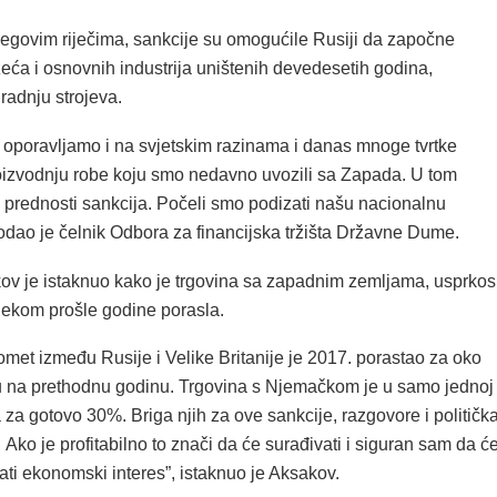
jegovim riječima, sankcije su omogućile Rusiji da započne
ća i osnovnih industrija uništenih devedesetih godina,
gradnju strojeva.
 oporavljamo i na svjetskim razinama i danas mnoge tvrtke
oizvodnju robe koju smo nedavno uvozili sa Zapada. U tom
 prednosti sankcija. Počeli smo podizati našu nacionalnu
odao je čelnik Odbora za financijska tržišta Državne Dume.
kov je istaknuo kako je trgovina sa zapadnim zemljama, usprkos
ijekom prošle godine porasla.
omet između Rusije i Velike Britanije je 2017. porastao za oko
na prethodnu godinu. Trgovina s Njemačkom je u samo jednoj
 za gotovo 30%. Briga njih za ove sankcije, razgovore i političk
Ako je profitabilno to znači da će surađivati ​​i siguran sam da ć
ati ekonomski interes”, istaknuo je Aksakov.