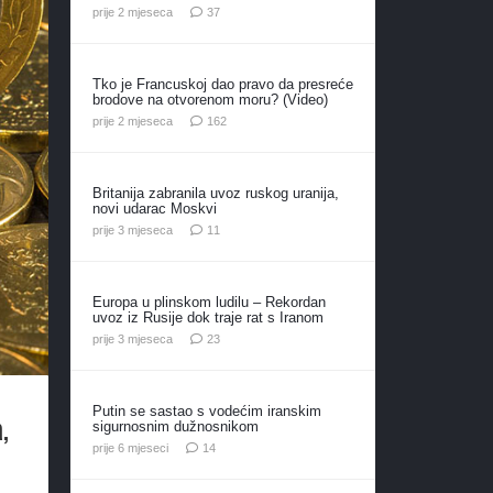
komentara
prije 2 mjeseca
37
Tko je Francuskoj dao pravo da presreće
brodove na otvorenom moru? (Video)
komentara
prije 2 mjeseca
162
Britanija zabranila uvoz ruskog uranija,
novi udarac Moskvi
komentara
prije 3 mjeseca
11
Europa u plinskom ludilu – Rekordan
uvoz iz Rusije dok traje rat s Iranom
komentara
prije 3 mjeseca
23
Putin se sastao s vodećim iranskim
,
sigurnosnim dužnosnikom
komentara
prije 6 mjeseci
14