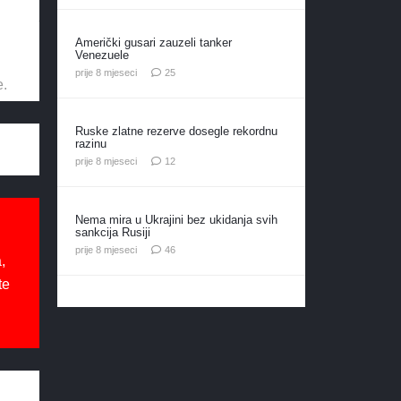
Američki gusari zauzeli tanker
Venezuele
komentara
prije 8 mjeseci
25
e.
Ruske zlatne rezerve dosegle rekordnu
razinu
komentara
prije 8 mjeseci
12
Nema mira u Ukrajini bez ukidanja svih
sankcija Rusiji
komentara
prije 8 mjeseci
46
,
te