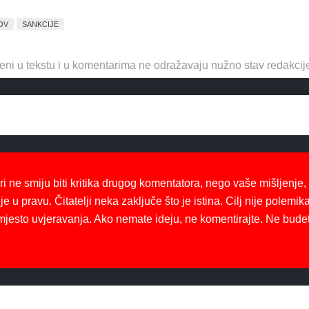
OV
SANKCIJE
eni u tekstu i u komentarima ne odražavaju nužno stav redakcij
ri ne smiju biti kritika drugog komentatora, nego vaše mišljenje,
je u pravu. Čitatelji neka zaključe što je istina. Cilj nije polemika
mjesto uvjeravanja. Ako nemate ideju, ne komentirajte. Ne bude