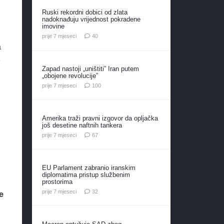
Ruski rekordni dobici od zlata
nadoknađuju vrijednost pokradene
imovine
komentara
prije 7 mjeseci
40
a
e
Zapad nastoji „uništiti” Iran putem
„obojene revolucije”
komentara
prije 7 mjeseci
100
Amerika traži pravni izgovor da opljačka
još desetine naftnih tankera
komentara
prije 7 mjeseci
67
EU Parlament zabranio iranskim
diplomatima pristup službenim
prostorima
komentara
prije 7 mjeseci
32
e