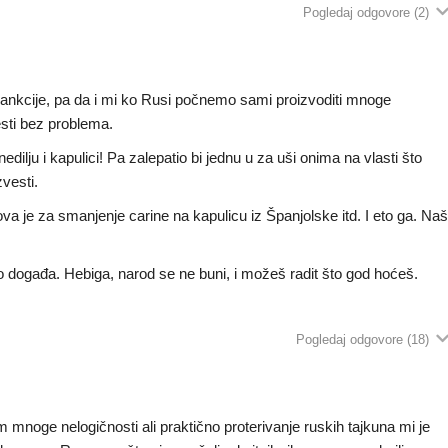
Pogledaj odgovore
(2)
sankcije, pa da i mi ko Rusi počnemo sami proizvoditi mnoge
sti bez problema.
dilju i kapulici! Pa zalepatio bi jednu u za uši onima na vlasti što
vesti.
ova je za smanjenje carine na kapulicu iz Španjolske itd. I eto ga. Na
no događa. Hebiga, narod se ne buni, i možeš radit što god hoćeš.
Pogledaj odgovore
(18)
noge nelogičnosti ali praktično proterivanje ruskih tajkuna mi je