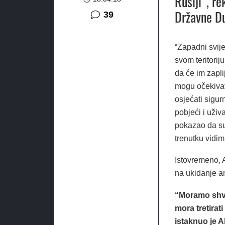
Rusiji”, re
Državne Du
komentara
39
“Zapadni svije
svom teritorij
da će im zapli
mogu očekivati
osjećati sigur
pobjeći i uživa
pokazao da su 
trenutku vidim
Istovremeno, A
na ukidanje an
“Moramo shvat
mora tretirat
istaknuo je 