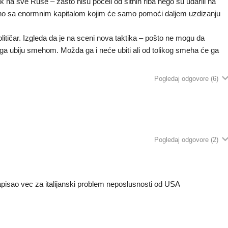
k na sve Ruse – zašto nisu počeli od sitnih riba nego su udarili na
jedno sa enormnim kapitalom kojim će samo pomoći daljem uzdizanju
ičar. Izgleda da je na sceni nova taktika – pošto ne mogu da
 ga ubiju smehom. Možda ga i neće ubiti ali od tolikog smeha će ga
Pogledaj odgovore
(6)
Pogledaj odgovore
(2)
apisao vec za italijanski problem neposlusnosti od USA