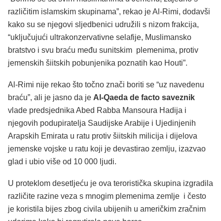
različitim islamskim skupinama”, rekao je Al-Rimi, dodavši
kako su se njegovi sljedbenici udružili s nizom frakcija,
“uključujući ultrakonzervativne selafije, Muslimansko
bratstvo i svu braću među sunitskim plemenima, protiv
jemenskih šiitskih pobunjenika poznatih kao Houti”.
Al-Rimi nije rekao što točno znači boriti se “uz navedenu
braću”, ali je jasno da je
Al-Qaeda de facto saveznik
vlade predsjednika Abed Rabba Mansoura Hadija i
njegovih podupiratelja Saudijske Arabije i Ujedinjenih
Arapskih Emirata u ratu protiv šiitskih milicija i dijelova
jemenske vojske u ratu koji je devastirao zemlju, izazvao
glad i ubio više od 10 000 ljudi.
U proteklom desetljeću je ova teroristička skupina izgradila
različite razine veza s mnogim plemenima zemlje i često
je koristila bijes zbog civila ubijenih u američkim zračnim