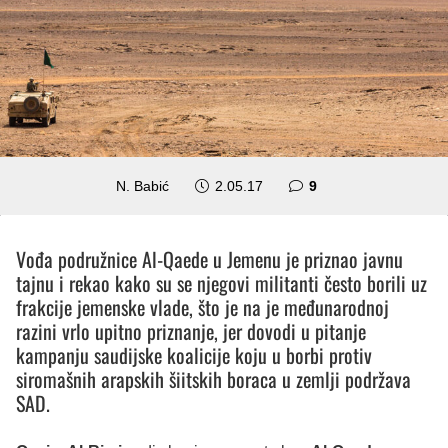
komentara
N. Babić
2.05.17
9
Vođa podružnice Al-Qaede u Jemenu je priznao javnu
tajnu i rekao kako su se njegovi militanti često borili uz
frakcije jemenske vlade, što je na je međunarodnoj
razini vrlo upitno priznanje, jer dovodi u pitanje
kampanju saudijske koalicije koju u borbi protiv
siromašnih arapskih šiitskih boraca u zemlji podržava
SAD.