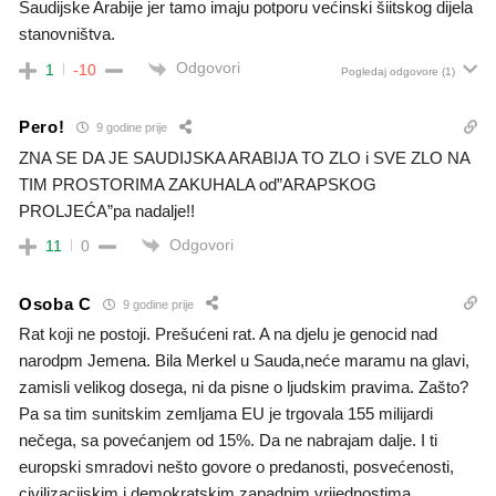
Saudijske Arabije jer tamo imaju potporu većinski šiitskog dijela
stanovništva.
Odgovori
1
-10
Pogledaj odgovore
(1)
Pero!
9 godine prije
ZNA SE DA JE SAUDIJSKA ARABIJA TO ZLO i SVE ZLO NA
TIM PROSTORIMA ZAKUHALA od”ARAPSKOG
PROLJEĆA”pa nadalje!!
Odgovori
11
0
Osoba C
9 godine prije
Rat koji ne postoji. Prešućeni rat. A na djelu je genocid nad
narodpm Jemena. Bila Merkel u Sauda,neće maramu na glavi,
zamisli velikog dosega, ni da pisne o ljudskim pravima. Zašto?
Pa sa tim sunitskim zemljama EU je trgovala 155 milijardi
nečega, sa povećanjem od 15%. Da ne nabrajam dalje. I ti
europski smradovi nešto govore o predanosti, posvećenosti,
civilizacijskim i demokratskim zapadnim vrijednostima,