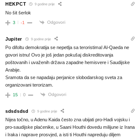
HEKPCT
9 godine prije
No šit šerlok
Odgovori
3
-1
Jupiter
9 godine prije
Po difoltu demokratija se nepetlja sa teroristima! Al-Qaeda ne
govori istnu! Ovo je još jedan pokušaj diskreditovanja
poštovanih i uvaženih država zapadne hemisvere i Saudijske
Arabije.
Sramota da se napadaju perjanice slobodarskog sveta za
organizovani terorizam.
Odgovori
15
0
sdsdsdsd
9 godine prije
Nijea točno, u Adenu Kaida često zna ubijati pro-Hadi vojsku i
pro-saudijske plaćenike, u Saani Houthi dovedu milijune iz Irana
i Iraka i naprave prosvjed, a isti ti Houthi napreduju diljem