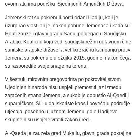
ovom ratu ima podršku Sjedinjenih Američkih Država.
Jemenski rat su pokrenuli borci odani Hadiju, koji je
uzurpirao vlast, ali je, nakon pobune Jemenaca i kada su
Houti zauzeli glavni gradu Sanu, pobjegao u Saudijsku
Arabiju. Koaliciju koju vodi saudijski režim uglavnom čine
sunitske arapske države, a veliku zračnu kampanju protiv
Jemena su pokrenule u ožujku 2015. godine, nakon čega
su rasporedile svoje snage na terenu.
Višestruki mirovnim pregovorima po pokroviteljstvom
Ujedinjenih naroda nisu uspjeli premostiti jaz između
zaraćenih strana Jemena, a sukob je dopustio Al-Qaedi i
suparničkom ISIL-u da iskoriste kaos i povećaju područje
utjecaja, posebno u južnom Jemenu, gdje Hadijeve
skupine nisu uspjele vratiti zakon i red.
Al-Qaeda je zauzela grad Mukallu, glavni grada pokrajine