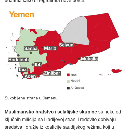
udarima kako bi regrutirala nove borce.
Sukobljene strane u Jemenu
Muslimansko bratstvo
i
selafijske skupine
su neke od
ključnih milicija na Hadijevoj strani i redovito dobivaju
sredstva i oružje iz koalicije saudijskog režima, koji u