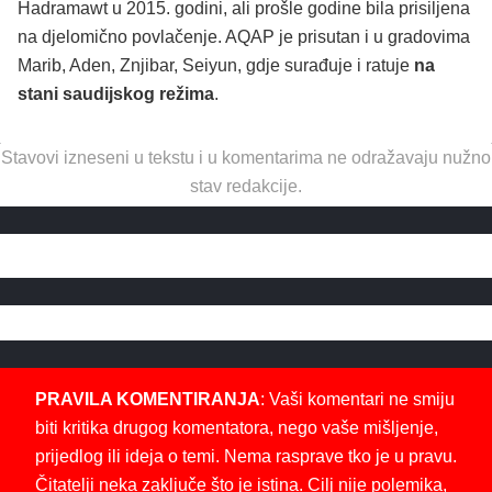
Hadramawt u 2015. godini, ali prošle godine bila prisiljena
na djelomično povlačenje. AQAP je prisutan i u gradovima
Marib, Aden, Znjibar, Seiyun, gdje surađuje i ratuje
na
stani saudijskog režima
.
Stavovi izneseni u tekstu i u komentarima ne odražavaju nužno
stav redakcije.
PRAVILA KOMENTIRANJA
: Vaši komentari ne smiju
biti kritika drugog komentatora, nego vaše mišljenje,
prijedlog ili ideja o temi. Nema rasprave tko je u pravu.
Čitatelji neka zaključe što je istina. Cilj nije polemika,