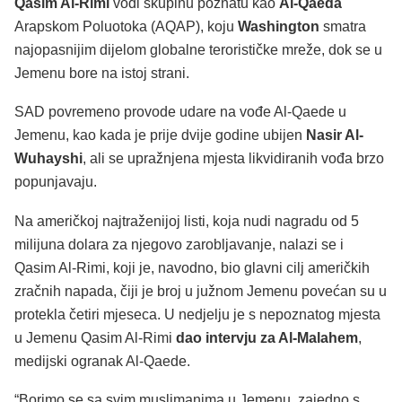
Qasim Al-Rimi
vodi skupinu poznatu kao
Al-Qaeda
Arapskom Poluotoka (AQAP), koju
Washington
smatra
najopasnijim dijelom globalne terorističke mreže, dok se u
Jemenu bore na istoj strani.
SAD povremeno provode udare na vođe Al-Qaede u
Jemenu, kao kada je prije dvije godine ubijen
Nasir Al-
Wuhayshi
, ali se upražnjena mjesta likvidiranih vođa brzo
popunjavaju.
Na američkoj najtraženijoj listi, koja nudi nagradu od 5
milijuna dolara za njegovo zarobljavanje, nalazi se i
Qasim Al-Rimi, koji je, navodno, bio glavni cilj američkih
zračnih napada, čiji je broj u južnom Jemenu povećan su u
protekla četiri mjeseca. U nedjelju je s nepoznatog mjesta
u Jemenu Qasim Al-Rimi
dao intervju za Al-Malahem
,
medijski ogranak Al-Qaede.
“Borimo se sa svim muslimanima u Jemenu, zajedno s