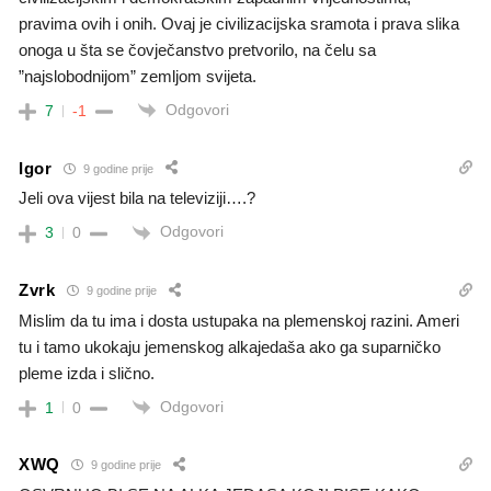
pravima ovih i onih. Ovaj je civilizacijska sramota i prava slika
onoga u šta se čovječanstvo pretvorilo, na čelu sa
”najslobodnijom” zemljom svijeta.
Odgovori
7
-1
Igor
9 godine prije
Jeli ova vijest bila na televiziji….?
Odgovori
3
0
Zvrk
9 godine prije
Mislim da tu ima i dosta ustupaka na plemenskoj razini. Ameri
tu i tamo ukokaju jemenskog alkajedaša ako ga suparničko
pleme izda i slično.
Odgovori
1
0
XWQ
9 godine prije