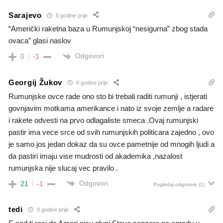
Sarajevo
8 godine prije
“Američki raketna baza u Rumunjskoj “nesigurna” zbog stada
ovaca” glasi naslov
Odgovori
0
-1
Georgij Žukov
8 godine prije
Rumunjske ovce rade ono sto bi trebali raditi rumunji , istjerati
govnjavim motkama amerikance i nato iz svoje zemlje a radare
i rakete odvesti na prvo odlagaliste smeca .Ovaj rumunjski
pastir ima vece srce od svih rumunjskih politicara zajedno , ovo
je samo jos jedan dokaz da su ovce pametnije od mnogih ljudi a
da pastiri imaju vise mudrosti od akademika ,nazalost
rumunjska nije slucaj vec pravilo .
Odgovori
21
-1
Pogledaj odgovore
(1)
tedi
8 godine prije