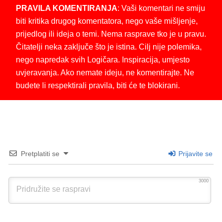
PRAVILA KOMENTIRANJA
: Vaši komentari ne smiju
biti kritika drugog komentatora, nego vaše mišljenje,
prijedlog ili ideja o temi. Nema rasprave tko je u pravu.
Čitatelji neka zaključe što je istina. Cilj nije polemika,
nego napredak svih Logičara. Inspiracija, umjesto
uvjeravanja. Ako nemate ideju, ne komentirajte. Ne
budete li respektirali pravila, biti će te blokirani.
Pretplatiti se
Prijavite se
3000