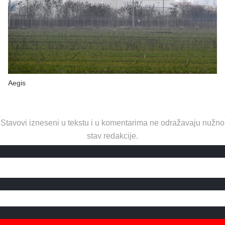
Aegis
Stavovi izneseni u tekstu i u komentarima ne odražavaju nužno
stav redakcije.