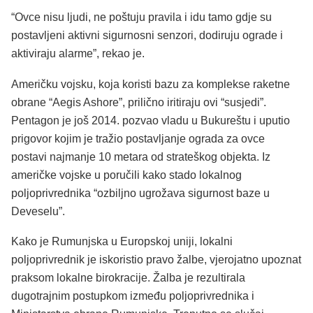
“Ovce nisu ljudi, ne poštuju pravila i idu tamo gdje su
postavljeni aktivni sigurnosni senzori, dodiruju ograde i
aktiviraju alarme”, rekao je.
Američku vojsku, koja koristi bazu za komplekse raketne
obrane “Aegis Ashore”, prilično iritiraju ovi “susjedi”.
Pentagon je još 2014. pozvao vladu u Bukureštu i uputio
prigovor kojim je tražio postavljanje ograda za ovce
postavi najmanje 10 metara od strateškog objekta. Iz
američke vojske u poručili kako stado lokalnog
poljoprivrednika “ozbiljno ugrožava sigurnost baze u
Deveselu”.
Kako je Rumunjska u Europskoj uniji, lokalni
poljoprivrednik je iskoristio pravo žalbe, vjerojatno upoznat
praksom lokalne birokracije. Žalba je rezultirala
dugotrajnim postupkom između poljoprivrednika i