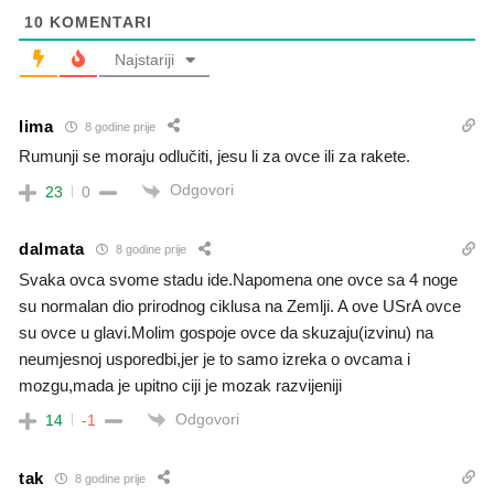
10
KOMENTARI
Najstariji
lima
8 godine prije
Rumunji se moraju odlučiti, jesu li za ovce ili za rakete.
Odgovori
23
0
dalmata
8 godine prije
Svaka ovca svome stadu ide.Napomena one ovce sa 4 noge
su normalan dio prirodnog ciklusa na Zemlji. A ove USrA ovce
su ovce u glavi.Molim gospoje ovce da skuzaju(izvinu) na
neumjesnoj usporedbi,jer je to samo izreka o ovcama i
mozgu,mada je upitno ciji je mozak razvijeniji
Odgovori
14
-1
tak
8 godine prije