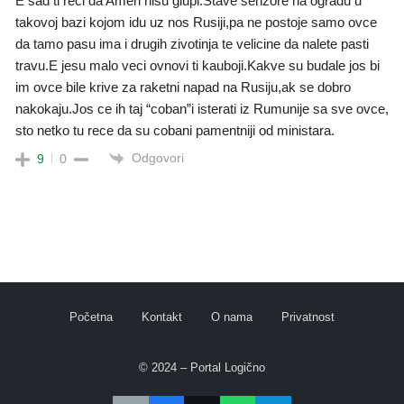
E sad ti reci da Ameri nisu glupi.Stave senzore na ogradu u
takovoj bazi kojom idu uz nos Rusiji,pa ne postoje samo ovce
da tamo pasu ima i drugih zivotinja te velicine da nalete pasti
travu.E jesu malo veci ovnovi ti kauboji.Kakve su budale jos bi
im ovce bile krive za raketni napad na Rusiju,ak se dobro
nakokaju.Jos ce ih taj “coban”i isterati iz Rumunije sa sve ovce,
sto netko tu rece da su cobani pamentniji od ministara.
Odgovori
9
0
Početna
Kontakt
O nama
Privatnost
© 2024 – Portal Logično