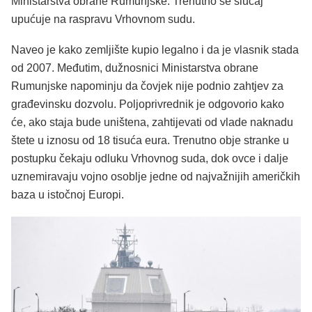
Ministarstva obrane Rumunjske. Trenutno se slučaj
upućuje na raspravu Vrhovnom sudu.
Naveo je kako zemljište kupio legalno i da je vlasnik stada
od 2007. Međutim, dužnosnici Ministarstva obrane
Rumunjske napominju da čovjek nije podnio zahtjev za
građevinsku dozvolu. Poljoprivrednik je odgovorio kako
će, ako staja bude uništena, zahtijevati od vlade naknadu
štete u iznosu od 18 tisuća eura. Trenutno obje stranke u
postupku čekaju odluku Vrhovnog suda, dok ovce i dalje
uznemiravaju vojno osoblje jedne od najvažnijih američkih
baza u istočnoj Europi.