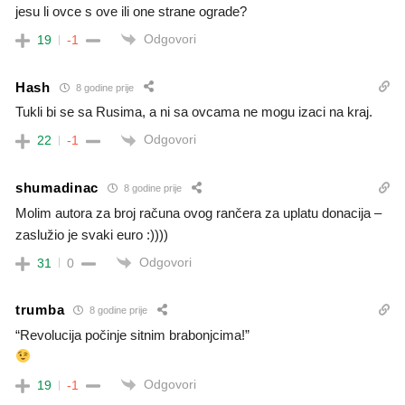
jesu li ovce s ove ili one strane ograde?
Odgovori
19
-1
Hash
8 godine prije
Tukli bi se sa Rusima, a ni sa ovcama ne mogu izaci na kraj.
Odgovori
22
-1
shumadinac
8 godine prije
Molim autora za broj računa ovog rančera za uplatu donacija –
zaslužio je svaki euro :))))
Odgovori
31
0
trumba
8 godine prije
“Revolucija počinje sitnim brabonjcima!”
Odgovori
19
-1