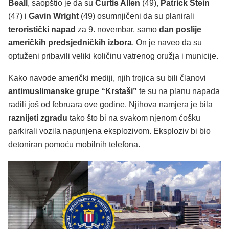
Beall
, saopštio je da su
Curtis Allen
(49),
Patrick Stein
(47) i
Gavin Wright
(49) osumnjičeni da su planirali
teroristički napad
za 9. novembar, samo
dan poslije
američkih predsjedničkih izbora
. On je naveo da su
optuženi pribavili veliki količinu vatrenog oružja i municije.
Kako navode američki mediji, njih trojica su bili članovi
antimuslimanske grupe “Krstaši”
te su na planu napada
radili još od februara ove godine. Njihova namjera je bila
raznijeti zgradu
tako što bi na svakom njenom ćošku
parkirali vozila napunjena eksplozivom. Eksploziv bi bio
detoniran pomoću mobilnih telefona.