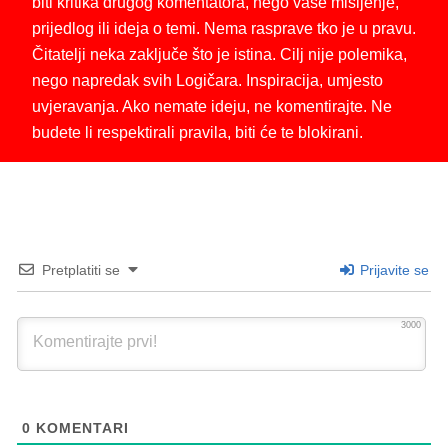
biti kritika drugog komentatora, nego vaše mišljenje,
prijedlog ili ideja o temi. Nema rasprave tko je u pravu.
Čitatelji neka zaključe što je istina. Cilj nije polemika,
nego napredak svih Logičara. Inspiracija, umjesto
uvjeravanja. Ako nemate ideju, ne komentirajte. Ne
budete li respektirali pravila, biti će te blokirani.
Pretplatiti se
Prijavite se
3000
0
KOMENTARI