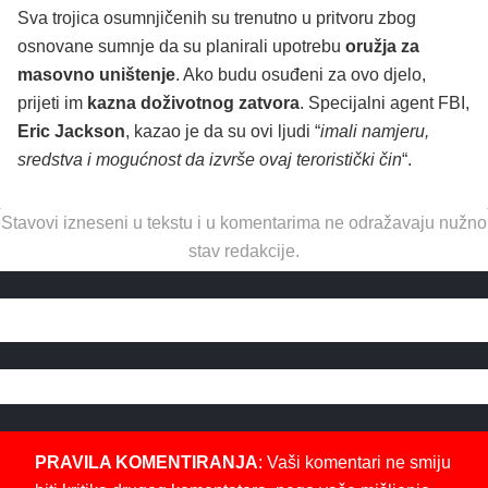
Sva trojica osumnjičenih su trenutno u pritvoru zbog
osnovane sumnje da su planirali upotrebu
oružja za
masovno uništenje
. Ako budu osuđeni za ovo djelo,
prijeti im
kazna doživotnog zatvora
. Specijalni agent FBI,
Eric Jackson
, kazao je da su ovi ljudi “
imali namjeru,
sredstva i mogućnost da izvrše ovaj teroristički čin
“.
Stavovi izneseni u tekstu i u komentarima ne odražavaju nužno
stav redakcije.
PRAVILA KOMENTIRANJA
: Vaši komentari ne smiju