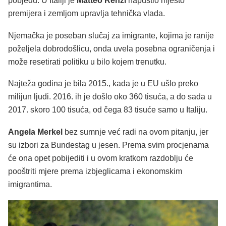
pobjedu. U Italiji je
Matteo Renzi
napustio mjesto
premijera i zemljom upravlja tehnička vlada.
Njemačka je poseban slučaj za imigrante, kojima je ranije
poželjela dobrodošlicu, onda uvela posebna ograničenja i
može resetirati politiku u bilo kojem trenutku.
Najteža godina je bila 2015., kada je u EU ušlo preko
milijun ljudi. 2016. ih je došlo oko 360 tisuća, a do sada u
2017. skoro 100 tisuća, od čega 83 tisuće samo u Italiju.
Angela Merkel
bez sumnje već radi na ovom pitanju, jer
su izbori za Bundestag u jesen. Prema svim procjenama
će ona opet pobijediti i u ovom kratkom razdoblju će
pooštriti mjere prema izbjeglicama i ekonomskim
imigrantima.