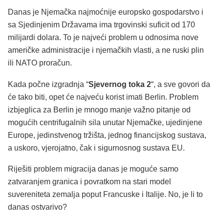
Danas je Njemačka najmoćnije europsko gospodarstvo i
sa Sjedinjenim Državama ima trgovinski suficit od 170
milijardi dolara. To je najveći problem u odnosima nove
američke administracije i njemačkih vlasti, a ne ruski plin
ili NATO proračun.
Kada počne izgradnja “
Sjevernog toka 2
“, a sve govori da
će tako biti, opet će najveću korist imati Berlin. Problem
izbjeglica za Berlin je mnogo manje važno pitanje od
mogućih centrifugalnih sila unutar Njemačke, ujedinjene
Europe, jedinstvenog tržišta, jednog financijskog sustava,
a uskoro, vjerojatno, čak i sigurnosnog sustava EU.
Riješiti problem migracija danas je moguće samo
zatvaranjem granica i povratkom na stari model
suvereniteta zemalja poput Francuske i Italije. No, je li to
danas ostvarivo?