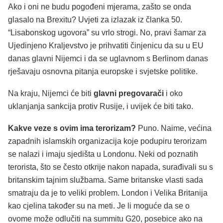
Ako i oni ne budu pogođeni mjerama, zašto se onda
glasalo na Brexitu? Uvjeti za izlazak iz članka 50.
“Lisabonskog ugovora” su vrlo strogi. No, pravi šamar za
Ujedinjeno Kraljevstvo je prihvatiti činjenicu da su u EU
danas glavni Nijemci i da se uglavnom s Berlinom danas
rješavaju osnovna pitanja europske i svjetske politike.
Na kraju, Nijemci će biti
glavni pregovarači
i oko
uklanjanja sankcija protiv Rusije, i uvijek će biti tako.
Kakve veze s ovim ima terorizam?
Puno. Naime, većina
zapadnih islamskih organizacija koje podupiru terorizam
se nalazi i imaju sjedišta u Londonu. Neki od poznatih
terorista, što se često otkrije nakon napada, surađivali su s
britanskim tajnim službama. Same britanske vlasti sada
smatraju da je to veliki problem. London i Velika Britanija
kao cjelina također su na meti. Je li moguće da se o
ovome može odlučiti na summitu G20, posebice ako na