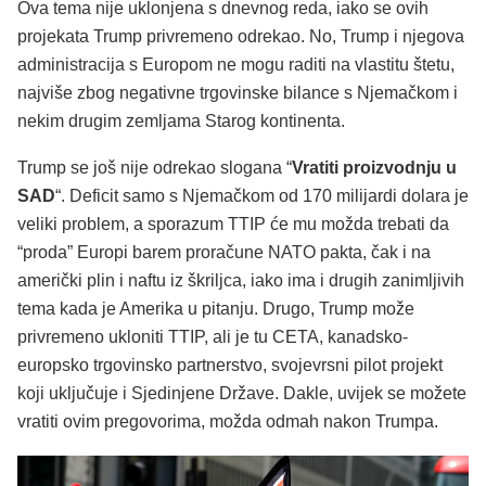
Ova tema nije uklonjena s dnevnog reda, iako se ovih
projekata Trump privremeno odrekao. No, Trump i njegova
administracija s Europom ne mogu raditi na vlastitu štetu,
najviše zbog negativne trgovinske bilance s Njemačkom i
nekim drugim zemljama Starog kontinenta.
Trump se još nije odrekao slogana “
Vratiti proizvodnju u
SAD
“. Deficit samo s Njemačkom od 170 milijardi dolara je
veliki problem, a sporazum TTIP će mu možda trebati da
“proda” Europi barem proračune NATO pakta, čak i na
američki plin i naftu iz škriljca, iako ima i drugih zanimljivih
tema kada je Amerika u pitanju. Drugo, Trump može
privremeno ukloniti TTIP, ali je tu CETA, kanadsko-
europsko trgovinsko partnerstvo, svojevrsni pilot projekt
koji uključuje i Sjedinjene Države. Dakle, uvijek se možete
vratiti ovim pregovorima, možda odmah nakon Trumpa.