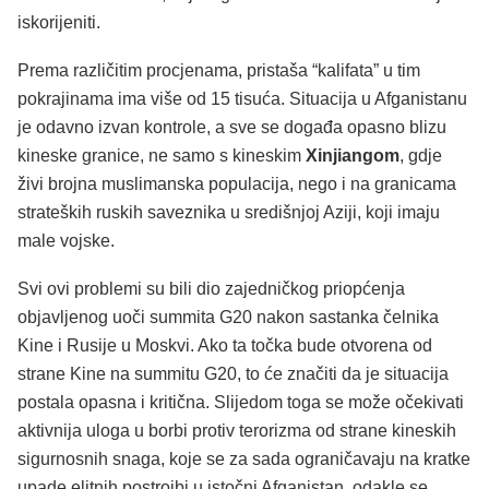
iskorijeniti.
Prema različitim procjenama, pristaša “kalifata” u tim
pokrajinama ima više od 15 tisuća. Situacija u Afganistanu
je odavno izvan kontrole, a sve se događa opasno blizu
kineske granice, ne samo s kineskim
Xinjiangom
, gdje
živi brojna muslimanska populacija, nego i na granicama
strateških ruskih saveznika u središnjoj Aziji, koji imaju
male vojske.
Svi ovi problemi su bili dio zajedničkog priopćenja
objavljenog uoči summita G20 nakon sastanka čelnika
Kine i Rusije u Moskvi. Ako ta točka bude otvorena od
strane Kine na summitu G20, to će značiti da je situacija
postala opasna i kritična. Slijedom toga se može očekivati
aktivnija uloga u borbi protiv terorizma od strane kineskih
sigurnosnih snaga, koje se za sada ograničavaju na kratke
upade elitnih postrojbi u istočni Afganistan, odakle se,