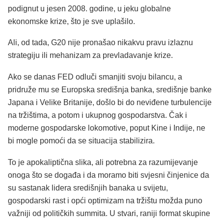
podignut u jesen 2008. godine, u jeku globalne
ekonomske krize, što je sve uplašilo.
Ali, od tada, G20 nije pronašao nikakvu pravu izlaznu
strategiju ili mehanizam za prevladavanje krize.
Ako se danas FED odluči smanjiti svoju bilancu, a
pridruže mu se Europska središnja banka, središnje banke
Japana i Velike Britanije, došlo bi do neviđene turbulencije
na tržištima, a potom i ukupnog gospodarstva. Čak i
moderne gospodarske lokomotive, poput Kine i Indije, ne
bi mogle pomoći da se situacija stabilizira.
To je apokaliptična slika, ali potrebna za razumijevanje
onoga što se događa i da moramo biti svjesni činjenice da
su sastanak lidera središnjih banaka u svijetu,
gospodarski rast i opći optimizam na tržištu možda puno
važniji od političkih summita. U stvari, raniji format skupine