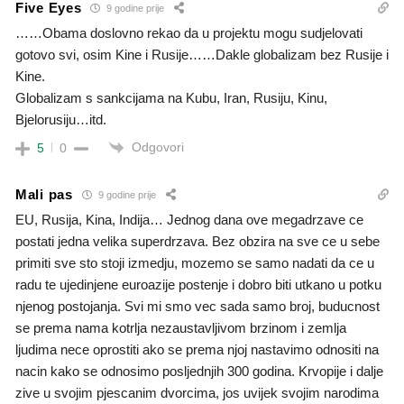
Five Eyes
9 godine prije
……Obama doslovno rekao da u projektu mogu sudjelovati
gotovo svi, osim Kine i Rusije……Dakle globalizam bez Rusije i
Kine.
Globalizam s sankcijama na Kubu, Iran, Rusiju, Kinu,
Bjelorusiju…itd.
Odgovori
5
0
Mali pas
9 godine prije
EU, Rusija, Kina, Indija… Jednog dana ove megadrzave ce
postati jedna velika superdrzava. Bez obzira na sve ce u sebe
primiti sve sto stoji izmedju, mozemo se samo nadati da ce u
radu te ujedinjene euroazije postenje i dobro biti utkano u potku
njenog postojanja. Svi mi smo vec sada samo broj, buducnost
se prema nama kotrlja nezaustavljivom brzinom i zemlja
ljudima nece oprostiti ako se prema njoj nastavimo odnositi na
nacin kako se odnosimo posljednjih 300 godina. Krvopije i dalje
zive u svojim pjescanim dvorcima, jos uvijek svojim narodima