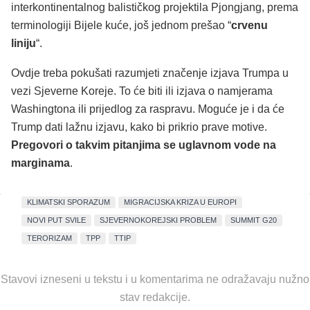
interkontinentalnog balističkog projektila Pjongjang, prema
terminologiji Bijele kuće, još jednom prešao “
crvenu
liniju
“.
Ovdje treba pokušati razumjeti značenje izjava Trumpa u
vezi Sjeverne Koreje. To će biti ili izjava o namjerama
Washingtona ili prijedlog za raspravu. Moguće je i da će
Trump dati lažnu izjavu, kako bi prikrio prave motive.
Pregovori o takvim pitanjima se uglavnom vode na
marginama
.
KLIMATSKI SPORAZUM
MIGRACIJSKA KRIZA U EUROPI
NOVI PUT SVILE
SJEVERNOKOREJSKI PROBLEM
SUMMIT G20
TERORIZAM
TPP
TTIP
Stavovi izneseni u tekstu i u komentarima ne odražavaju nužno
stav redakcije.