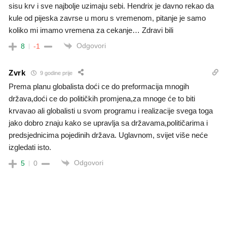
sisu krv i sve najbolje uzimaju sebi. Hendrix je davno rekao da
kule od pijeska zavrse u moru s vremenom, pitanje je samo
koliko mi imamo vremena za cekanje… Zdravi bili
Odgovori
8
-1
Zvrk
9 godine prije
Prema planu globalista doći ce do preformacija mnogih
država,doći ce do političkih promjena,za mnoge će to biti
krvavao ali globalisti u svom programu i realizacije svega toga
jako dobro znaju kako se upravlja sa državama,političarima i
predsjednicima pojedinih država. Uglavnom, svijet više neće
izgledati isto.
Odgovori
5
0