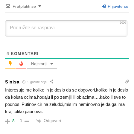
Pretplatiti se
Prijavite se
3000
4
KOMENTARI
Najstariji
Sinisa
9 godine prije
Interesuje me koliko ih je doslo da se dogovori,koliko ih je doslo
da koluta ocima,hodaju li po zemlji ili oblacima….kako li sve to
podnosi Putinov cir na zeludci,mislim neminovno je da ga ima
kraj toliko paunova.
Odgovori
8
0