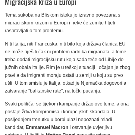
Migracijska kriza u Europi
Tema sukoba na Bliskom istoku je izravno povezana s
migracijskom krizom u Europi i neke će zemlje htjeti
raspravljati o tom problemu.
Niti Italija, niti Francuska, niti bilo koja država članica EU
ne može riješiti čak ni problem radnika migranata, a tome
treba dodati migracijsku rutu koja sada teče od Libije do
južnih obala Italije. Rim je u teškoj situaciji i očajan je zbog
pravila da imigranti moraju ostati u zemlji u koju su prvo
ušli. U tom smislu je Italija, otkad je Njemačka dogovorila
zatvaranje “balkanske rute”, na točki pucanja.
Svaki političar se tijekom kampanje držao ove teme, a ona
postaje žrtva kompromisa i korupcijskih skandala. U
posljednjem trenutku u borbi ulazi nepoznati mladi
kandidat,
Emmanuel Macron
i ostvaruje uvjerljivu