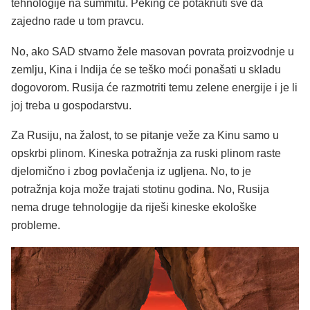
tehnologije na summitu. Peking će potaknuti sve da
zajedno rade u tom pravcu.
No, ako SAD stvarno žele masovan povrata proizvodnje u
zemlju, Kina i Indija će se teško moći ponašati u skladu
dogovorom. Rusija će razmotriti temu zelene energije i je li
joj treba u gospodarstvu.
Za Rusiju, na žalost, to se pitanje veže za Kinu samo u
opskrbi plinom. Kineska potražnja za ruski plinom raste
djelomično i zbog povlačenja iz ugljena. No, to je
potražnja koja može trajati stotinu godina. No, Rusija
nema druge tehnologije da riješi kineske ekološke
probleme.