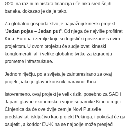
G20, na razini ministara financija i čelnika središnjih
banaka, dokazao je da je tako.
Za globalno gospodarstvo je najvažniji kineski projekt
“
Jedan pojas – Jedan put
“. Od njega će najviše profitirati
Kina, Europa i zemlje koje su logistički povezane s ovim
projektom. U ovom projektu će sudjelovati kineski
konglomerati, ali i velike globalne tvrtke za izgradnju
prometne infrastrukture.
Jednom riječju, pola svijeta je zainteresirano za ovaj
projekt, iako je glavni korisnik, naravno, Kina.
Istovremeno, ovaj projekt je velik rizik, posebno za SAD i
Japan, glavne ekonomske i vojne suparnike Kine u regiji.
Činjenica da će ove dvije zemlje Novi Put svile
predstavljati isključivo kao projekt Pekinga, i pokušat će ga
osujetiti, a koridor EU-Kina se najbolje može presjeći