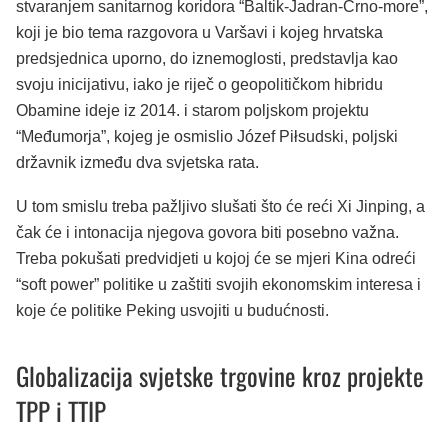
stvaranjem sanitarnog koridora “Baltik-Jadran-Crno-more”,
koji je bio tema razgovora u Varšavi i kojeg hrvatska
predsjednica uporno, do iznemoglosti, predstavlja kao
svoju inicijativu, iako je riječ o geopolitičkom hibridu
Obamine ideje iz 2014. i starom poljskom projektu
“Međumorja”, kojeg je osmislio Józef Piłsudski, poljski
državnik između dva svjetska rata.
U tom smislu treba pažljivo slušati što će reći Xi Jinping, a
čak će i intonacija njegova govora biti posebno važna.
Treba pokušati predvidjeti u kojoj će se mjeri Kina odreći
“soft power” politike u zaštiti svojih ekonomskim interesa i
koje će politike Peking usvojiti u budućnosti.
Globalizacija svjetske trgovine kroz projekte
TPP i TTIP