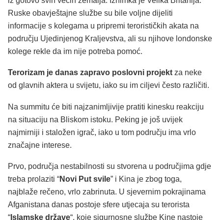
iz gotovo svih većih zemalja. Iznimka je Velika Britanija.
Ruske obavještajne službe su bile voljne dijeliti
informacije s kolegama u pripremi terorističkih akata na
području Ujedinjenog Kraljevstva, ali su njihove londonske
kolege rekle da im nije potreba pomoć.
Terorizam je danas zapravo poslovni projekt
za neke
od glavnih aktera u svijetu, iako su im ciljevi često različiti.
Na summitu će biti najzanimljivije pratiti kinesku reakciju
na situaciju na Bliskom istoku. Peking je još uvijek
najmirniji i staložen igrač, iako u tom području ima vrlo
značajne interese.
Prvo, područja nestabilnosti su stvorena u područjima gdje
treba prolaziti “
Novi Put svile
” i Kina je zbog toga,
najblaže rečeno, vrlo zabrinuta. U sjevernim pokrajinama
Afganistana danas postoje sfere utjecaja su terorista
“
Islamske države
“, koje sigurnosne službe Kine nastoje