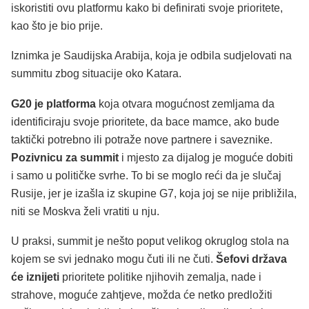
iskoristiti ovu platformu kako bi definirati svoje prioritete,
kao što je bio prije.
Iznimka je Saudijska Arabija, koja je odbila sudjelovati na
summitu zbog situacije oko Katara.
G20 je platforma
koja otvara mogućnost zemljama da
identificiraju svoje prioritete, da bace mamce, ako bude
taktički potrebno ili potraže nove partnere i saveznike.
Pozivnicu za summit
i mjesto za dijalog je moguće dobiti
i samo u političke svrhe. To bi se moglo reći da je slučaj
Rusije, jer je izašla iz skupine G7, koja joj se nije približila,
niti se Moskva želi vratiti u nju.
U praksi, summit je nešto poput velikog okruglog stola na
kojem se svi jednako mogu čuti ili ne čuti.
Šefovi država
će iznijeti
prioritete politike njihovih zemalja, nade i
strahove, moguće zahtjeve, možda će netko predložiti