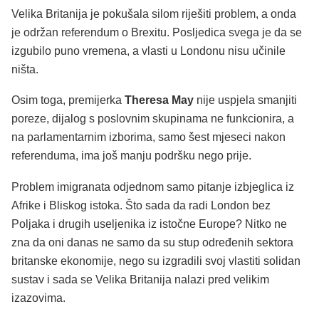
Velika Britanija je pokušala silom riješiti problem, a onda
je održan referendum o Brexitu. Posljedica svega je da se
izgubilo puno vremena, a vlasti u Londonu nisu učinile
ništa.
Osim toga, premijerka
Theresa May
nije uspjela smanjiti
poreze, dijalog s poslovnim skupinama ne funkcionira, a
na parlamentarnim izborima, samo šest mjeseci nakon
referenduma, ima još manju podršku nego prije.
Problem imigranata odjednom samo pitanje izbjeglica iz
Afrike i Bliskog istoka. Što sada da radi London bez
Poljaka i drugih useljenika iz istočne Europe? Nitko ne
zna da oni danas ne samo da su stup određenih sektora
britanske ekonomije, nego su izgradili svoj vlastiti solidan
sustav i sada se Velika Britanija nalazi pred velikim
izazovima.