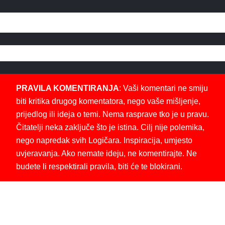
PRAVILA KOMENTIRANJA
: Vaši komentari ne smiju
biti kritika drugog komentatora, nego vaše mišljenje,
prijedlog ili ideja o temi. Nema rasprave tko je u pravu.
Čitatelji neka zaključe što je istina. Cilj nije polemika,
nego napredak svih Logičara. Inspiracija, umjesto
uvjeravanja. Ako nemate ideju, ne komentirajte. Ne
budete li respektirali pravila, biti će te blokirani.